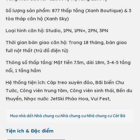
Số lượng sản phẩm: 877 thấp tầng (Xanh Boutique) & 3
tòa tháp căn hộ (Xanh Sky)
Loại hình căn hộ: Studio, 1PN, 1PN+, 2PN, 3PN
Thời gian bàn giao căn hộ: Trong 18 tháng, bàn giao
full nột thất (trừ đồ điện tử)
Thông số thấp tầng: Mặt tiền 7.5m, dài 18m, 3-4-5 tầng
nổi, 1 tầng hầm
Hệ thống tiện ích: Cáp treo xuyên đảo, Bãi biển Chu
Tước, Công viên trung tâm, Công viên sinh thái, Bến du
thuyền, Nhạc nước JetSki Pháo Hoa, Vui Fest,
Mua nhà đất
Nhà chung cư
Nhà chung cư
Nhà chung cư Cát Bà
Tiện ích & Đặc điểm