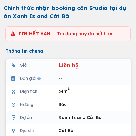
Chính thức nhận booking căn Studio tại dự
án Xanh Island Cát Bà
TIN HẾT HẠN
— Tin đăng này đã hết hạn.
Thông tin chung
Liên hệ
Giá
Đơn giá
--
2
Diện tích
34m
Hướng
Bắc
Dự án
Xanh Island Cát Bà
Địa chỉ
Cát Bà