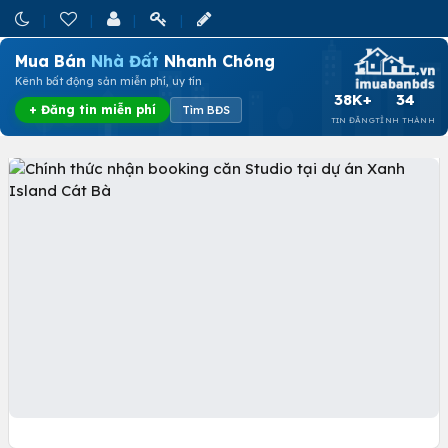
Mua Bán
Nhà Đất
Nhanh Chóng
Kênh bất động sản miễn phí, uy tín
38K+
34
+ Đăng tin miễn phí
Tìm BĐS
TIN ĐĂNG
TỈNH THÀNH