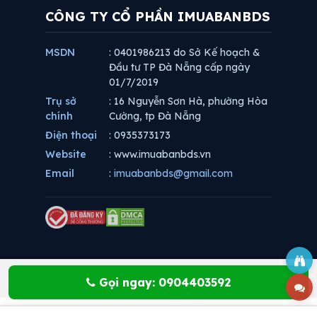
CÔNG TY CỔ PHẦN IMUABANBDS
MSDN
: 0401986213 do Sở Kế hoạch &
Đầu tư TP Đà Nẵng cấp ngày
01/7/2019
Trụ sở
: 16 Nguyễn Sơn Hà, phường Hòa
chính
Cường, tp Đà Nẵng
Điện thoại
: 0935373173
Website
: www.imuabanbds.vn
Email
:
imuabanbds@gmail.com
Gọi ngay: 0904403592