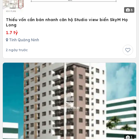
6
Thiếu vốn cần bán nhanh căn hộ Studio view biển SkyM Hạ
Long
1.7 tỷ
Tỉnh Quảng Ninh
2 ngày trước
1