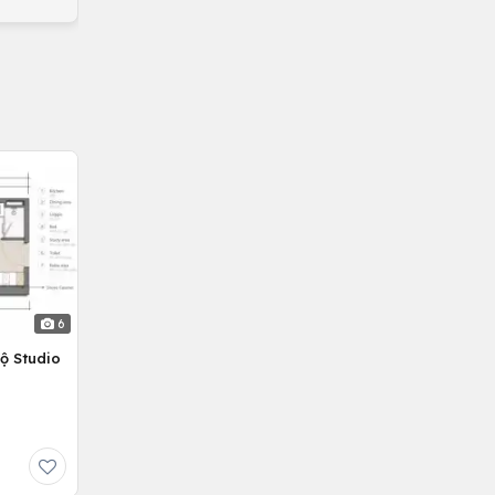
6
ộ Studio