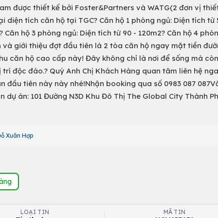
Nam được thiết kế bởi Foster&Partners và WATG(2 đơn vị thiết
i diện tích căn hộ tại TGC? Căn hộ 1 phòng ngủ: Diện tích từ 
? Căn hộ 3 phòng ngủ: Diện tích từ 90 - 120m2? Căn hộ 4 phò
và giới thiệu đợt đầu tiên là 2 tòa căn hộ ngay mặt tiền đườ
hu căn hộ cao cấp này! Đây không chỉ là nơi để sống mà còn
à vị trí độc đáo.? Quý Anh Chị Khách Hàng quan tâm liên hệ nga
n đầu tiên này này nhé!Nhận booking qua số 0983 087 087V
n dự án: 101 Đường N3D Khu Đô Thị The Global City Thành P
Đỗ Xuân Hợp
hàng
LOẠI TIN
MÃ TIN