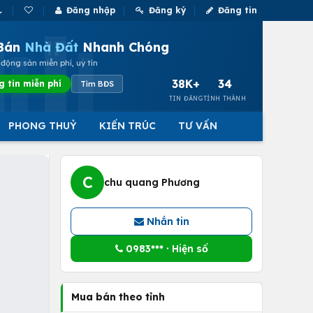
Đăng nhập
Đăng ký
Đăng tin
Bán
Nhà Đất
Nhanh Chóng
động sản miễn phí, uy tín
38K+
34
g tin miễn phí
Tìm BĐS
TIN ĐĂNG
TỈNH THÀNH
PHONG THUỶ
KIẾN TRÚC
TƯ VẤN
C
chu quang Phương
Nhắn tin
0983*** · Hiện số
Mua bán theo tỉnh