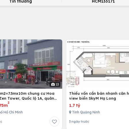
Tin thường
HCM133171
13
5m2=7.5mx10m chung cư Hoa
Thiếu vốn cần bán nhanh căn h
Zen Tower, Quốc lộ 1A, quân
view biển SkyM Hạ Long
2
 Chí Minh, Việt Nam
75m
1.7 tỷ
ố Hồ Chí Minh
Tỉnh Quảng Ninh
ớc
3 ngày trước