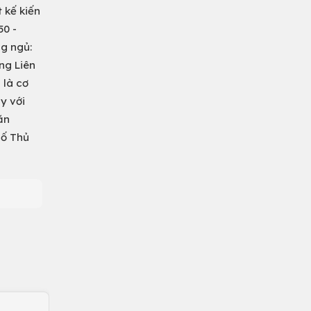
 kế kiến
50 -
ng ngủ:
ng Liên
 là cơ
y với
ăn
hố Thủ