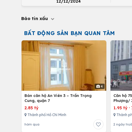
12/12/2024
Báo tin xấu
BẤT ĐỘNG SẢN BẠN QUAN TÂM
4
Bán căn hộ An Viên 3 – Trần Trọng
Căn hộ 7
Cung, quận 7
Phượng/ 
12,Tp. Hồ
2.85 tỷ
1.95 tỷ
·
Thành phố Hồ Chí Minh
Thành ph
hôm qua
2 ngày trư