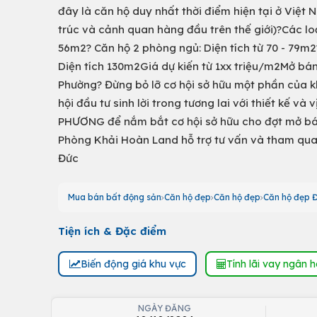
đây là căn hộ duy nhất thời điểm hiện tại ở Việt 
trúc và cảnh quan hàng đầu trên thế giới)?Các loạ
56m2? Căn hộ 2 phòng ngủ: Diện tích từ 70 - 79m2
Diện tích 130m2Giá dự kiến từ 1xx triệu/m2Mở bán 
Phường? Đừng bỏ lỡ cơ hội sở hữu một phần của k
hội đầu tư sinh lời trong tương lai với thiết kế v
PHƯƠNG để nắm bắt cơ hội sở hữu cho đợt mở bá
Phòng Khải Hoàn Land hỗ trợ tư vấn và tham qua
Đức
Mua bán bất động sản
Căn hộ đẹp
Căn hộ đẹp
Căn hộ đẹp 
Tiện ích & Đặc điểm
Biến động giá khu vực
Tính lãi vay ngân 
NGÀY ĐĂNG