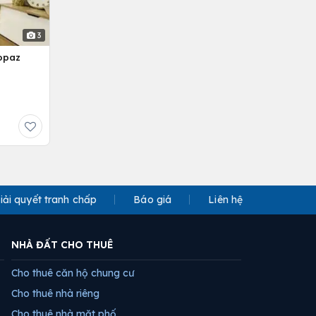
3
opaz
iải quyết tranh chấp
Báo giá
Liên hệ
NHÀ ĐẤT CHO THUÊ
Cho thuê căn hộ chung cư
Cho thuê nhà riêng
Cho thuê nhà mặt phố