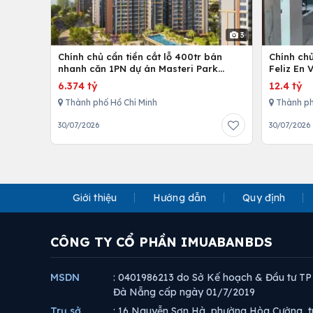
3
Chính chủ cần tiền cắt lỗ 400tr bán
Chính ch
nhanh căn 1PN dự án Masteri Park
Feliz En 
Place
cấp
6.374 tỷ
12.4 tỷ
Thành phố Hồ Chí Minh
Thành ph
30/07/2026
30/07/2026
Giới thiệu
Hướng dẫn
Quy định
CÔNG TY CỔ PHẦN IMUABANBDS
MSDN
: 0401986213 do Sở Kế hoạch & Đầu tư TP
Đà Nẵng cấp ngày 01/7/2019
Trụ sở
: 16 Nguyễn Sơn Hà, phường Hòa Cường, t