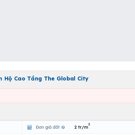
n Hộ Cao Tầng The Global City
2
Đơn giá đất
2 tr/m