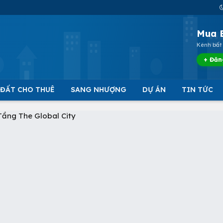
Mua 
Kênh bất 
+ Đăn
 ĐẤT CHO THUÊ
SANG NHƯỢNG
DỰ ÁN
TIN TỨC