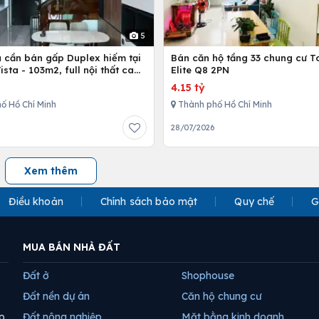
5
ủ cần bán gấp Duplex hiếm tại
Bán căn hộ tầng 33 chung cư T
Vista - 103m2, full nội thất cao
Elite Q8 2PN
4.15 tỷ
ố Hồ Chí Minh
Thành phố Hồ Chí Minh
28/07/2026
Xem thêm
Điều khoản
Chính sách bảo mật
Quy chế
G
MUA BÁN NHÀ ĐẤT
Đất ở
Shophouse
Đất nền dự án
Căn hộ chung cư
p
Đất nông nghiệp
Mặt bằng kinh doanh