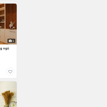
1
ng ngủ