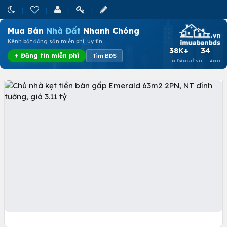
Mua Bán
Nhà Đất
Nhanh Chóng
Kênh bất động sản miễn phí, uy tín
38K+
34
+ Đăng tin miễn phí
Tìm BĐS
TIN ĐĂNG
TỈNH THÀNH