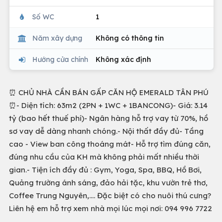
Số WC
1
Năm xây dựng
Không có thông tin
Hướng cửa chính
Không xác định
⏰ CHỦ NHÀ CẦN BÁN GẤP CĂN HỘ EMERALD TÂN PHÚ
⏰- Diện tích: 63m2 (2PN + 1WC + 1BANCONG)- Giá: 3.14
tỷ (bao hết thuế phí)- Ngân hàng hỗ trợ vay từ 70%, hồ
sơ vay dễ dàng nhanh chóng.- Nội thất đầy đủ- Tầng
cao - View ban công thoáng mát- Hỗ trợ tìm đúng căn,
đúng nhu cầu của KH mà không phải mất nhiều thời
gian.- Tiện ích đầy đủ : Gym, Yoga, Spa, BBQ, Hồ Bơi,
Quảng trường ánh sáng, đảo hải tặc, khu vườn trẻ thơ,
Coffee Trung Nguyên,.... Đặc biệt có cho nuôi thú cưng?
Liên hệ em hỗ trợ xem nhà mọi lúc mọi nơi: 094 996 7722