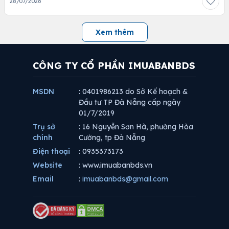
28/07/2026
Xem thêm
CÔNG TY CỔ PHẦN IMUABANBDS
MSDN
: 0401986213 do Sở Kế hoạch &
Đầu tư TP Đà Nẵng cấp ngày
01/7/2019
Trụ sở
: 16 Nguyễn Sơn Hà, phường Hòa
chính
Cường, tp Đà Nẵng
Điện thoại
: 0935373173
Website
: www.imuabanbds.vn
Email
:
imuabanbds@gmail.com