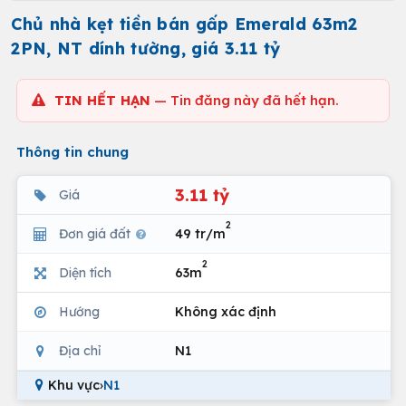
Chủ nhà kẹt tiền bán gấp Emerald 63m2
2PN, NT dính tường, giá 3.11 tỷ
TIN HẾT HẠN
— Tin đăng này đã hết hạn.
Thông tin chung
3.11 tỷ
Giá
2
Đơn giá đất
49 tr/m
2
Diện tích
63m
Hướng
Không xác định
Địa chỉ
N1
Khu vực
›
N1