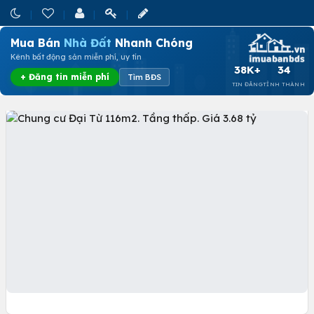
Mua Bán
Nhà Đất
Nhanh Chóng
Kênh bất động sản miễn phí, uy tín
38K+
34
+ Đăng tin miễn phí
Tìm BĐS
TIN ĐĂNG
TỈNH THÀNH