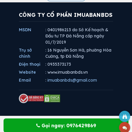
CÔNG TY CỔ PHẦN IMUABANBDS
MSDN
: 0401986213 do Sở Kế hoạch &
Đầu tư TP Đà Nẵng cấp ngày
01/7/2019
Trụ sở
: 16 Nguyễn Sơn Hà, phường Hòa
chính
Cường, tp Đà Nẵng
Điện thoại
: 0935373173
Website
: www.imuabanbds.vn
Email
:
imuabanbds@gmail.com
Gọi ngay: 0976429869