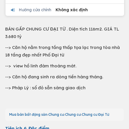
Hướng cửa chính
Không xác định
BÁN GẤP CHUNG CƯ ĐẠI TỪ . Diện tích 116m2. GIÁ TL
3.680 tỷ
--> Căn hộ nằm trong tầng thấp tọa lạc trong tòa nhà
18 tầng đẹp nhất Phố Đại từ
--> view hồ linh đàm thoáng mát.
--> Căn hộ đang sinh ra dòng tiền hàng tháng.
--> Pháp Lý : sổ đỏ sẵn sàng giao dịch
Mua bán bất động sản
Chung cư
Chung cư
Chung cư Đại Từ
Tiện ích & Đặc điểm