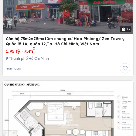
13
Căn hộ 75m2=7.5mx10m chung cư Hoa Phượng/ Zen Tower,
Quốc lộ 1A, quân 12,Tp. Hồ Chí Minh, Việt Nam
2
1.95 tỷ
·
75m
Thành phố Hồ Chí Minh
hôm qua