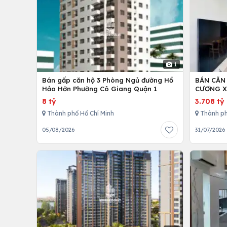
1
Bán gấp căn hộ 3 Phòng Ngủ đường Hồ
BÁN CĂN
Hảo Hớn Phường Cô Giang Quận 1
CƯƠNG X
8 tỷ
3.708 tỷ
Thành phố Hồ Chí Minh
Thành ph
05/08/2026
31/07/2026