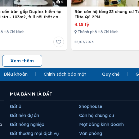
5
ủ cần bán gấp Duplex hiếm tại
Bán căn hộ tầng 33 chung cư T
Vista - 103m2, full nội thất cao
Elite Q8 2PN
4.15 tỷ
ố Hồ Chí Minh
Thành phố Hồ Chí Minh
28/07/2026
Xem thêm
Điều khoản
Chính sách bảo mật
Quy chế
G
MUA BÁN NHÀ ĐẤT
Đất ở
Shophouse
Đất nền dự án
Căn hộ chung cư
p
Đất nông nghiệp
Mặt bằng kinh doanh
Đất thương mại dịch vụ
Văn phòng