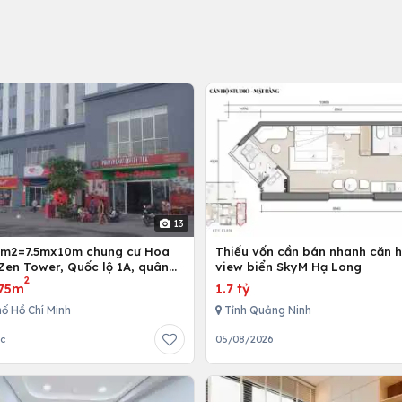
13
5m2=7.5mx10m chung cư Hoa
Thiếu vốn cần bán nhanh căn h
Zen Tower, Quốc lộ 1A, quân
view biển SkyM Hạ Long
2
 Chí Minh, Việt Nam
75m
1.7 tỷ
ố Hồ Chí Minh
Tỉnh Quảng Ninh
ớc
05/08/2026