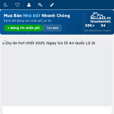
Mua Bán
Nhà Đất
Nhanh Chóng
Kênh bất động sản miễn phí, uy tín
38K+
34
+ Đăng tin miễn phí
Tìm BĐS
TIN ĐĂNG
TỈNH THÀNH