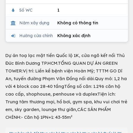
Số WC
1
Năm xây dựng
Không có thông tin
Hướng cửa chính
Không xác định
Dự án toạ lạc mặt tiền Quốc lộ 1K, cửa ngõ kết nối Thủ
Đức Bình Dương TP.HCM.TỔNG QUAN DỰ ÁN GREEN
TOWER:Vị trí: Liền kề bệnh viện Hoàn Mỹ; TTTM GO Dĩ
An, tuyến đường Phạm Văn Đồng nối dài.Quy mô: 1,2 ha
với 4 block cao 28-40 tầngTổng số căn: 1.296 căn hộ
cao cấp, shophouse, penhouse và duplexTiện ích:
Trung tâm thương mại, hồ bơi, gym spa, khu vui chơi trẻ
em, sky garden, lounge thư giãn,CÁC SẢN PHẨM
CHÍNH:- Căn hộ 1PN+1: 43-55m²