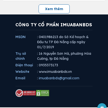
Xem thêm
CÔNG TY CỔ PHẦN IMUABANBDS
MSDN
: 0401986213 do Sở Kế hoạch &
Đầu tư TP Đà Nẵng cấp ngày
01/7/2019
Trụ sở
: 16 Nguyễn Sơn Hà, phường Hòa
chính
Cường, tp Đà Nẵng
Điện thoại
: 0935373173
Website
: www.imuabanbds.vn
Email
:
imuabanbds@gmail.com