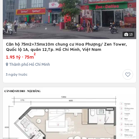
13
Căn hộ 75m2=7.5mx10m chung cư Hoa Phượng/ Zen Tower,
Quốc lộ 1A, quân 12,Tp. Hồ Chí Minh, Việt Nam
2
1.95 tỷ
·
75m
Thành phố Hồ Chí Minh
3 ngày trước