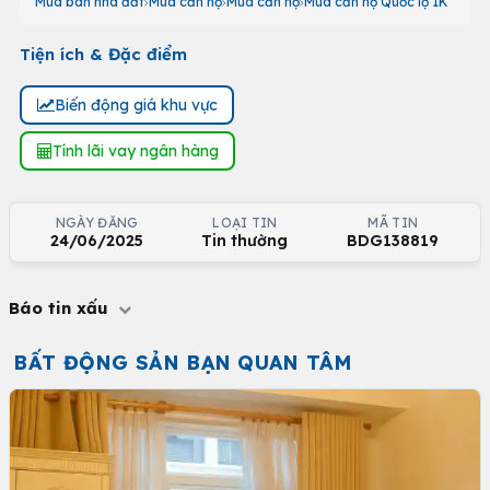
Mua bán nhà đất
Mua căn hộ
Mua căn hộ
Mua căn hộ Quốc lộ 1K
Tiện ích & Đặc điểm
Biến động giá khu vực
Tính lãi vay ngân hàng
NGÀY ĐĂNG
LOẠI TIN
MÃ TIN
24/06/2025
Tin thường
BDG138819
Báo tin xấu
BẤT ĐỘNG SẢN BẠN QUAN TÂM