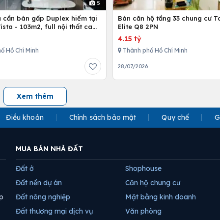
5
ủ cần bán gấp Duplex hiếm tại
Bán căn hộ tầng 33 chung cư T
Vista - 103m2, full nội thất cao
Elite Q8 2PN
4.15 tỷ
ố Hồ Chí Minh
Thành phố Hồ Chí Minh
28/07/2026
Xem thêm
Điều khoản
Chính sách bảo mật
Quy chế
G
MUA BÁN NHÀ ĐẤT
Đất ở
Shophouse
Đất nền dự án
Căn hộ chung cư
p
Đất nông nghiệp
Mặt bằng kinh doanh
Đất thương mại dịch vụ
Văn phòng