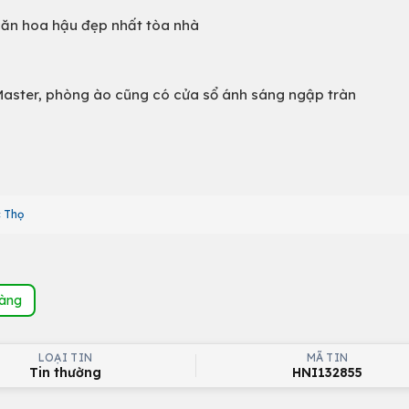
căn hoa hậu đẹp nhất tòa nhà
 Master, phòng ào cũng có cửa sổ ánh sáng ngập tràn
c Thọ
hàng
LOẠI TIN
MÃ TIN
Tin thường
HNI132855