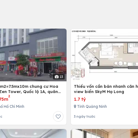
13
5m2=7.5mx10m chung cư Hoa
Thiếu vốn cần bán nhanh căn h
Zen Tower, Quốc lộ 1A, quân
view biển SkyM Hạ Long
2
 Chí Minh, Việt Nam
75m
1.7 tỷ
ố Hồ Chí Minh
Tỉnh Quảng Ninh
ớc
3 ngày trước