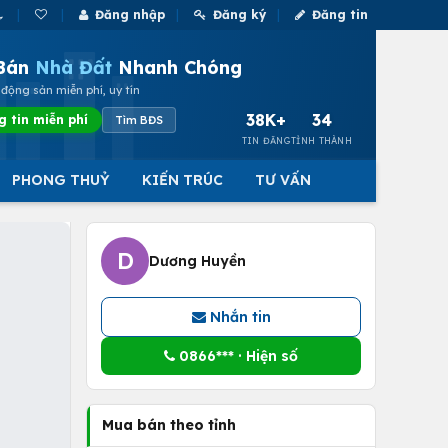
Đăng nhập
Đăng ký
Đăng tin
Bán
Nhà Đất
Nhanh Chóng
động sản miễn phí, uy tín
38K+
34
g tin miễn phí
Tìm BĐS
TIN ĐĂNG
TỈNH THÀNH
PHONG THUỶ
KIẾN TRÚC
TƯ VẤN
D
Dương Huyền
Nhắn tin
0866*** · Hiện số
Mua bán theo tỉnh