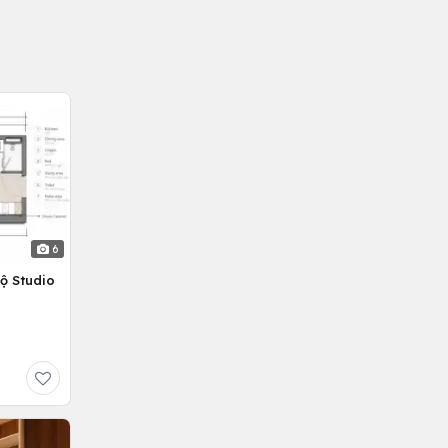
6
ộ Studio