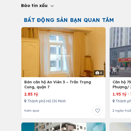
Báo tin xấu
BẤT ĐỘNG SẢN BẠN QUAN TÂM
4
Bán căn hộ An Viên 3 – Trần Trọng
Căn hộ 7
Cung, quận 7
Phượng/ 
12,Tp. Hồ
2.85 tỷ
1.95 tỷ
·
Thành phố Hồ Chí Minh
Thành ph
hôm qua
2 ngày trư