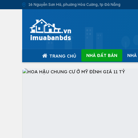
16 Nguyễn Sơn Hà, phường Hòa Cường, tp Đà Nẵng
NHÀ ĐẤT BÁN
NHÀ
TRANG CHỦ