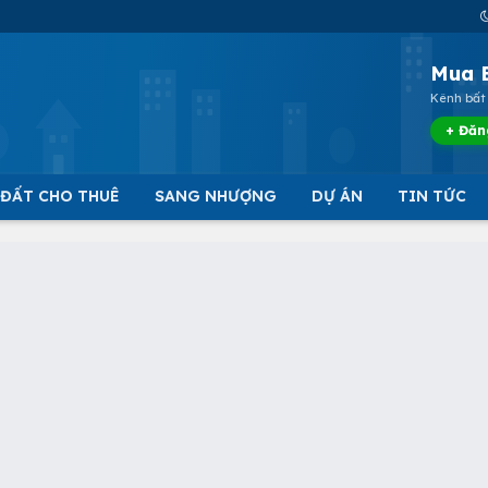
Mua 
Kênh bất 
+ Đăn
 ĐẤT CHO THUÊ
SANG NHƯỢNG
DỰ ÁN
TIN TỨC