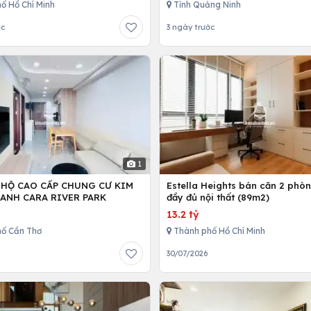
ố Hồ Chí Minh
Tỉnh Quảng Ninh
ớc
3 ngày trước
1
 HỘ CAO CẤP CHUNG CƯ KIM
Estella Heights bán căn 2 phò
ANH CARA RIVER PARK
đầy đủ nội thất (89m2)
13.2 tỷ
ố Cần Thơ
Thành phố Hồ Chí Minh
30/07/2026