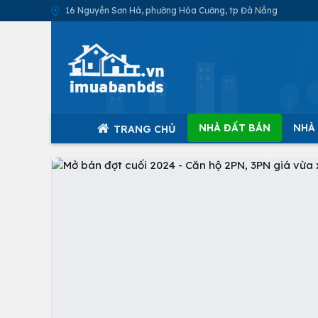
16 Nguyễn Sơn Hà, phường Hòa Cường, tp Đà Nẵng
NHÀ ĐẤT BÁN
NHÀ
TRANG CHỦ