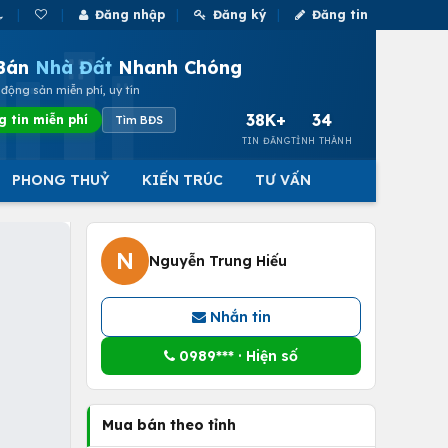
Đăng nhập
Đăng ký
Đăng tin
Bán
Nhà Đất
Nhanh Chóng
động sản miễn phí, uy tín
38K+
34
g tin miễn phí
Tìm BĐS
TIN ĐĂNG
TỈNH THÀNH
PHONG THUỶ
KIẾN TRÚC
TƯ VẤN
N
Nguyễn Trung Hiếu
Nhắn tin
0989*** · Hiện số
Mua bán theo tỉnh