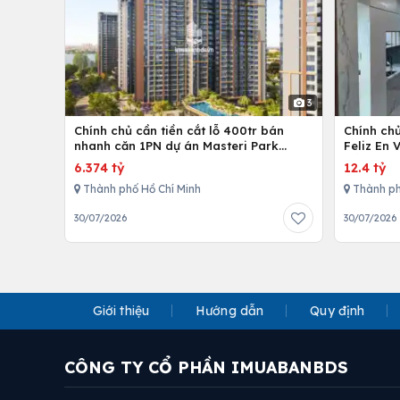
3
Chính chủ cần tiền cắt lỗ 400tr bán
Chính ch
nhanh căn 1PN dự án Masteri Park
Feliz En 
Place
cấp
6.374 tỷ
12.4 tỷ
Thành phố Hồ Chí Minh
Thành ph
30/07/2026
30/07/2026
Giới thiệu
Hướng dẫn
Quy định
CÔNG TY CỔ PHẦN IMUABANBDS