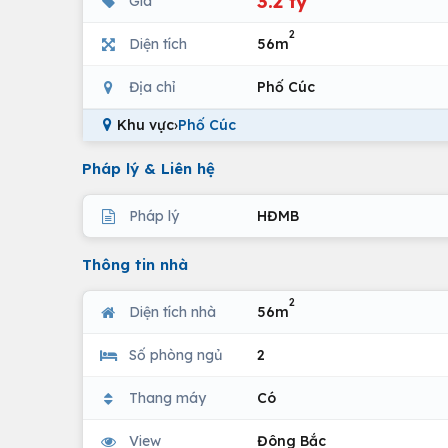
3.2 tỷ
Giá
2
Diện tích
56m
Địa chỉ
Phố Cúc
Khu vực
›
Phố Cúc
Pháp lý & Liên hệ
Pháp lý
HĐMB
Thông tin nhà
2
Diện tích nhà
56m
Số phòng ngủ
2
Thang máy
Có
View
Đông Bắc