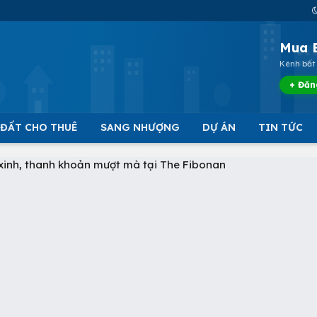
Mua 
Kênh bất 
+ Đăn
 ĐẤT CHO THUÊ
SANG NHƯỢNG
DỰ ÁN
TIN TỨC