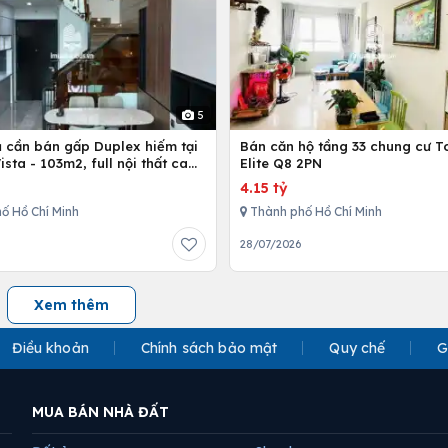
5
ủ cần bán gấp Duplex hiếm tại
Bán căn hộ tầng 33 chung cư T
Vista - 103m2, full nội thất cao
Elite Q8 2PN
4.15 tỷ
ố Hồ Chí Minh
Thành phố Hồ Chí Minh
28/07/2026
Xem thêm
Điều khoản
Chính sách bảo mật
Quy chế
G
MUA BÁN NHÀ ĐẤT