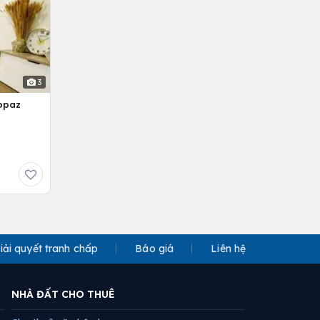
3
opaz
iải quyết tranh chấp
Báo giá
Liên hệ
NHÀ ĐẤT CHO THUÊ