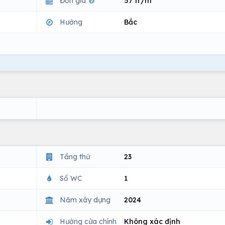
Đơn giá
57 tr/m
Hướng
Bắc
Tầng thứ
23
Số WC
1
Năm xây dựng
2024
Hướng cửa chính
Không xác định