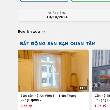
NGÀY ĐĂNG
10/10/2024
Báo tin xấu
BẤT ĐỘNG SẢN BẠN QUAN TÂM
4
Bán căn hộ An Viên 3 – Trần Trọng
Căn hộ 7
Cung, quận 7
Phượng/ 
12,Tp. Hồ
2.85 tỷ
1.95 tỷ
·