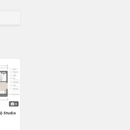
6
ộ Studio