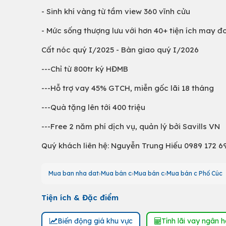
- Sinh khí vàng từ tầm view 360 vĩnh cửu
- Mức sống thượng lưu với hơn 40+ tiện ích may đ
Cất nóc quý I/2025 - Bàn giao quý I/2026
---Chỉ từ 800tr ký HĐMB
---Hỗ trợ vay 45% GTCH, miễn gốc lãi 18 tháng
---Quà tặng lên tới 400 triệu
---Free 2 năm phí dịch vụ, quản lý bởi Savills VN
Quý khách liên hệ: Nguyễn Trung Hiếu 0989 172 6
Mua ban nha dat
Mua bán c
Mua bán c
Mua bán c Phố Cúc
Tiện ích & Đặc điểm
Biến động giá khu vực
Tính lãi vay ngân 