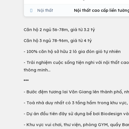
Nội thất
Nội thất cao cấp liền tường
Căn hộ 2 ngủ 56-78m, giá từ 3.2 tỷ
Căn hộ 3 ngủ 78-96m, giá từ 4 tỷ
- 100% căn hộ sở hữu 2 lô gia đón gió tự nhiên
- Trải nghiệm cuộc sống tiện nghi với nội thất cao
thông minh...
***
- Bước đệm tương lai Văn Giang lên thành phố, n
- Toà nhà duy nhất có 3 tầng hầm trong khu vực, 
- Dự án đầu tiên đây sử dụng bể bơi Biodesign v
- Khu vực vui chơi, thư viện, phòng GYM, quầy Bar,