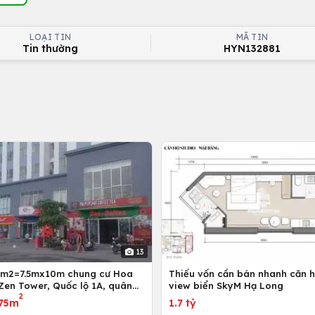
LOẠI TIN
MÃ TIN
Tin thường
HYN132881
13
5m2=7.5mx10m chung cư Hoa
Thiếu vốn cần bán nhanh căn h
Zen Tower, Quốc lộ 1A, quân
view biển SkyM Hạ Long
2
 Chí Minh, Việt Nam
75m
1.7 tỷ