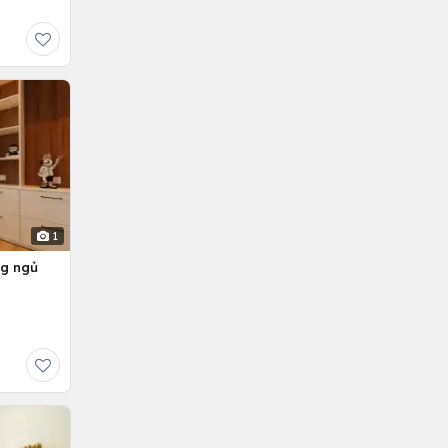
1
ng ngủ