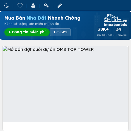
Mua Bán
Nhà Đất
Nhanh Chóng
Kênh bất động sản miễn phí, uy tín
38K+
34
+ Đăng tin miễn phí
Tìm BĐS
TIN ĐĂNG
TỈNH THÀNH