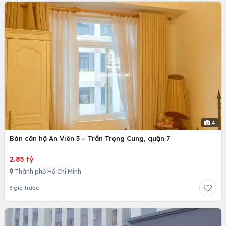
4
Bán căn hộ An Viên 3 – Trần Trọng Cung, quận 7
2.85 tỷ
Thành phố Hồ Chí Minh
3 giờ trước