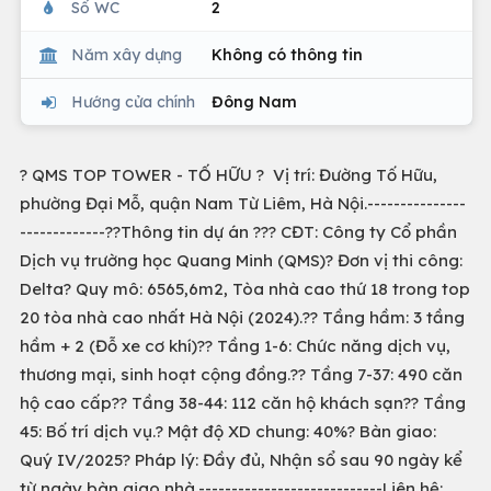
Số WC
2
Năm xây dựng
Không có thông tin
Hướng cửa chính
Đông Nam
? QMS TOP TOWER - TỐ HỮU ? Vị trí: Đường Tố Hữu,
phường Đại Mỗ, quận Nam Từ Liêm, Hà Nội.---------------
-------------??Thông tin dự án ??? CĐT: Công ty Cổ phần
Dịch vụ trường học Quang Minh (QMS)? Đơn vị thi công:
Delta? Quy mô: 6565,6m2, Tòa nhà cao thứ 18 trong top
20 tòa nhà cao nhất Hà Nội (2024).?? Tầng hầm: 3 tầng
hầm + 2 (Đỗ xe cơ khí)?? Tầng 1-6: Chức năng dịch vụ,
thương mại, sinh hoạt cộng đồng.?? Tầng 7-37: 490 căn
hộ cao cấp?? Tầng 38-44: 112 căn hộ khách sạn?? Tầng
45: Bố trí dịch vụ.? Mật độ XD chung: 40%? Bàn giao:
Quý IV/2025? Pháp lý: Đầy đủ, Nhận sổ sau 90 ngày kể
từ ngày bàn giao nhà.----------------------------Liên hệ: