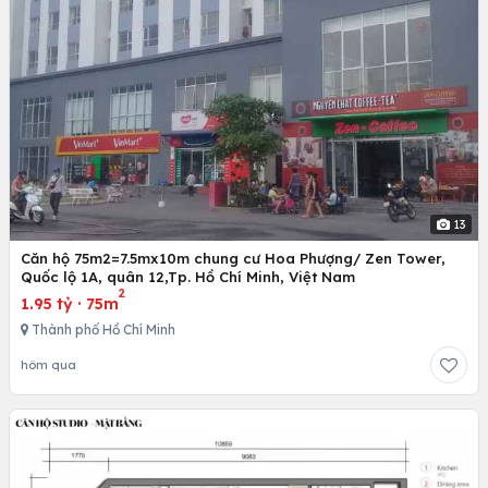
13
Căn hộ 75m2=7.5mx10m chung cư Hoa Phượng/ Zen Tower,
Quốc lộ 1A, quân 12,Tp. Hồ Chí Minh, Việt Nam
2
1.95 tỷ
·
75m
Thành phố Hồ Chí Minh
hôm qua