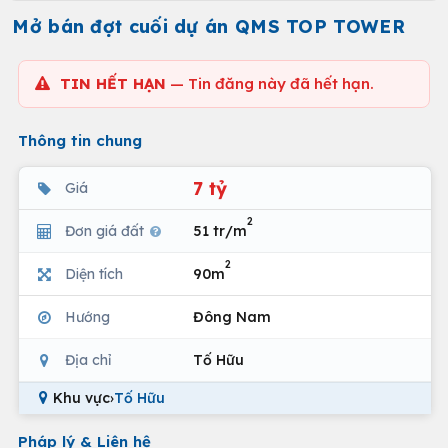
Mở bán đợt cuối dự án QMS TOP TOWER
TIN HẾT HẠN
— Tin đăng này đã hết hạn.
Thông tin chung
7 tỷ
Giá
2
Đơn giá đất
51 tr/m
2
Diện tích
90m
Hướng
Đông Nam
Địa chỉ
Tố Hữu
Khu vực
›
Tố Hữu
Pháp lý & Liên hệ