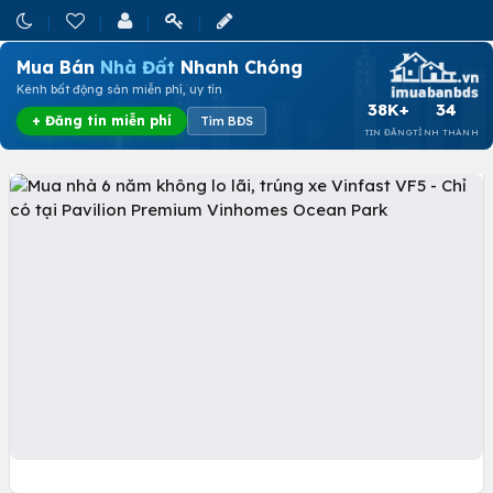
Mua Bán
Nhà Đất
Nhanh Chóng
Kênh bất động sản miễn phí, uy tín
38K+
34
+ Đăng tin miễn phí
Tìm BĐS
TIN ĐĂNG
TỈNH THÀNH