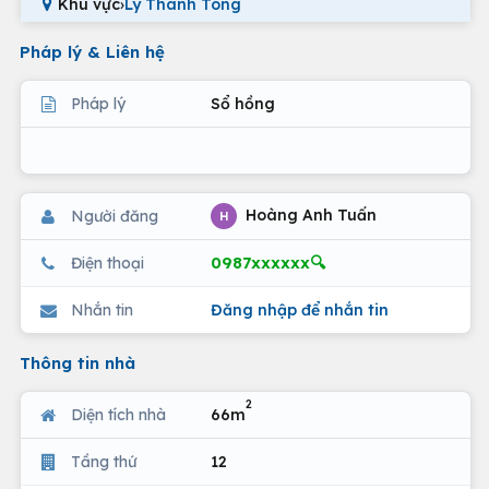
Khu vực
›
Lý Thánh Tông
Pháp lý & Liên hệ
Pháp lý
Sổ hồng
Hoàng Anh Tuấn
Người đăng
H
0987xxxxxx🔍
Điện thoại
Nhắn tin
Đăng nhập để nhắn tin
Thông tin nhà
2
Diện tích nhà
66m
Tầng thứ
12