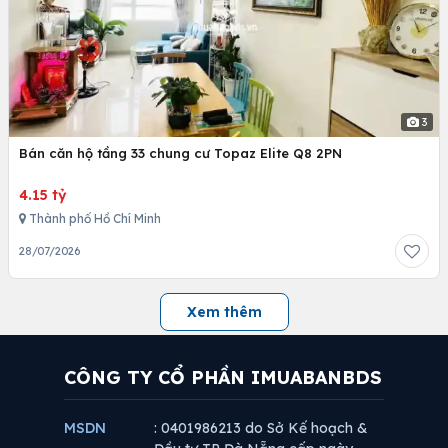
3
Bán căn hộ tầng 33 chung cư Topaz Elite Q8 2PN
4.15 tỷ
Thành phố Hồ Chí Minh
28/07/2026
Xem thêm
CÔNG TY CỔ PHẦN IMUABANBDS
MSDN
: 0401986213 do Sở Kế hoạch &