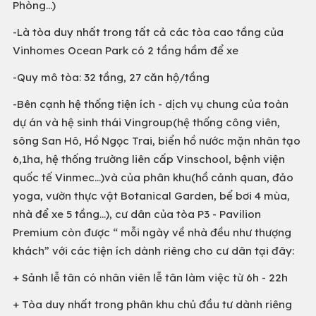
Phòng…)
-Là tòa duy nhất trong tất cả các tòa cao tầng của
Vinhomes Ocean Park có 2 tầng hầm để xe
-Quy mô tòa: 32 tầng, 27 căn hộ/tầng
-Bên cạnh hệ thống tiện ích - dịch vụ chung của toàn
dự án và hệ sinh thái Vingroup(hệ thống công viên,
sông San Hô, Hồ Ngọc Trai, biển hồ nước mặn nhân tạo
6,1ha, hệ thống trường liên cấp Vinschool, bệnh viện
quốc tế Vinmec…)và của phân khu(hồ cảnh quan, đảo
yoga, vườn thực vật Botanical Garden, bể bơi 4 mùa,
nhà để xe 5 tầng…), cư dân của tòa P3 - Pavilion
Premium còn được “ mỗi ngày về nhà đều như thượng
khách” với các tiện ích dành riêng cho cư dân tại đây:
+ Sảnh lễ tân có nhân viên lễ tân làm việc từ 6h - 22h
+ Tòa duy nhất trong phân khu chủ đầu tư dành riêng