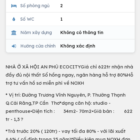
Số phòng ngủ
2
Số WC
1
Năm xây dựng
Không có thông tin
Hướng cửa chính
Không xác định
NHÀ Ở XÃ HỘI AN PHÚ ECOCITYGiá chỉ 622tr nhận nhà
đầy đủ nội thất Sổ hồng ngay, ngân hàng hỗ trợ 80%Hỗ
trợ tư vấn hồ sơ miễn phí về NOXH
* Vị trí: Đường Trương Vĩnh Nguyên, P. Thường Thạnh
Q.Cái Răng,TP Cần Thơ*dạng căn hộ: studio -
penthouse•Diện tích : 34m2- 70m2•Giá bán : 622
tr - 1,3 ?
*Trả trước 20% ( 120tr) - vay tối đa 80% - với lãi xuất
6.6% ( cố định trong 25 năm)*Điều kiện mua NOXH đơn