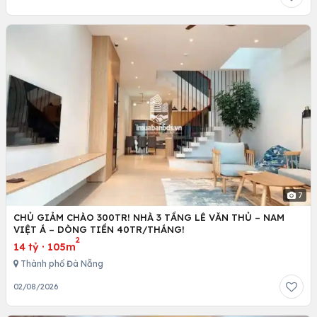
7
CHỦ GIẢM CHÀO 300TR! NHÀ 3 TẦNG LÊ VĂN THỦ – NAM
VIỆT Á – DÒNG TIỀN 40TR/THÁNG!
2
14 tỷ
·
105m
Thành phố Đà Nẵng
02/08/2026