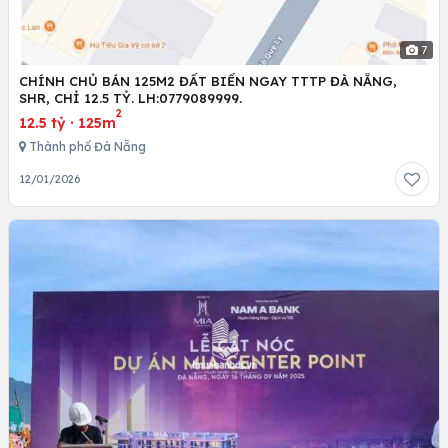
7
CHÍNH CHỦ BÁN 125M2 ĐẤT BIỂN NGAY TTTP ĐÀ NẴNG,
SHR, CHỈ 12.5 TỶ. LH:0779089999.
2
12.5 tỷ
·
125m
Thành phố Đà Nẵng
12/01/2026