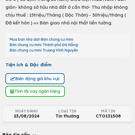
giản- không sở hữu nhà đất ở cần thơ- Thu nhập không
chịu thuế : 15triệu/Tháng ( Độc Thân) - 30triệu/tháng (
Đã kết hôn ) => Bàn giao nhà nội thất liền tường.
Mua ban nha dat
Bán chung cư mini
Bán chung cư mini Thành phố Đà Nẵng
Bán chung cư mini Trương Vĩnh Nguyên
Tiện ích & Đặc điểm
Biến động giá khu vực
Tính lãi vay ngân hàng
NGÀY ĐĂNG
LOẠI TIN
MÃ TIN
23/08/2024
Tin thường
CTO131508
Báo tin xấu