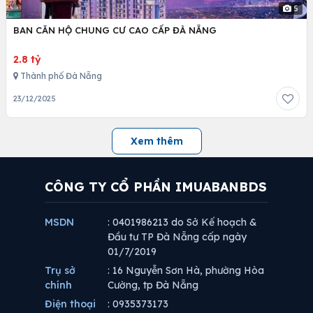
5
BAN CĂN HỘ CHUNG CƯ CAO CẤP ĐÀ NẴNG
2.8 tỷ
Thành phố Đà Nẵng
23/12/2025
Xem thêm
CÔNG TY CỔ PHẦN IMUABANBDS
MSDN
: 0401986213 do Sở Kế hoạch &
Đầu tư TP Đà Nẵng cấp ngày
01/7/2019
Trụ sở
: 16 Nguyễn Sơn Hà, phường Hòa
chính
Cường, tp Đà Nẵng
Điện thoại
: 0935373173