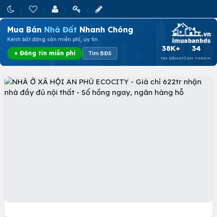
Mua Bán
Nhà Đất
Nhanh Chóng
Kênh bất động sản miễn phí, uy tín
38K+
34
+ Đăng tin miễn phí
Tìm BĐS
TIN ĐĂNG
TỈNH THÀNH