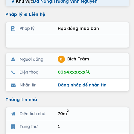
Khu vực
Đà Nẵng
›
Trương Vĩnh Nguyên
Pháp lý & Liên hệ
Pháp lý
Hợp đồng mua bán
Bích Trâm
Người đăng
B
0364xxxxxx🔍
Điện thoại
Nhắn tin
Đăng nhập để nhắn tin
Thông tin nhà
2
Diện tích nhà
70m
Tầng thứ
1