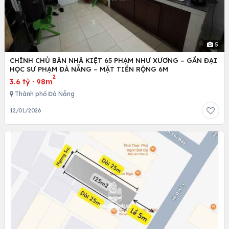
5
CHÍNH CHỦ BÁN NHÀ KIỆT 65 PHẠM NHƯ XƯƠNG – GẦN ĐẠI
HỌC SƯ PHẠM ĐÀ NẴNG – MẶT TIỀN RỘNG 6M
2
3.6 tỷ
·
98m
Thành phố Đà Nẵng
12/01/2026