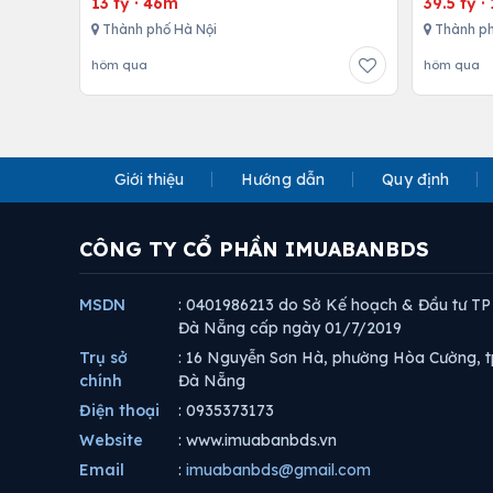
13 tỷ
·
46m
39.5 tỷ
·
Thành phố Hà Nội
Thành ph
hôm qua
hôm qua
Giới thiệu
Hướng dẫn
Quy định
CÔNG TY CỔ PHẦN IMUABANBDS
MSDN
: 0401986213 do Sở Kế hoạch & Đầu tư TP
Đà Nẵng cấp ngày 01/7/2019
Trụ sở
: 16 Nguyễn Sơn Hà, phường Hòa Cường, t
chính
Đà Nẵng
Điện thoại
: 0935373173
Website
: www.imuabanbds.vn
Email
:
imuabanbds@gmail.com