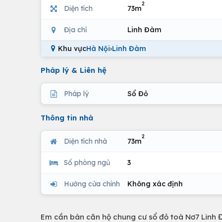
2
Diện tích
73m
Địa chỉ
Linh Đàm
Khu vực
Hà Nội
›
Linh Đàm
Pháp lý & Liên hệ
Pháp lý
Sổ Đỏ
Thông tin nhà
2
Diện tích nhà
73m
Số phòng ngủ
3
Hướng cửa chính
Không xác định
Em cần bán căn hộ chung cư sổ đỏ toà Nơ7 Linh 