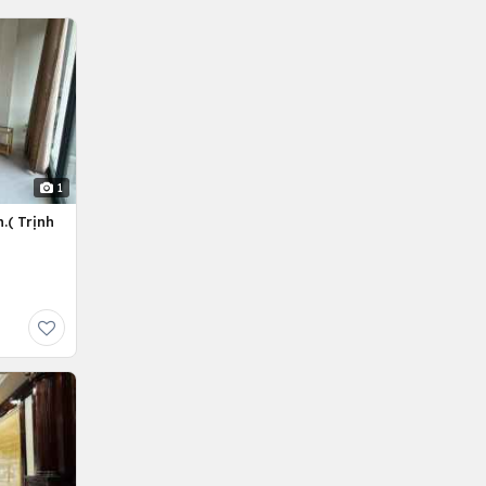
1
.( Trịnh