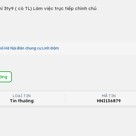
chỉ 3ty9 ( có TL) Làm việc trực tiếp chính chủ
hố Hà Nội
Bán chung cư Linh Đàm
hàng
LOẠI TIN
MÃ TIN
Tin thường
HNI136879