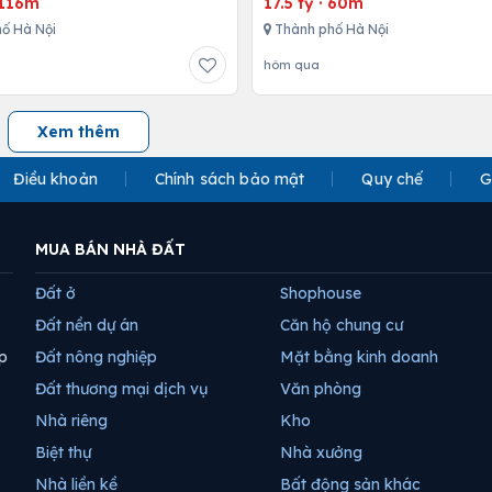
116m
17.5 tỷ
·
60m
ố Hà Nội
Thành phố Hà Nội
hôm qua
Xem thêm
Điều khoản
Chính sách bảo mật
Quy chế
G
MUA BÁN NHÀ ĐẤT
Đất ở
Shophouse
Đất nền dự án
Căn hộ chung cư
p
Đất nông nghiệp
Mặt bằng kinh doanh
Đất thương mại dịch vụ
Văn phòng
Nhà riêng
Kho
Biệt thự
Nhà xưởng
Nhà liền kề
Bất động sản khác