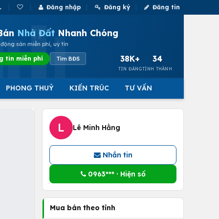
Đăng nhập
Đăng ký
Đăng tin
Bán
Nhà Đất
Nhanh Chóng
động sản miễn phí, uy tín
38K+
34
g tin miễn phí
Tìm BĐS
TIN ĐĂNG
TỈNH THÀNH
PHONG THUỶ
KIẾN TRÚC
TƯ VẤN
L
Lê Minh Hằng
Nhắn tin
0963*** · Hiện số
Mua bán theo tỉnh