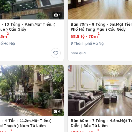
3
- 10 Tầng - 9.6m.Mạt Tiền. (
Bán 70m - 8 Tầng - 5m.Mặt Tiền
uê ) Cầu Giấy
Phố Hồ Tùng Mậu ) Cầu Giấy
2
2
25m
38.5 tỷ
·
70m
ố Hà Nội
Thành phố Hà Nội
hôm qua
4
- 4 Tần - 11.2m.Mặt Tiền.(
Bán 60m - 7 Tầng - 4.6m.Mặt Ti
ơ Thạch ) Nam Từ Liêm
Diễn ) Bắc Từ Liêm
2
2