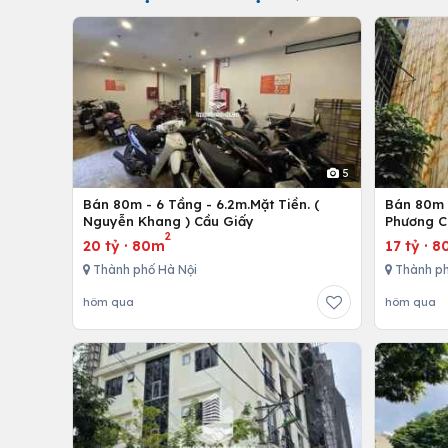
5
Bán 80m - 6 Tầng - 6.2m.Mặt Tiền. (
Bán 80m -
Nguyễn Khang ) Cầu Giấy
Phương C
2
20 tỷ
·
80m
17 tỷ
·
8
Thành phố Hà Nội
Thành ph
hôm qua
hôm qua