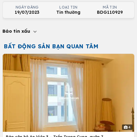
NGÀY ĐĂNG
LOẠI TIN
MÃ TIN
19/07/2023
Tin thường
BDG110929
Báo tin xấu
BẤT ĐỘNG SẢN BẠN QUAN TÂM
4
Bán căn hộ An Viên 3 – Trần Trọng Cung, quận 7