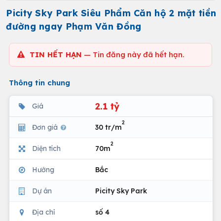
Picity Sky Park Siêu Phẩm Căn hộ 2 mặt tiền
đường ngay Phạm Văn Đồng
TIN HẾT HẠN
— Tin đăng này đã hết hạn.
Thông tin chung
2.1 tỷ
Giá
2
Đơn giá
30 tr/m
2
Diện tích
70m
Hướng
Bắc
Dự án
Picity Sky Park
Địa chỉ
số 4