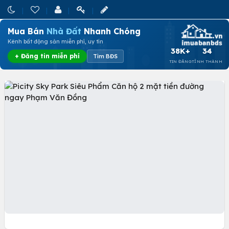
Mua Bán
Nhà Đất
Nhanh Chóng
Kênh bất động sản miễn phí, uy tín
38K+
34
+ Đăng tin miễn phí
Tìm BĐS
TIN ĐĂNG
TỈNH THÀNH