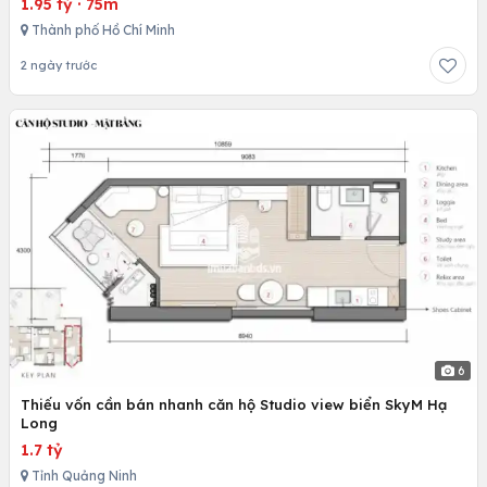
1.95 tỷ
·
75m
Thành phố Hồ Chí Minh
2 ngày trước
6
Thiếu vốn cần bán nhanh căn hộ Studio view biển SkyM Hạ
Long
1.7 tỷ
Tỉnh Quảng Ninh