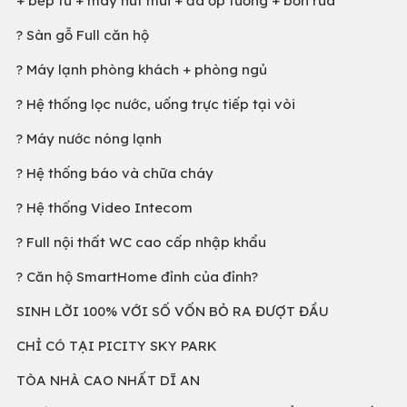
+ bếp từ + máy hút mùi + đá ốp tường + bồn rửa
? Sàn gỗ Full căn hộ
? Máy lạnh phòng khách + phòng ngủ
? Hệ thống lọc nước, uống trực tiếp tại vòi
? Máy nước nóng lạnh
? Hệ thống báo và chữa cháy
? Hệ thống Video Intecom
? Full nội thất WC cao cấp nhập khẩu
? Căn hộ SmartHome đỉnh của đỉnh?
SINH LỜI 100% VỚI SỐ VỐN BỎ RA ĐƯỢT ĐẦU
CHỈ CÓ TẠI PICITY SKY PARK
TÒA NHÀ CAO NHẤT DĨ AN