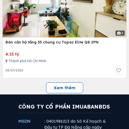
3
Bán căn hộ tầng 33 chung cư Topaz Elite Q8 2PN
4.15 tỷ
Thành phố Hồ Chí Minh
28/07/2026
Xem thêm
CÔNG TY CỔ PHẦN IMUABANBDS
MSDN
: 0401986213 do Sở Kế hoạch &
Đầu tư TP Đà Nẵng cấp ngày