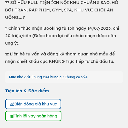
?? SỞ HỮU FULL TIỆN ÍCH NỘI KHU CHUẨN 5 SAO: HỒ
BƠI TRÀN, RẠP PHIM, GYM, SPA, KHU VUI CHƠI ĂN
UỐNG.... ?
? Chính thức nhận Booking từ 13h ngày 14/07/2023, chỉ
20 triệu/căn (Được hoàn lại nếu chưa chọn được căn
ưng ý).
☎️ Liên hệ tư vấn và đăng ký tham quan nhà mẫu để
nhận chiết khấu cực KHỦNG trực tiếp từ chủ đầu tư.
Mua nhà đất
Chung cư
Chung cư
Chung cư số 4
Tiện ích & Đặc điểm
Biến động giá khu vực
Tính lãi vay ngân hàng