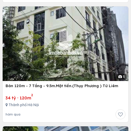
5
Bán 120m - 7 Tầng - 9.5m.Mặt tiền.(Thụy Phương ) Từ Liêm
2
34 tỷ
·
120m
Thành phố Hà Nội
hôm qua