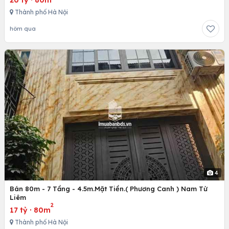
20 tỷ
·
80m
Thành phố Hà Nội
hôm qua
4
Bán 80m - 7 Tầng - 4.5m.Mặt Tiền.( Phương Canh ) Nam Từ
Liêm
2
17 tỷ
·
80m
Thành phố Hà Nội