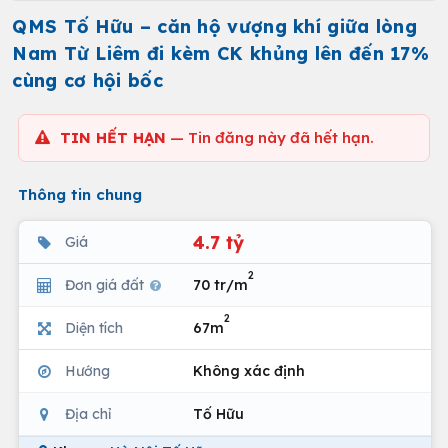
QMS Tố Hữu – căn hộ vượng khí giữa lòng
Nam Từ Liêm đi kèm CK khủng lên đến 17%
cùng cơ hội bốc
TIN HẾT HẠN
— Tin đăng này đã hết hạn.
Thông tin chung
4.7 tỷ
Giá
2
Đơn giá đất
70 tr/m
2
Diện tích
67m
Hướng
Không xác định
Địa chỉ
Tố Hữu