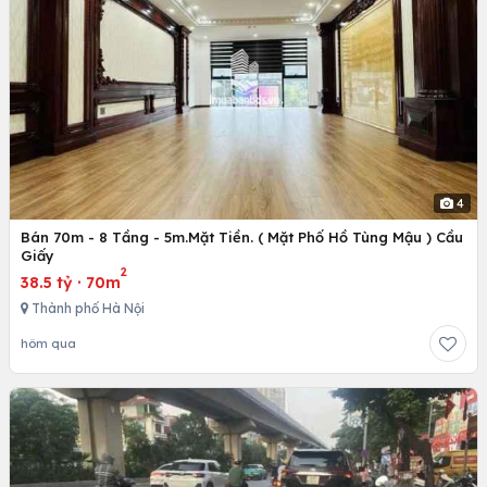
4
Bán 70m - 8 Tầng - 5m.Mặt Tiền. ( Mặt Phố Hồ Tùng Mậu ) Cầu
Giấy
2
38.5 tỷ
·
70m
Thành phố Hà Nội
hôm qua