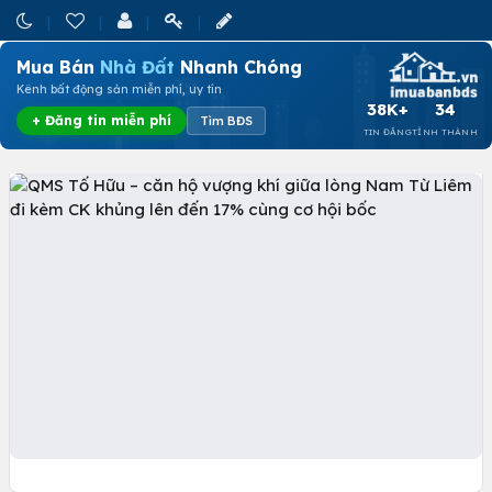
Mua Bán
Nhà Đất
Nhanh Chóng
Kênh bất động sản miễn phí, uy tín
38K+
34
+ Đăng tin miễn phí
Tìm BĐS
TIN ĐĂNG
TỈNH THÀNH