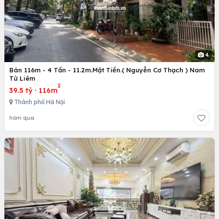
4
Bán 116m - 4 Tần - 11.2m.Mặt Tiền.( Nguyễn Cơ Thạch ) Nam
Từ Liêm
2
39.5 tỷ
·
116m
Thành phố Hà Nội
hôm qua