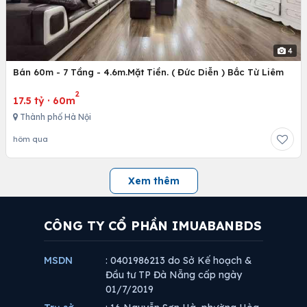
4
Bán 60m - 7 Tầng - 4.6m.Mặt Tiền. ( Đức Diễn ) Bắc Từ Liêm
2
17.5 tỷ
·
60m
Thành phố Hà Nội
hôm qua
Xem thêm
CÔNG TY CỔ PHẦN IMUABANBDS
MSDN
: 0401986213 do Sở Kế hoạch &
Đầu tư TP Đà Nẵng cấp ngày
01/7/2019