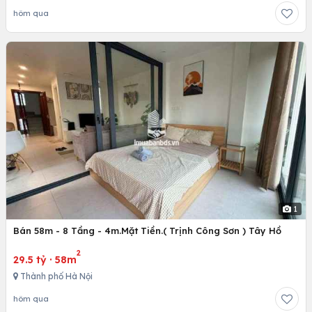
hôm qua
1
Bán 58m - 8 Tầng - 4m.Mặt Tiền.( Trịnh Công Sơn ) Tây Hồ
2
29.5 tỷ
·
58m
Thành phố Hà Nội
hôm qua