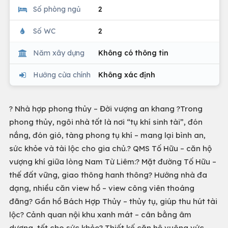
Số phòng ngủ
2
Số WC
2
Năm xây dựng
Không có thông tin
Hướng cửa chính
Không xác định
? Nhà hợp phong thủy – Đời vượng an khang ?Trong
phong thủy, ngôi nhà tốt là nơi “tụ khí sinh tài”, đón
nắng, đón gió, tàng phong tụ khí – mang lại bình an,
sức khỏe và tài lộc cho gia chủ.? QMS Tố Hữu – căn hộ
vượng khí giữa lòng Nam Từ Liêm:? Mặt đường Tố Hữu –
thế đất vững, giao thông hanh thông? Hướng nhà đa
dạng, nhiều căn view hồ – view công viên thoáng
đãng? Gần hồ Bách Hợp Thủy – thủy tụ, giúp thu hút tài
lộc? Cảnh quan nội khu xanh mát – cân bằng âm
dương, tốt cho sức khỏe? Thiết kế căn hộ vuông vức,