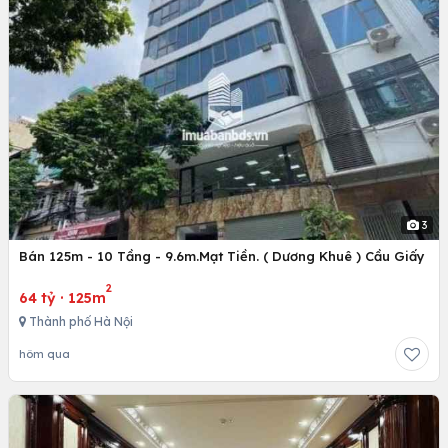
3
Bán 125m - 10 Tầng - 9.6m.Mạt Tiền. ( Dương Khuê ) Cầu Giấy
2
64 tỷ
·
125m
Thành phố Hà Nội
hôm qua