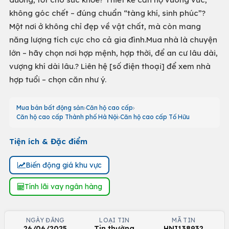
không góc chết – đúng chuẩn “tàng khí, sinh phúc”?
Một nơi ở không chỉ đẹp về vật chất, mà còn mang
năng lượng tích cực cho cả gia đình.Mua nhà là chuyện
lớn – hãy chọn nơi hợp mệnh, hợp thời, để an cư lâu dài,
vượng khí dài lâu.? Liên hệ [số điện thoại] để xem nhà
hợp tuổi – chọn căn như ý.
Mua bán bất động sản
Căn hộ cao cấp
Căn hộ cao cấp Thành phố Hà Nội
Căn hộ cao cấp Tố Hữu
Tiện ích & Đặc điểm
Biến động giá khu vực
Tính lãi vay ngân hàng
NGÀY ĐĂNG
LOẠI TIN
MÃ TIN
26/06/2025
Tin thường
HNI138932