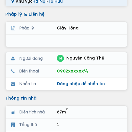
Khu vực
Hà Nội
›
Tố Hữu
Pháp lý & Liên hệ
Pháp lý
Giấy Hồng
Nguyễn Công Thế
Người đăng
N
0902xxxxxx🔍
Điện thoại
Nhắn tin
Đăng nhập để nhắn tin
Thông tin nhà
2
Diện tích nhà
67m
Tầng thứ
1