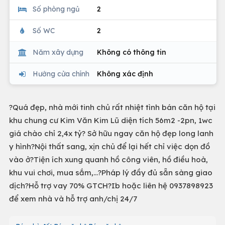
Số phòng ngủ
2
Số WC
2
Năm xây dựng
Không có thông tin
Hướng cửa chính
Không xác định
?Quá đẹp, nhà mới tinh chủ rất nhiệt tình bán căn hộ tại
khu chung cư Kim Văn Kim Lũ diện tích 56m2 -2pn, 1wc
giá chào chỉ 2,4x tỷ? Sở hữu ngay căn hộ đẹp long lanh
y hình?Nội thất sang, xịn chủ để lại hết chỉ việc dọn đồ
vào ở?Tiện ích xung quanh hồ công viên, hồ điều hoà,
khu vui chơi, mua sắm,…?Pháp lý đầy đủ sẵn sàng giao
dịch?Hỗ trợ vay 70% GTCH?Ib hoặc liên hệ 0937898923
để xem nhà và hỗ trợ anh/chị 24/7