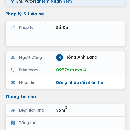
Khu vực
›
Nghiêm Xuân Yêm
Pháp lý & Liên hệ
Pháp lý
Sổ Đỏ
Hồng Anh Land
Người đăng
H
0937xxxxxx🔍
Điện thoại
Nhắn tin
Đăng nhập để nhắn tin
Thông tin nhà
2
Diện tích nhà
56m
Tầng thứ
1