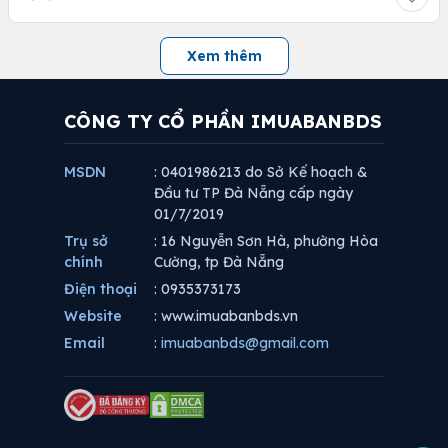
Xem thêm
CÔNG TY CỔ PHẦN IMUABANBDS
MSDN
: 0401986213 do Sở Kế hoạch &
Đầu tư TP Đà Nẵng cấp ngày
01/7/2019
Trụ sở
: 16 Nguyễn Sơn Hà, phường Hòa
chính
Cường, tp Đà Nẵng
Điện thoại
: 0935373173
Website
: www.imuabanbds.vn
Email
:
imuabanbds@gmail.com