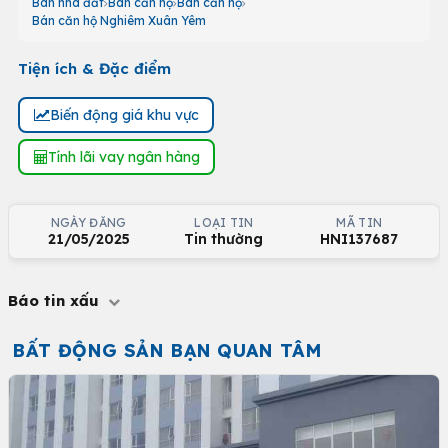
Bán nhà đất
Bán căn hộ
Bán căn hộ
Bán căn hộ Nghiêm Xuân Yêm
Tiện ích & Đặc điểm
Biến động giá khu vực
Tính lãi vay ngân hàng
NGÀY ĐĂNG
LOẠI TIN
MÃ TIN
21/05/2025
Tin thường
HNI137687
Báo tin xấu
BẤT ĐỘNG SẢN BẠN QUAN TÂM