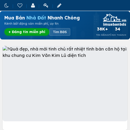
Mua Bán
Nhà Đất
Nhanh Chóng
Kênh bất động sản miễn phí, uy tín
38K+
34
+ Đăng tin miễn phí
Tìm BĐS
TIN ĐĂNG
TỈNH THÀNH