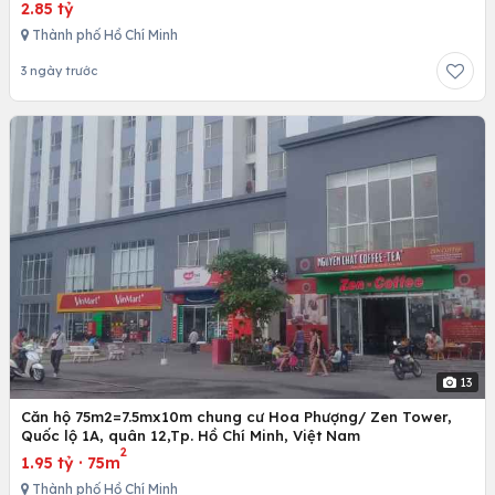
2.85 tỷ
Thành phố Hồ Chí Minh
3 ngày trước
13
Căn hộ 75m2=7.5mx10m chung cư Hoa Phượng/ Zen Tower,
Quốc lộ 1A, quân 12,Tp. Hồ Chí Minh, Việt Nam
2
1.95 tỷ
·
75m
Thành phố Hồ Chí Minh