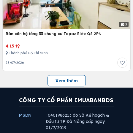
3
Bán căn hộ tầng 33 chung cư Topaz Elite Q8 2PN
4.15 tỷ
Thành phố Hồ Chí Minh
28/07/2026
Xem thêm
CÔNG TY CỔ PHẦN IMUABANBDS
MSDN
: 0401986213 do Sở Kế hoạch &
Đầu tư TP Đà Nẵng cấp ngày
01/7/2019