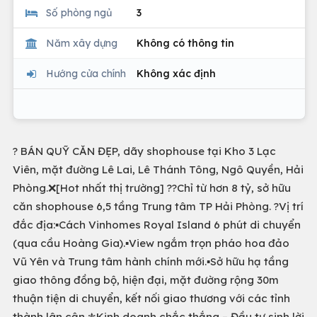
Số phòng ngủ
3
Năm xây dựng
Không có thông tin
Hướng cửa chính
Không xác định
? BÁN QUỸ CĂN ĐẸP, dãy shophouse tại Kho 3 Lạc
Viên, mặt đường Lê Lai, Lê Thánh Tông, Ngô Quyền, Hải
Phòng.❌[Hot nhất thị trường] ??Chỉ từ hơn 8 tỷ, sở hữu
căn shophouse 6,5 tầng Trung tâm TP Hải Phòng. ?Vị trí
đắc địa:▪️Cách Vinhomes Royal Island 6 phút di chuyển
(qua cầu Hoàng Gia).▪️View ngắm trọn pháo hoa đảo
Vũ Yên và Trung tâm hành chính mới.▪️Sở hữu hạ tầng
giao thông đồng bộ, hiện đại, mặt đường rộng 30m
thuận tiện di chuyển, kết nối giao thương với các tỉnh
thành lân cận.⚜️Kinh doanh chắc thắng – Đầu tư sinh lời