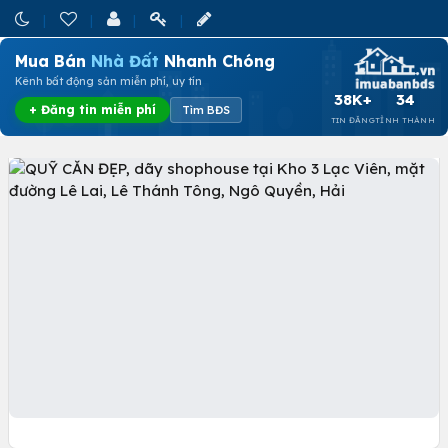
Mua Bán
Nhà Đất
Nhanh Chóng
Kênh bất động sản miễn phí, uy tín
38K+
34
+ Đăng tin miễn phí
Tìm BĐS
TIN ĐĂNG
TỈNH THÀNH