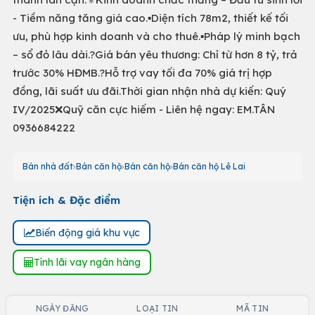
- Tiềm năng tăng giá cao.▪️Diện tích 78m2, thiết kế tối
ưu, phù hợp kinh doanh và cho thuê.▪️Pháp lý minh bạch
– sổ đỏ lâu dài.?Giá bán yêu thương: Chỉ từ hơn 8 tỷ, trả
trước 30% HĐMB.?Hỗ trợ vay tối đa 70% giá trị hợp
đồng, lãi suất ưu đãi.Thời gian nhận nhà dự kiến: Quý
IV/2025❌Quỹ căn cực hiếm - Liên hệ ngay: EM.TÂN
0936684222
Bán nhà đất
Bán căn hộ
Bán căn hộ
Bán căn hộ Lê Lai
Tiện ích & Đặc điểm
Biến động giá khu vực
Tính lãi vay ngân hàng
NGÀY ĐĂNG
LOẠI TIN
MÃ TIN