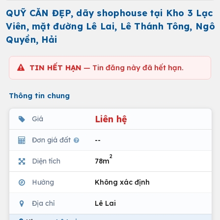
QUỸ CĂN ĐẸP, dãy shophouse tại Kho 3 Lạc
Viên, mặt đường Lê Lai, Lê Thánh Tông, Ngô
Quyền, Hải
TIN HẾT HẠN
— Tin đăng này đã hết hạn.
Thông tin chung
Liên hệ
Giá
Đơn giá đất
--
2
Diện tích
78m
Hướng
Không xác định
Địa chỉ
Lê Lai