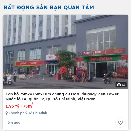
BẤT ĐỘNG SẢN BẠN QUAN TÂM
13
Căn hộ 75m2=7.5mx10m chung cư Hoa Phượng/ Zen Tower,
Quốc lộ 1A, quân 12,Tp. Hồ Chí Minh, Việt Nam
2
1.95 tỷ
·
75m
Thành phố Hồ Chí Minh
hôm qua