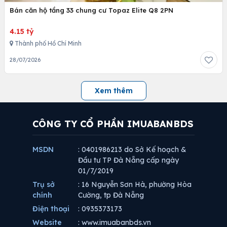
Bán căn hộ tầng 33 chung cư Topaz Elite Q8 2PN
4.15 tỷ
Thành phố Hồ Chí Minh
28/07/2026
Xem thêm
CÔNG TY CỔ PHẦN IMUABANBDS
MSDN
: 0401986213 do Sở Kế hoạch &
Đầu tư TP Đà Nẵng cấp ngày
01/7/2019
Trụ sở
: 16 Nguyễn Sơn Hà, phường Hòa
chính
Cường, tp Đà Nẵng
Điện thoại
: 0935373173
Website
: www.imuabanbds.vn