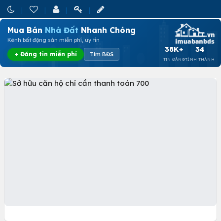
Mua Bán
Nhà Đất
Nhanh Chóng
Kênh bất động sản miễn phí, uy tín
38K+
34
+ Đăng tin miễn phí
Tìm BĐS
TIN ĐĂNG
TỈNH THÀNH