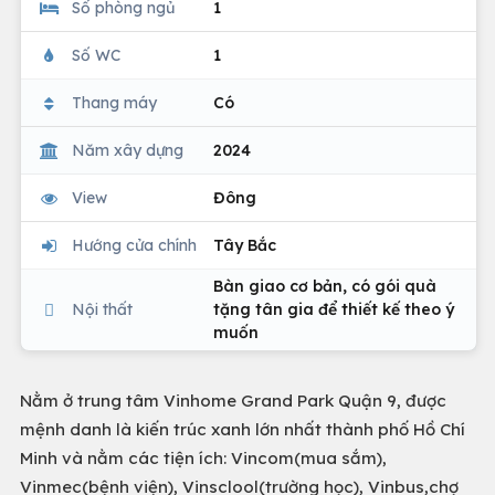
Số phòng ngủ
1
Số WC
1
Thang máy
Có
Năm xây dựng
2024
View
Đông
Hướng cửa chính
Tây Bắc
Bàn giao cơ bản, có gói quà
Nội thất
tặng tân gia để thiết kế theo ý
muốn
Nằm ở trung tâm Vinhome Grand Park Quận 9, được
mệnh danh là kiến trúc xanh lớn nhất thành phố Hồ Chí
Minh và nằm các tiện ích: Vincom(mua sắm),
Vinmec(bệnh viện), Vinsclool(trường học), Vinbus,chợ