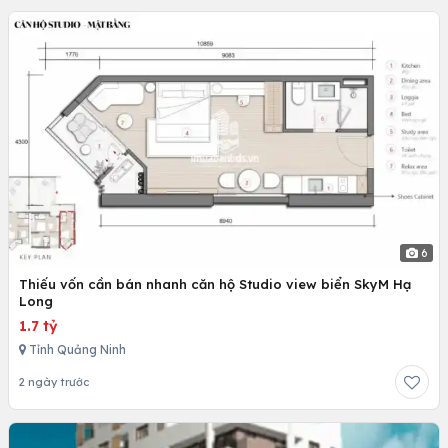
6
Thiếu vốn cần bán nhanh căn hộ Studio view biển SkyM Hạ
Long
1.7 tỷ
Tỉnh Quảng Ninh
2 ngày trước