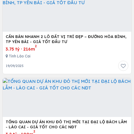
CẦN BÁN NHANH 2 LÔ ĐẤT VỊ TRÍ ĐẸP – ĐƯỜNG HÒA BÌNH,
TP YÊN BÁI - GIÁ TỐT ĐẦU TƯ
2
3.75 tỷ
·
216m
Tỉnh Lào Cai
19/09/2025
TỔNG QUAN DỰ ÁN KHU ĐÔ THỊ MỚI TẠI ĐẠI LỘ BÁCH LẪM
- LÀO CAI - GIÁ TỐT CHO CÁC NĐT
2