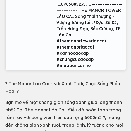
.....0986085235...... -----------------
------------ THE MANOR TOWER
LÀO CAI Sống thời thượng -
Vượng tương lai 📍Đ/c: Số 02,
Trần Hưng Đạo, Bắc Cường, TP
Lào Cai.
#themanortowerlaocai
#themanorlaocai
#canhocaocap
#chungcucaocap
#muabancanho
? The Manor Lào Cai - Nơi Xanh Tươi, Cuộc Sống Phồn
Hoa! ?
Bạn mơ về một không gian sống xanh giữa lòng thành
phố? Tại The Manor Lào Cai, điều đó hoàn toàn trong
tầm tay với công viên trên cao rộng 6000m2 ?, mang
đến không gian xanh tươi, trong lành, lý tưởng cho mọi