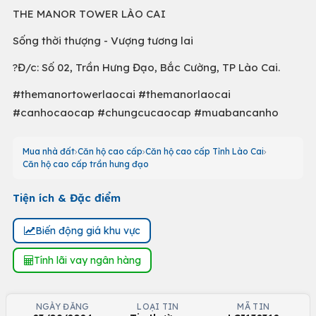
THE MANOR TOWER LÀO CAI
Sống thời thượng - Vượng tương lai
?Đ/c: Số 02, Trần Hưng Đạo, Bắc Cường, TP Lào Cai.
#themanortowerlaocai #themanorlaocai
#canhocaocap #chungcucaocap #muabancanho
Mua nhà đất
Căn hộ cao cấp
Căn hộ cao cấp Tỉnh Lào Cai
Căn hộ cao cấp trần hưng đạo
Tiện ích & Đặc điểm
Biến động giá khu vực
Tính lãi vay ngân hàng
NGÀY ĐĂNG
LOẠI TIN
MÃ TIN