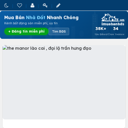
Mua Bán
Nhà Đất
Nhanh Chóng
Kênh bất động sản miễn phí, uy tín
38K+
34
+ Đăng tin miễn phí
Tìm BĐS
TIN ĐĂNG
TỈNH THÀNH