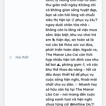
lành, lý tưởng cho mọi cư dân
thư giãn mỗi ngày. Không chỉ
có không gian sống tuyệt đẹp,
bạn sẽ còn hài lòng với chuỗi
siêu thị tiện lợi 🛒 phục vụ 24/7
ngay dưới chân tòa nhà –
không còn lo lắng về việc mua
sắm. Đặc biệt, khu vui chơi trẻ
em 🎠 hiện đại, an toàn sẽ là
nơi các bé thỏa sức vui đùa,
phát triển toàn diện. Ngoài ra,
The Manor Lào Cai còn tích
Nội thất
hợp nhiều tiện ích đỉnh cao như
bể bơi 🌊, phòng gym 💪 và các
khu thể thao đa năng – tất cả
đều được thiết kế để phục vụ
cuộc sống tiện nghi, thoải mái
nhất cho cư dân. ✨ Nhanh tay
sở hữu căn hộ tại The Manor
Lào Cai – nơi mang đến cuộc
sống xanh tươi và tiện nghi
chưa từng có! ☎️Hotline 24/7: