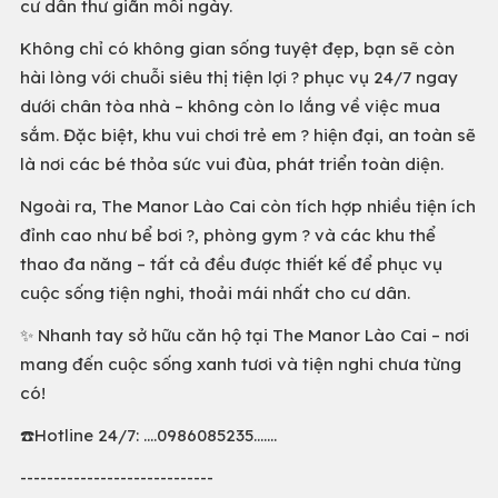
cư dân thư giãn mỗi ngày.
Không chỉ có không gian sống tuyệt đẹp, bạn sẽ còn
hài lòng với chuỗi siêu thị tiện lợi ? phục vụ 24/7 ngay
dưới chân tòa nhà – không còn lo lắng về việc mua
sắm. Đặc biệt, khu vui chơi trẻ em ? hiện đại, an toàn sẽ
là nơi các bé thỏa sức vui đùa, phát triển toàn diện.
Ngoài ra, The Manor Lào Cai còn tích hợp nhiều tiện ích
đỉnh cao như bể bơi ?, phòng gym ? và các khu thể
thao đa năng – tất cả đều được thiết kế để phục vụ
cuộc sống tiện nghi, thoải mái nhất cho cư dân.
✨ Nhanh tay sở hữu căn hộ tại The Manor Lào Cai – nơi
mang đến cuộc sống xanh tươi và tiện nghi chưa từng
có!
☎️Hotline 24/7: ....0986085235.......
-----------------------------