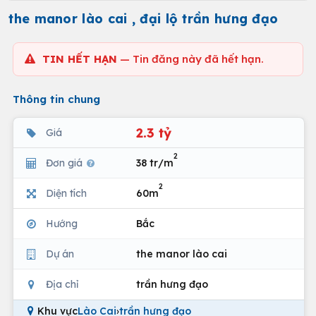
the manor lào cai , đại lộ trần hưng đạo
TIN HẾT HẠN
— Tin đăng này đã hết hạn.
Thông tin chung
2.3 tỷ
Giá
2
Đơn giá
38 tr/m
2
Diện tích
60m
Hướng
Bắc
Dự án
the manor lào cai
Địa chỉ
trần hưng đạo
Khu vực
Lào Cai
›
trần hưng đạo