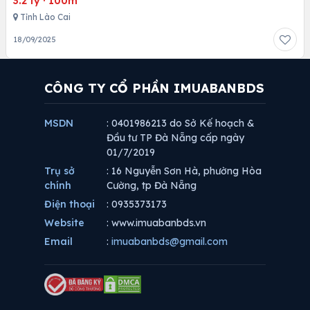
3.2 tỷ
·
100m
Tỉnh Lào Cai
18/09/2025
CÔNG TY CỔ PHẦN IMUABANBDS
MSDN
: 0401986213 do Sở Kế hoạch &
Đầu tư TP Đà Nẵng cấp ngày
01/7/2019
Trụ sở
: 16 Nguyễn Sơn Hà, phường Hòa
chính
Cường, tp Đà Nẵng
Điện thoại
: 0935373173
Website
: www.imuabanbds.vn
Email
:
imuabanbds@gmail.com