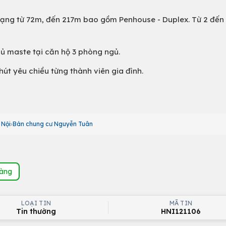
 dạng từ 72m, đến 217m bao gồm Penhouse - Duplex. Từ 2 đến
gủ maste tại căn hộ 3 phòng ngủ.
út yêu chiều từng thành viên gia đình.
 Nội
Bán chung cư Nguyễn Tuân
hàng
LOẠI TIN
MÃ TIN
Tin thường
HNI121106