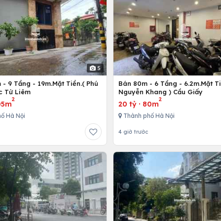
5
- 9 Tầng - 19m.Mặt Tiền.( Phú
Bán 80m - 6 Tầng - 6.2m.Mặt Ti
c Từ Liêm
Nguyễn Khang ) Cầu Giấy
2
2
05m
20 tỷ
·
80m
ố Hà Nội
Thành phố Hà Nội
4 giờ trước