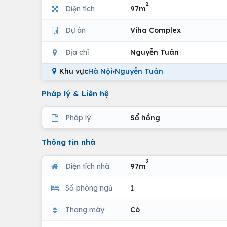
2
Diện tích
97m
Dự án
Viha Complex
Địa chỉ
Nguyễn Tuân
Khu vực
Hà Nội
›
Nguyễn Tuân
Pháp lý & Liên hệ
Pháp lý
Sổ hồng
Thông tin nhà
2
Diện tích nhà
97m
Số phòng ngủ
1
Thang máy
Có