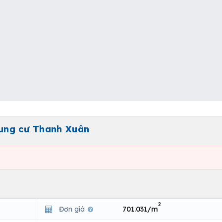
hung cư Thanh Xuân
2
Đơn giá
701.031/m