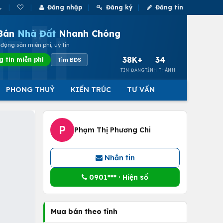
Đăng nhập
Đăng ký
Đăng tin
Bán
Nhà Đất
Nhanh Chóng
động sản miễn phí, uy tín
38K+
34
g tin miễn phí
Tìm BĐS
TIN ĐĂNG
TỈNH THÀNH
PHONG THUỶ
KIẾN TRÚC
TƯ VẤN
P
Phạm Thị Phương Chi
Nhắn tin
0901*** · Hiện số
Mua bán theo tỉnh