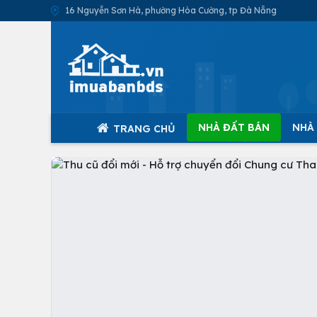
16 Nguyễn Sơn Hà, phường Hòa Cường, tp Đà Nẵng
NHÀ ĐẤT BÁN
NHÀ
TRANG CHỦ