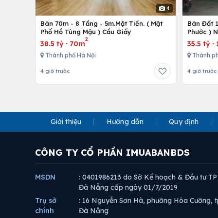
4
Bán 70m - 8 Tầng - 5m.Mặt Tiền. ( Mặt
Bán Đất 
Phố Hồ Tùng Mậu ) Cầu Giấy
Phước ) 
2
38.5 tỷ
·
70m
35.5 tỷ
·
Thành phố Hà Nội
Thành ph
4 giờ trước
4 giờ trước
Giới thiệu
Hướng dẫn
Quy định
CÔNG TY CỔ PHẦN IMUABANBDS
MSDN
: 0401986213 do Sở Kế hoạch & Đầu tư TP
Đà Nẵng cấp ngày 01/7/2019
Trụ sở
: 16 Nguyễn Sơn Hà, phường Hòa Cường, t
chính
Đà Nẵng