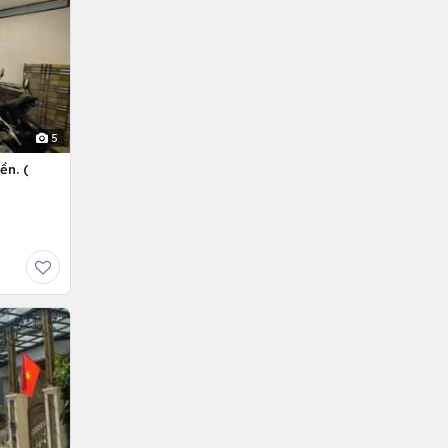
5
ền. (