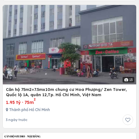
13
Căn hộ 75m2=7.5mx10m chung cư Hoa Phượng/ Zen Tower,
Quốc lộ 1A, quân 12,Tp. Hồ Chí Minh, Việt Nam
2
1.95 tỷ
·
75m
Thành phố Hồ Chí Minh
3 ngày trước