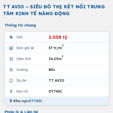
TT AVIO – SIÊU ĐÔ THỊ KẾT NỐI TRUNG
TÂM KINH TẾ NĂNG ĐỘNG
Thông tin chung
2.058 tỷ
Giá
2
Đơn giá
37 tr/m
2
Diện tích
56.25m
Hướng
Bắc
Dự án
TT AVIO
Địa chỉ
DT743C
Khu vực
›
DT743C
Pháp lý & Liên hệ