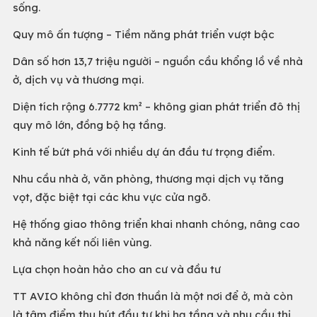
sống.
Quy mô ấn tượng – Tiềm năng phát triển vượt bậc
Dân số hơn 13,7 triệu người – nguồn cầu khổng lồ về nhà
ở, dịch vụ và thương mại.
Diện tích rộng 6.7772 km² – không gian phát triển đô thị
quy mô lớn, đồng bộ hạ tầng.
Kinh tế bứt phá với nhiều dự án đầu tư trọng điểm.
Nhu cầu nhà ở, văn phòng, thương mại dịch vụ tăng
vọt, đặc biệt tại các khu vực cửa ngõ.
Hệ thống giao thông triển khai nhanh chóng, nâng cao
khả năng kết nối liên vùng.
Lựa chọn hoàn hảo cho an cư và đầu tư
TT AVIO không chỉ đơn thuần là một nơi để ở, mà còn
là tâm điểm thu hút đầu tư khi hạ tầng và nhu cầu thị