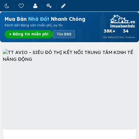
Mua Bán
Nhà Đất
Nhanh Chóng
Kênh bất động sản miễn phí, uy tín
38K+
34
+ Đăng tin miễn phí
Tìm BĐS
TIN ĐĂNG
TỈNH THÀNH