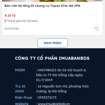
Bán căn hộ tầng 33 chung cư Topaz Elite Q8 2PN
4.15 tỷ
Thành phố Hồ Chí Minh
28/07/2026
Xem thêm
CÔNG TY CỔ PHẦN IMUABANBDS
MSDN
: 0401986213 do Sở Kế hoạch &
Đầu tư TP Đà Nẵng cấp ngày
01/7/2019
Trụ sở
: 16 Nguyễn Sơn Hà, phường Hòa
chính
Cường, tp Đà Nẵng
Điện thoại
: 0935373173
Website
: www.imuabanbds.vn