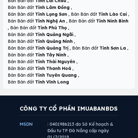
,
Bán Bán đất
Tỉnh Lai Châu
,
Bán Bán đất
Tỉnh Lâm Đồng
,
,
Bán Bán đất
Tỉnh Lạng Sơn
Bán Bán đất
Tỉnh Lào Cai
,
Bán Bán đất
Tỉnh Nghệ An
Bán Bán đất
Tỉnh Ninh Bình
,
,
Bán Bán đất
Tỉnh Phú Thọ
,
Bán Bán đất
Tỉnh Quảng Ngãi
,
Bán Bán đất
Tỉnh Quảng Ninh
,
,
Bán Bán đất
Tỉnh Quảng Trị
Bán Bán đất
Tỉnh Sơn La
,
Bán Bán đất
Tỉnh Tây Ninh
,
Bán Bán đất
Tỉnh Thái Nguyên
,
Bán Bán đất
Tỉnh Thanh Hoá
,
Bán Bán đất
Tỉnh Tuyên Quang
Bán Bán đất
Tỉnh Vĩnh Long
CÔNG TY CỔ PHẦN IMUABANBDS
MSDN
: 0401986213 do Sở Kế hoạch &
Đầu tư TP Đà Nẵng cấp ngày
01/7/2019