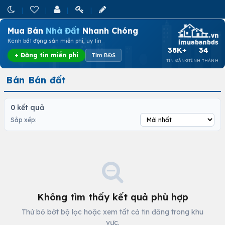
Mua Bán
Nhà Đất
Nhanh Chóng
Kênh bất động sản miễn phí, uy tín
38K+
34
+ Đăng tin miễn phí
Tìm BĐS
TIN ĐĂNG
TỈNH THÀNH
Bán Bán đất
0 kết quả
Sắp xếp:
Không tìm thấy kết quả phù hợp
Thử bỏ bớt bộ lọc hoặc xem tất cả tin đăng trong khu
vực.