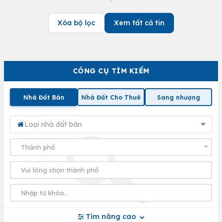
Xóa bộ lọc
Xem tất cả tin
CÔNG CỤ TÌM KIẾM
Nhà Đất Bán
Nhà Đất Cho Thuê
Sang nhượng
Loại nhà đất bán
Tìm nâng cao