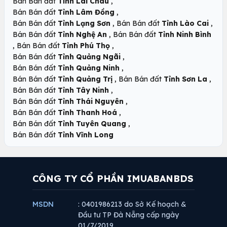
,
Bán Bán đất
Tỉnh Lai Châu
,
Bán Bán đất
Tỉnh Lâm Đồng
,
,
Bán Bán đất
Tỉnh Lạng Sơn
Bán Bán đất
Tỉnh Lào Cai
,
Bán Bán đất
Tỉnh Nghệ An
Bán Bán đất
Tỉnh Ninh Bình
,
,
Bán Bán đất
Tỉnh Phú Thọ
,
Bán Bán đất
Tỉnh Quảng Ngãi
,
Bán Bán đất
Tỉnh Quảng Ninh
,
,
Bán Bán đất
Tỉnh Quảng Trị
Bán Bán đất
Tỉnh Sơn La
,
Bán Bán đất
Tỉnh Tây Ninh
,
Bán Bán đất
Tỉnh Thái Nguyên
,
Bán Bán đất
Tỉnh Thanh Hoá
,
Bán Bán đất
Tỉnh Tuyên Quang
Bán Bán đất
Tỉnh Vĩnh Long
CÔNG TY CỔ PHẦN IMUABANBDS
MSDN
: 0401986213 do Sở Kế hoạch &
Đầu tư TP Đà Nẵng cấp ngày
01/7/2019