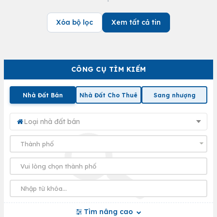
Xóa bộ lọc
Xem tất cả tin
CÔNG CỤ TÌM KIẾM
Nhà Đất Bán
Nhà Đất Cho Thuê
Sang nhượng
Loại nhà đất bán
Tìm nâng cao