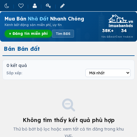
Mua Bán
Nhà Đất
Nhanh Chóng
Kênh bất động sản miễn phí, uy tín
38K+
34
+ Đăng tin miễn phí
Tìm BĐS
TIN ĐĂNG
TỈNH THÀNH
Bán Bán đất
0 kết quả
Sắp xếp:
Không tìm thấy kết quả phù hợp
Thử bỏ bớt bộ lọc hoặc xem tất cả tin đăng trong khu
vực.