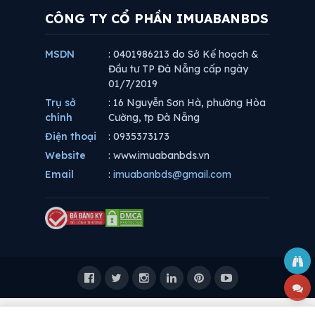
thiểu chi phí đăng tin cho khách hàng. Các gói tin có phí luôn
CÔNG TY CỔ PHẦN IMUABANBDS
đáp ứng tiêu chí giá rẻ theo đúng ý định từ đầu của
Imuabanbds.
MSDN
: 0401986213 do Sở Kế hoạch &
Đầu tư TP Đà Nẵng cấp ngày
01/7/2019
Trụ sở
: 16 Nguyễn Sơn Hà, phường Hòa
chính
Cường, tp Đà Nẵng
Điện thoại
: 0935373173
Website
: www.imuabanbds.vn
Email
:
imuabanbds@gmail.com