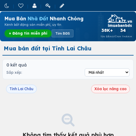
Mua Bán
Nhà Đất
Nhanh Chóng
Kênh bất động sản miễn phí, uy tín
38K+
34
+ Đăng tin miễn phí
Tìm BĐS
TIN ĐĂNG
TỈNH THÀNH
Mua bán đất tại Tỉnh Lai Châu
0 kết quả
Sắp xếp:
Tỉnh Lai Châu
Xóa lọc nâng cao
Không tìm thấy kết quả phù hợp