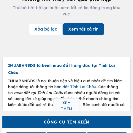
Thử bỏ bớt bộ lọc hoặc xem tất cả tin đăng trong khu
vực.
Xóa bộ lọc
Xem tất cả tin
IMUABANBDS là kênh mua đất hàng đầu tại Tỉnh Lai
Châu
IMUABANBDS là nơi thuận tiện và hiệu quả nhất để tìm kiếm
hoặc đăng tải thông tin b
án đất Tỉnh Lai Châu
. Các thông
tin
mua đất tại Tỉnh Lai Châu
được nhiều người đăng tin với
số lượng lớn sẽ giúp người đầu tư có thể nhanh chóng tìm
XEM
kiếm được đất giá rẻ theo mong muốn. Bên cạnh đó người có
THÊM
nhu cầu bán cũng có thể
bán đất Tỉnh Lai Châu
của mình
được nhanh hơn.
CÔNG CỤ TÌM KIẾM
Gợi ý kinh nghiệm mua đất tại Tỉnh Lai Châu