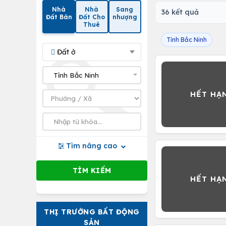
Nhà
Nhà
Sang
36 kết quả
Đất Bán
Đất Cho
nhượng
Thuê
Tỉnh Bắc Ninh
Đất ở
Tìm nâng cao
THỊ TRƯỜNG BẤT ĐỘNG
SẢN