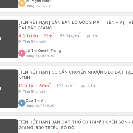
Vũ Mạnh Huấn
V
Đăng 03/07/2025
[TIN HẾT HẠN] CẦN BÁN LÔ GÓC 2 MẶT TIỀN – VỊ TR
TẠI BẮC GIANG
2
2
4.1 triệu
·
72m
·
56.944/m
·
1m
Tỉnh Bắc Ninh
Lê Thị Quỳnh Trang
L
Đăng 24/06/2025
[TIN HẾT HẠN] CC CẦN CHUYỂN NHƯỢNG LÔ ĐẤT TẠI
NINH.
2
2
11.5 tỷ
·
60m
·
192 tr/m
·
4.1m
Tỉnh Bắc Ninh
Cao Thi An
C
Đăng 22/05/2025
[TIN HẾT HẠN] BÁN ĐẤT THỔ CƯ 174M² HUYỀN SƠN - 
GIANG, 500 TRIỆU, SỔ ĐỎ
2
2