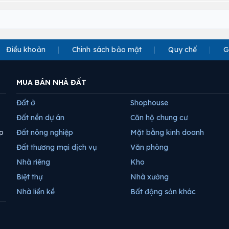
Điều khoản
Chính sách bảo mật
Quy chế
G
MUA BÁN NHÀ ĐẤT
Đất ở
Shophouse
Đất nền dự án
Căn hộ chung cư
p
Đất nông nghiệp
Mặt bằng kinh doanh
Đất thương mại dịch vụ
Văn phòng
Nhà riêng
Kho
Biệt thự
Nhà xưởng
Nhà liền kề
Bất động sản khác