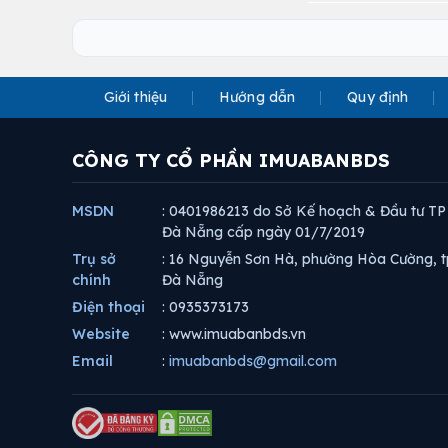
Giới thiệu
Hướng dẫn
Quy định
CÔNG TY CỔ PHẦN IMUABANBDS
MSDN
: 0401986213 do Sở Kế hoạch & Đầu tư TP
Đà Nẵng cấp ngày 01/7/2019
Trụ sở
: 16 Nguyễn Sơn Hà, phường Hòa Cường, t
chính
Đà Nẵng
Điện thoại
: 0935373173
Website
: www.imuabanbds.vn
Email
:
imuabanbds@gmail.com