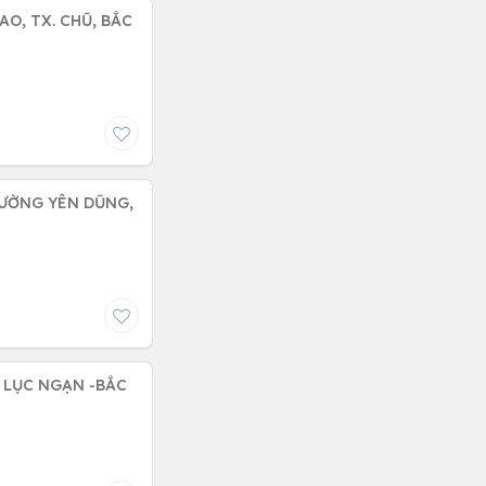
AO, TX. CHŨ, BẮC
HƯỜNG YÊN DŨNG,
 LỤC NGẠN -BẮC