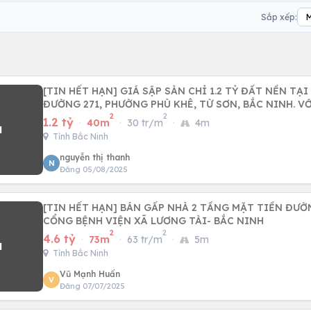
Sắp xếp:
[TIN HẾT HẠN] GIÁ SẬP SÀN CHỈ 1.2 TỶ ĐẤT NỀN TẠI KĐT PHÙ KHÊ,
ĐƯỜNG 271, PHƯỜNG PHÙ KHÊ, TỪ SƠN, BẮC NINH. V
2
2
1.2 tỷ
·
40m
·
30 tr/m
·
4m
Tỉnh Bắc Ninh
nguyễn thị thanh
N
Đăng 05/08/2025
[TIN HẾT HẠN] BÁN GẤP NHÀ 2 TẦNG MẶT TIỀN ĐƯỜN
CỔNG BỆNH VIỆN XÃ LƯƠNG TÀI- BẮC NINH
2
2
4.6 tỷ
·
73m
·
63 tr/m
·
5m
Tỉnh Bắc Ninh
Vũ Mạnh Huấn
V
Đăng 07/07/2025