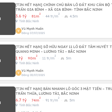
[TIN HẾT HẠN] CHÍNH CHỦ BÁN LÔ ĐẤT KHU CÁN BỘ
TRẤN GIA BÌNH – XÃ GIA BÌNH- TỈNH BẮC NINH
2
2
3.6 tỷ
·
81m
·
44 tr/m
·
4.5m
Tỉnh Bắc Ninh
Vũ Mạnh Huấn
V
Đăng 07/07/2025
[TIN HẾT HẠN] SỞ HỮU NGAY 11 LÔ ĐẤT TÂM HUYẾT 
QUANG MINH – LƯƠNG TÀI – BẮC NINH
2
2
1 tỷ
·
90m
·
11 tr/m
·
5m
Tỉnh Bắc Ninh
Vũ Mạnh Huấn
V
Đăng 03/07/2025
[TIN HẾT HẠN] BÁN NHANH LÔ GÓC 3 MẶT TIỀN – TR
TRẤN THỨA, LƯƠNG TÀI, BẮC NINH
2
2
6.7 tỷ
·
74m
·
91 tr/m
·
5m
Tỉnh Bắc Ninh