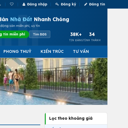
Đăng nhập
Đăng ký
Đăng tin
Bán
Nhà Đất
Nhanh Chóng
động sản miễn phí, uy tín
38K+
34
g tin miễn phí
Tìm BĐS
TIN ĐĂNG
TỈNH THÀNH
PHONG THUỶ
KIẾN TRÚC
TƯ VẤN
Lọc theo khoảng giá