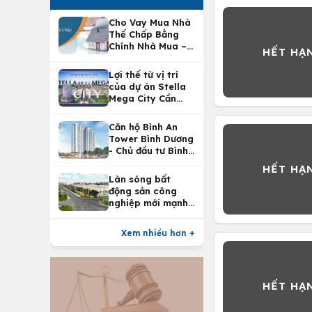
Cho Vay Mua Nhà
Thế Chấp Bằng
Chính Nhà Mua –
Lợi Ích Vay Mua
Nhà Tại
Lợi thế từ vị trí
Vietcombank
của dự án Stella
Mega City Cần
Thơ
Căn hộ Bình An
Tower Bình Dương
- Chủ đầu tư Bình
An Land
Làn sóng bất
động sản công
nghiệp mới mạnh
nhất 25 năm
Xem nhiều hơn +