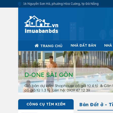
16 Nguyễn Sơn Hà, phường Hòa Cường, tp Đà Nẵng
NHÀ ĐẤT BÁN
NHÀ
TRANG CHỦ
D-ONE SÀI GÒN
Giá bán dự kiến: Shophouse có giá từ 4 tỷ & Căn 
có giá từ 1.3 tỷ. Liên hệ: 0909 47 12 39
Bán Đất ở - T
CÔNG CỤ TÌM KIẾM