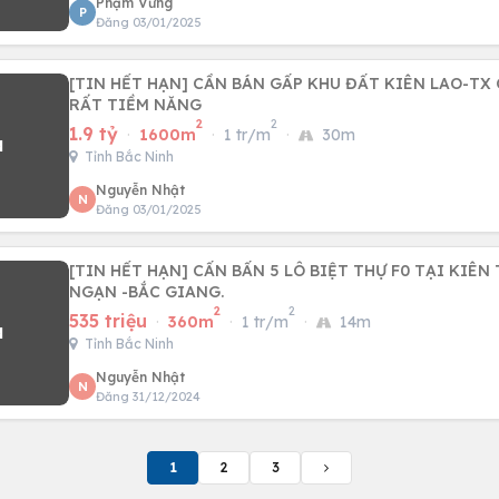
Phạm Vững
P
Đăng 03/01/2025
[TIN HẾT HẠN] CẦN BÁN GẤP KHU ĐẤT KIÊN LAO-TX
RẤT TIỀM NĂNG
2
2
1.9 tỷ
·
1600m
·
1 tr/m
·
30m
Tỉnh Bắc Ninh
Nguyễn Nhật
N
Đăng 03/01/2025
[TIN HẾT HẠN] CẤN BẤN 5 LÔ BIỆT THỰ F0 TẠI KIÊN THÀNH- LỤC
NGẠN -BẮC GIANG.
2
2
535 triệu
·
360m
·
1 tr/m
·
14m
Tỉnh Bắc Ninh
Nguyễn Nhật
N
Đăng 31/12/2024
1
2
3