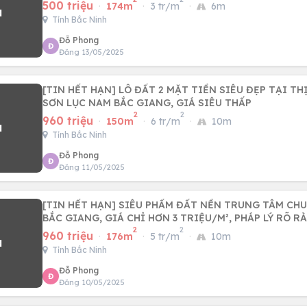
500 triệu
·
174m
·
3 tr/m
·
6m
Tỉnh Bắc Ninh
Đỗ Phong
Đ
Đăng 13/05/2025
[TIN HẾT HẠN] LÔ ĐẤT 2 MẶT TIỀN SIÊU ĐẸP TẠI T
SƠN LỤC NAM BẮC GIANG, GIÁ SIÊU THẤP
2
2
960 triệu
·
150m
·
6 tr/m
·
10m
Tỉnh Bắc Ninh
Đỗ Phong
Đ
Đăng 11/05/2025
[TIN HẾT HẠN] SIÊU PHẨM ĐẤT NỀN TRUNG TÂM CHU
BẮC GIANG, GIÁ CHỈ HƠN 3 TRIỆU/M², PHÁP LÝ RÕ R
2
2
960 triệu
·
176m
·
5 tr/m
·
10m
Tỉnh Bắc Ninh
Đỗ Phong
Đ
Đăng 10/05/2025