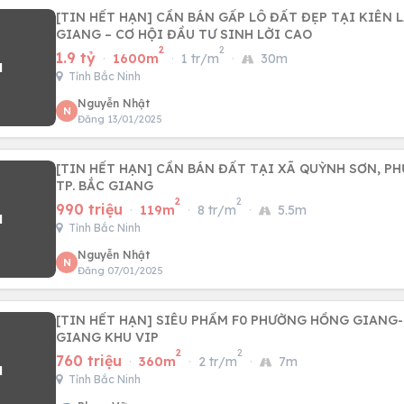
[TIN HẾT HẠN] CẦN BÁN GẤP LÔ ĐẤT ĐẸP TẠI KIÊN L
GIANG – CƠ HỘI ĐẦU TƯ SINH LỜI CAO
2
2
1.9 tỷ
·
1600m
·
1 tr/m
·
30m
Tỉnh Bắc Ninh
Nguyễn Nhật
N
Đăng 13/01/2025
[TIN HẾT HẠN] CẦN BÁN ĐẤT TẠI XÃ QUỲNH SƠN, P
TP. BẮC GIANG
2
2
990 triệu
·
119m
·
8 tr/m
·
5.5m
Tỉnh Bắc Ninh
Nguyễn Nhật
N
Đăng 07/01/2025
[TIN HẾT HẠN] SIÊU PHẨM F0 PHƯỜNG HỒNG GIANG-
GIANG KHU VIP
2
2
760 triệu
·
360m
·
2 tr/m
·
7m
Tỉnh Bắc Ninh