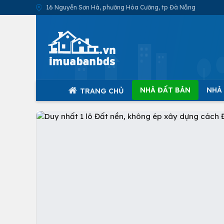
16 Nguyễn Sơn Hà, phường Hòa Cường, tp Đà Nẵng
NHÀ ĐẤT BÁN
NHÀ
TRANG CHỦ