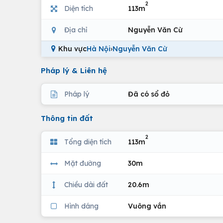
2
Diện tích
113m
Địa chỉ
Nguyễn Văn Cừ
Khu vực
Hà Nội
›
Nguyễn Văn Cừ
Pháp lý & Liên hệ
Pháp lý
Đã có sổ đỏ
Thông tin đất
2
Tổng diện tích
113m
Mặt đường
30m
Chiều dài đất
20.6m
Hình dáng
Vuông vắn