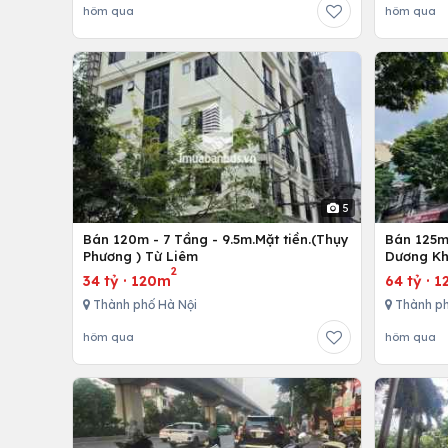
hôm qua
hôm qua
5
Bán 120m - 7 Tầng - 9.5m.Mặt tiền.(Thụy
Bán 125m 
Phương ) Từ Liêm
Dương Kh
2
34 tỷ
·
120m
64 tỷ
·
1
Thành phố Hà Nội
Thành ph
hôm qua
hôm qua