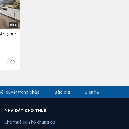
4
ền. ( Đức
iải quyết tranh chấp
Báo giá
Liên hệ
NHÀ ĐẤT CHO THUÊ
Cho thuê căn hộ chung cư