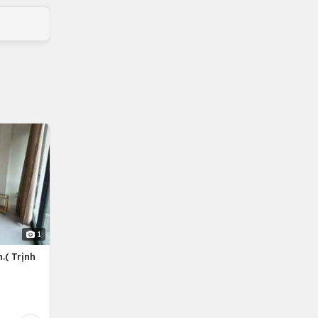
1
.( Trịnh