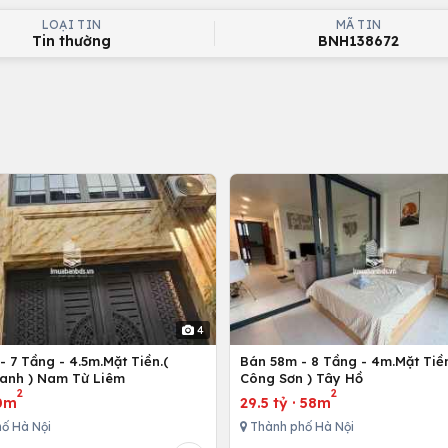
LOẠI TIN
MÃ TIN
Tin thường
BNH138672
4
 7 Tầng - 4.5m.Mặt Tiền.(
Bán 58m - 8 Tầng - 4m.Mặt Tiền
anh ) Nam Từ Liêm
Công Sơn ) Tây Hồ
2
2
0m
29.5 tỷ
·
58m
ố Hà Nội
Thành phố Hà Nội