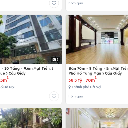
hôm qua
3
- 10 Tầng - 9.6m.Mạt Tiền. (
Bán 70m - 8 Tầng - 5m.Mặt Tiền
uê ) Cầu Giấy
Phố Hồ Tùng Mậu ) Cầu Giấy
2
2
25m
38.5 tỷ
·
70m
ố Hà Nội
Thành phố Hà Nội
hôm qua