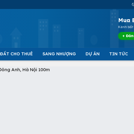
Mua 
Kênh bất 
+ Đăn
 ĐẤT CHO THUÊ
SANG NHƯỢNG
DỰ ÁN
TIN TỨC