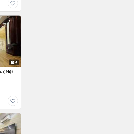
4
. ( Mặt