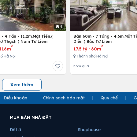
4
- 4 Tần - 11.2m.Mặt Tiền.(
Bán 60m - 7 Tầng - 4.6m.Mặt Ti
ơ Thạch ) Nam Từ Liêm
Diễn ) Bắc Từ Liêm
2
2
116m
17.5 tỷ
·
60m
ố Hà Nội
Thành phố Hà Nội
hôm qua
Xem thêm
Điều khoản
Chính sách bảo mật
Quy chế
G
MUA BÁN NHÀ ĐẤT
Đất ở
Shophouse