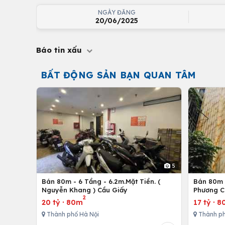
NGÀY ĐĂNG
20/06/2025
Báo tin xấu
BẤT ĐỘNG SẢN BẠN QUAN TÂM
5
Bán 80m - 6 Tầng - 6.2m.Mặt Tiền. (
Bán 80m -
Nguyễn Khang ) Cầu Giấy
Phương C
2
20 tỷ
·
80m
17 tỷ
·
8
Thành phố Hà Nội
Thành ph