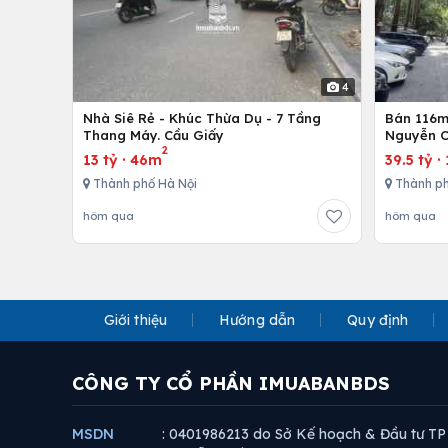
4
Nhà Siê Rẻ - Khúc Thừa Dụ - 7 Tầng
Bán 116m 
Thang Máy. Cầu Giấy
Nguyễn C
2
13 tỷ
·
46m
39.5 tỷ
·
Thành phố Hà Nội
Thành ph
hôm qua
hôm qua
Giới thiệu
Hướng dẫn
Quy định
CÔNG TY CỔ PHẦN IMUABANBDS
MSDN
: 0401986213 do Sở Kế hoạch & Đầu tư TP