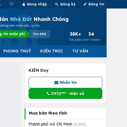
Đăng nhập
Đăng ký
Đăng tin
Bán
Nhà Đất
Nhanh Chóng
động sản miễn phí, uy tín
38K+
34
g tin miễn phí
Tìm BĐS
TIN ĐĂNG
TỈNH THÀNH
PHONG THUỶ
KIẾN TRÚC
TƯ VẤN
KIÊN Duy
Nhắn tin
0972*** · Hiện số
Mua bán theo tỉnh
Thành phố Hồ Chí Minh
(9,200)