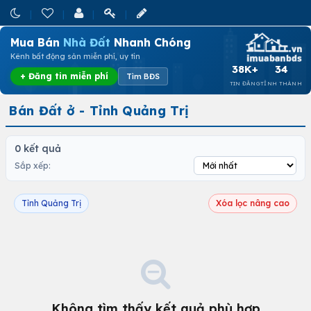
Mua Bán
Nhà Đất
Nhanh Chóng
Kênh bất động sản miễn phí, uy tín
38K+
34
+ Đăng tin miễn phí
Tìm BĐS
TIN ĐĂNG
TỈNH THÀNH
Bán Đất ở - Tỉnh Quảng Trị
0 kết quả
Sắp xếp:
Tỉnh Quảng Trị
Xóa lọc nâng cao
Không tìm thấy kết quả phù hợp