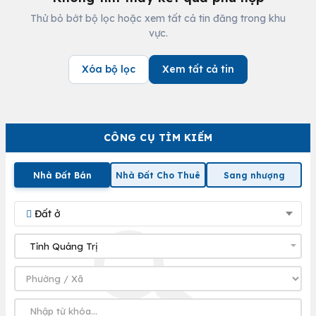
Thử bỏ bớt bộ lọc hoặc xem tất cả tin đăng trong khu
vực.
Xóa bộ lọc
Xem tất cả tin
CÔNG CỤ TÌM KIẾM
Nhà Đất Bán
Nhà Đất Cho Thuê
Sang nhượng
Đất ở