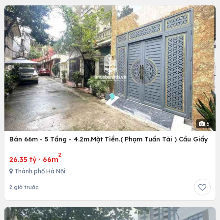
5
Bán 66m - 5 Tầng - 4.2m.Mặt Tiền.( Phạm Tuấn Tài ) Cầu Giấy
2
26.35 tỷ
·
66m
Thành phố Hà Nội
2 giờ trước