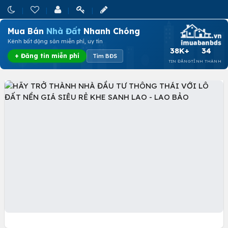
Mua Bán
Nhà Đất
Nhanh Chóng
Kênh bất động sản miễn phí, uy tín
38K+
34
+ Đăng tin miễn phí
Tìm BĐS
TIN ĐĂNG
TỈNH THÀNH