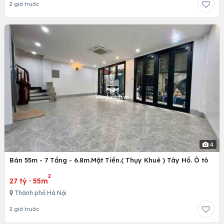
2 giờ trước
4
Bán 55m - 7 Tầng - 6.8m.Mặt Tiền.( Thụy Khuê ) Tây Hồ. Ô tô
2
27 tỷ
·
55m
Thành phố Hà Nội
2 giờ trước