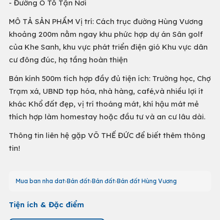
- Đường Ô Tô Tận Nơi
MÔ TẢ SẢN PHẨM Vị trí: Cách trục đường Hùng Vương
khoảng 200m nằm ngay khu phức hợp dự án Sân golf
của Khe Sanh, khu vực phát triển điện gió Khu vực dân
cư đông đúc, hạ tầng hoàn thiện
Bán kính 500m tích hợp đầy đủ tiện ích: Trường học, Chợ
Trạm xá, UBND tạp hóa, nhà hàng, café,và nhiều lợi ít
khác Khổ đất đẹp, vị trí thoáng mát, khí hậu mát mẻ
thích hợp làm homestay hoặc đầu tư và an cư lâu dài.
Thông tin liên hệ gặp VÕ THẾ ĐỨC để biết thêm thông
tin!
Mua ban nha dat
Bán đất
Bán đất
Bán đất Hùng Vương
Tiện ích & Đặc điểm