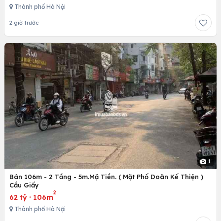
Thành phố Hà Nội
2 giờ trước
1
Bán 106m - 2 Tầng - 5m.Mặ Tiền. ( Mặt Phố Doãn Kế Thiện )
Cầu Giấy
2
62 tỷ
·
106m
Thành phố Hà Nội