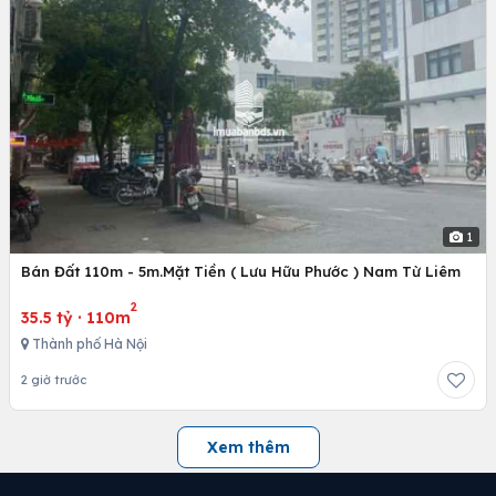
1
Bán Đất 110m - 5m.Mặt Tiền ( Lưu Hữu Phước ) Nam Từ Liêm
2
35.5 tỷ
·
110m
Thành phố Hà Nội
2 giờ trước
Xem thêm