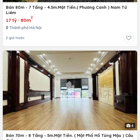
Bán 80m - 7 Tầng - 4.5m.Mặt Tiền.( Phương Canh ) Nam Từ
Liêm
2
17 tỷ
·
80m
Thành phố Hà Nội
2 giờ trước
4
Bán 70m - 8 Tầng - 5m.Mặt Tiền. ( Mặt Phố Hồ Tùng Mậu ) Cầu