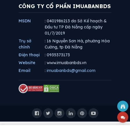
CÔNG TY CỔ PHẦN IMUABANBDS
MSDN
: 0401986213 do Sở Kế hoạch &
Đầu tư TP Đà Nẵng cấp ngày
01/7/2019
Trụ sở
: 16 Nguyễn Sơn Hà, phường Hòa
chính
Cường, tp Đà Nẵng
Điện thoại
: 0935373173
Website
: www.imuabanbds.vn
Email
:
imuabanbds@gmail.com