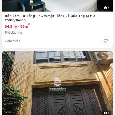
4
Bán 85m - 8 Tầng - 4.2m.mặt Tiền.( Lê Đức Thọ ).THU
250tr/tháng
2
34.5 tỷ
·
85m
lê đức thọ
2 giờ trước
4