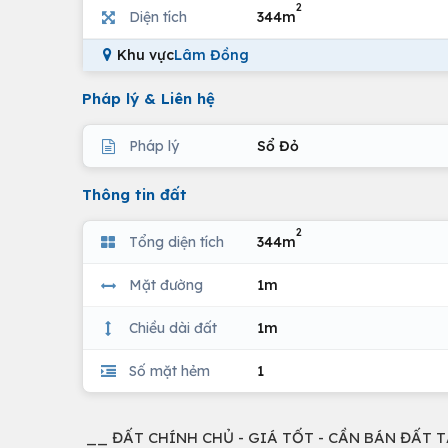
2
Diện tích
344m
Khu vực
Lâm Đồng
Pháp lý & Liên hệ
Pháp lý
Sổ Đỏ
Thông tin đất
2
Tổng diện tích
344m
Mặt đường
1m
Chiều dài đất
1m
Số mặt hẻm
1
__ ĐẤT CHÍNH CHỦ - GIÁ TỐT - CẦN BÁN ĐẤT TẠI