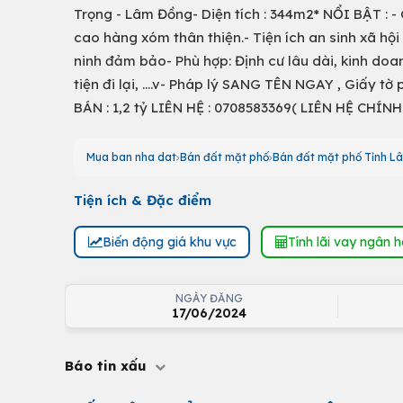
Trọng - Lâm Đồng- Diện tích : 344m2* NỔI BẬT : -
cao hàng xóm thân thiện.- Tiện ích an sinh xã hội
ninh đảm bảo- Phù hợp: Định cư lâu dài, kinh d
tiện đi lại, ….v- Pháp lý SANG TÊN NGAY , Giấy t
BÁN : 1,2 tỷ LIÊN HỆ : 0708583369( LIÊN HỆ CHÍNH
Mua ban nha dat
Bán đất mặt phố
Bán đất mặt phố Tỉnh L
Tiện ích & Đặc điểm
Biến động giá khu vực
Tính lãi vay ngân 
NGÀY ĐĂNG
17/06/2024
Báo tin xấu