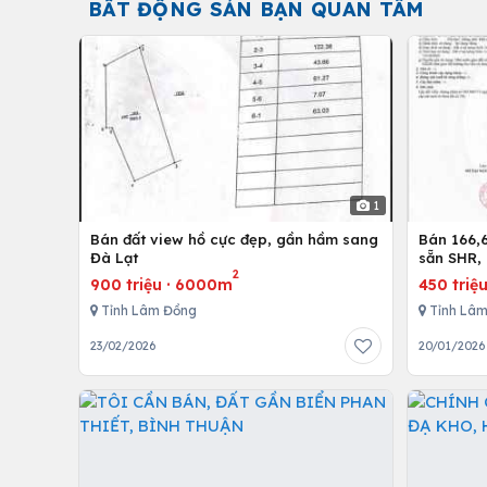
BẤT ĐỘNG SẢN BẠN QUAN TÂM
1
Bán đất view hồ cực đẹp, gần hầm sang
Bán 166,
Đà Lạt
sẵn SHR, 
2
Lh:09837
900 triệu
·
6000m
450 triệ
Tỉnh Lâm Đồng
Tỉnh Lâ
23/02/2026
20/01/2026