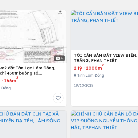
TÔI CẦN BÁN ĐẤT VIEW BIỂN,
4
TRẮNG, PHAN THIẾT
2
2 tỷ
·
2000m
6m2 đất Tân Lạc Lâm Đồng,
chỉ 450tr buông sổ.
Tỉnh Lâm Đồng
2
62203
u
·
166m
18/10/2025
m Đồng