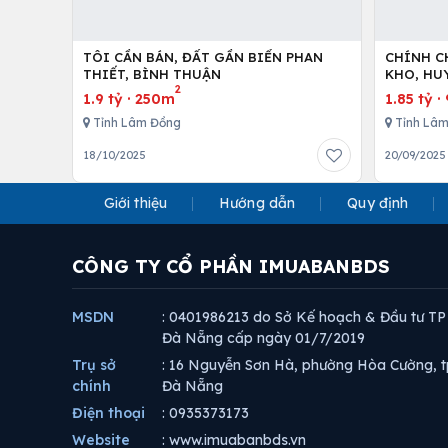
TÔI CẦN BÁN, ĐẤT GẦN BIỂN PHAN
CHÍNH C
THIẾT, BÌNH THUẬN
2
1.9 tỷ
·
250m
1.85 tỷ
·
Tỉnh Lâm Đồng
Tỉnh Lâ
18/10/2025
20/09/2025
Giới thiệu
Hướng dẫn
Quy định
CÔNG TY CỔ PHẦN IMUABANBDS
MSDN
: 0401986213 do Sở Kế hoạch & Đầu tư TP
Đà Nẵng cấp ngày 01/7/2019
Trụ sở
: 16 Nguyễn Sơn Hà, phường Hòa Cường, t
chính
Đà Nẵng
Điện thoại
: 0935373173
Website
: www.imuabanbds.vn