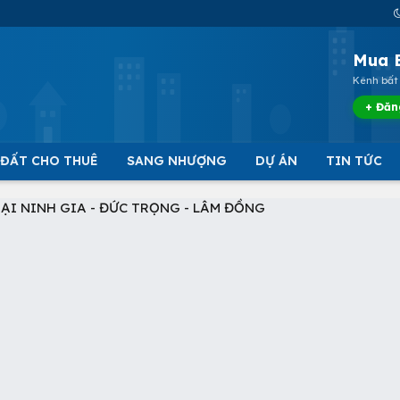
Mua 
Kênh bất 
+ Đăn
 ĐẤT CHO THUÊ
SANG NHƯỢNG
DỰ ÁN
TIN TỨC