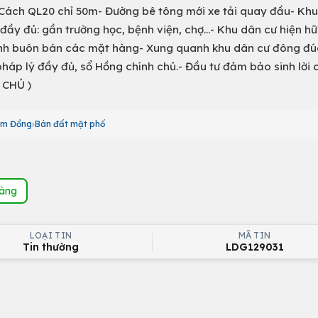
 Cách QL20 chỉ 50m- Đường bê tông mới xe tải quay đầu- Khu 
 đầy đủ: gần trường học, bệnh viện, chợ…- Khu dân cư hiện hữ
oanh buôn bán các mặt hàng- Xung quanh khu dân cư đông đú
ờ pháp lý đầy đủ, sổ Hồng chính chủ.- Đầu tư đảm bảo sinh lờ
 CHỦ )
âm Đồng
Bán đất mặt phố
hàng
LOẠI TIN
MÃ TIN
Tin thường
LDG129031