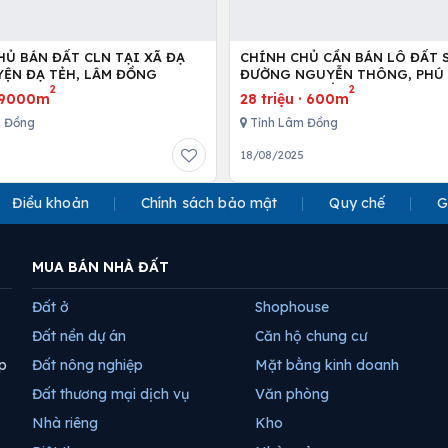
HỦ BÁN ĐẤT CLN TẠI XÃ ĐẠ
CHÍNH CHỦ CẦN BÁN LÔ ĐẤT S
KHO, HUYỆN ĐẠ TẺH, LÂM ĐỒNG
ĐƯỜNG NGUYỄN THÔNG, PHÚ 
2
2
TP.PHAN THIẾT
9000m
28 triệu
·
600m
m Đồng
Tỉnh Lâm Đồng
18/08/2025
Điều khoản
Chính sách bảo mật
Quy chế
G
MUA BÁN NHÀ ĐẤT
Đất ở
Shophouse
Đất nền dự án
Căn hộ chung cư
p
Đất nông nghiệp
Mặt bằng kinh doanh
Đất thương mại dịch vụ
Văn phòng
Nhà riêng
Kho