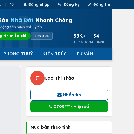
Đăng nhập
Đăng ký
Đăng tin
Bán
Nhà Đất
Nhanh Chóng
động sản miễn phí, uy tín
38K+
34
g tin miễn phí
Tìm BĐS
TIN ĐĂNG
TỈNH THÀNH
PHONG THUỶ
KIẾN TRÚC
TƯ VẤN
C
Cao Thị Thảo
Nhắn tin
0708*** · Hiện số
Mua bán theo tỉnh