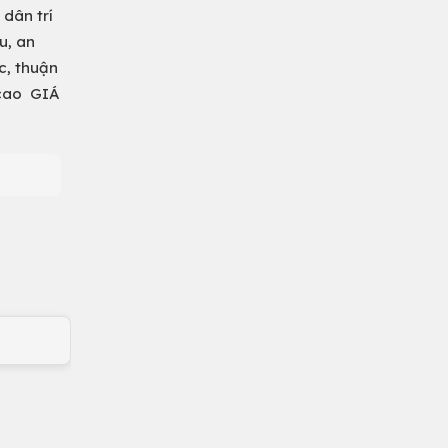
dân trí
u, an
c, thuận
i cao GIÁ