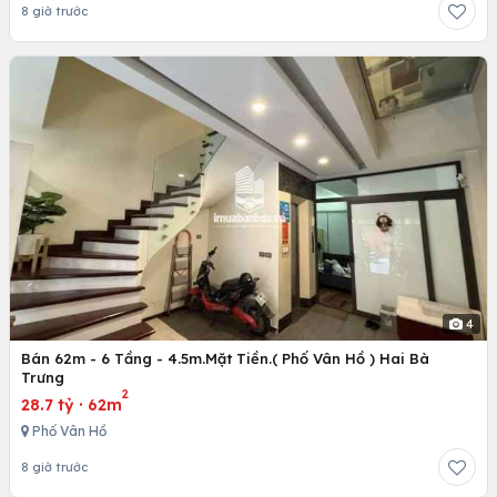
8 giờ trước
4
Bán 62m - 6 Tầng - 4.5m.Mặt Tiền.( Phố Vân Hồ ) Hai Bà
Trưng
2
28.7 tỷ
·
62m
Phố Vân Hồ
8 giờ trước