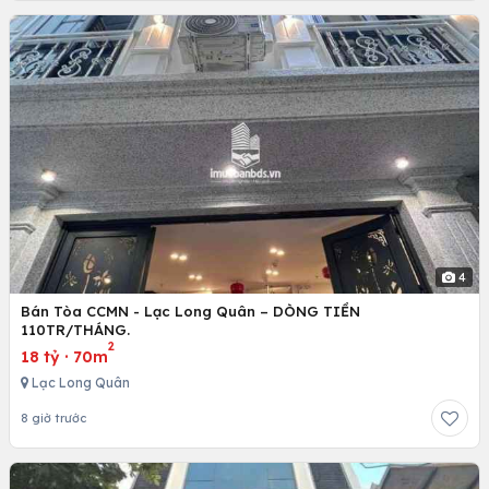
4
Bán Tòa CCMN - Lạc Long Quân – DÒNG TIỀN
110TR/THÁNG.
2
18 tỷ
·
70m
Lạc Long Quân
8 giờ trước