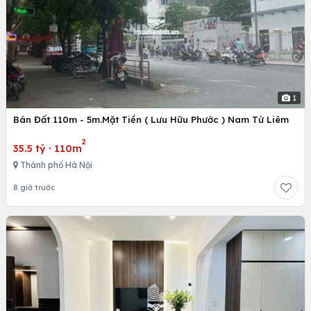
1
Bán Đất 110m - 5m.Mặt Tiền ( Lưu Hữu Phước ) Nam Từ Liêm
2
35.5 tỷ
·
110m
Thành phố Hà Nội
8 giờ trước