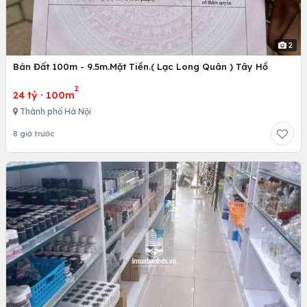
2
Bán Đất 100m - 9.5m.Mặt Tiền.( Lạc Long Quân ) Tây Hồ
2
24 tỷ
·
100m
Thành phố Hà Nội
8 giờ trước