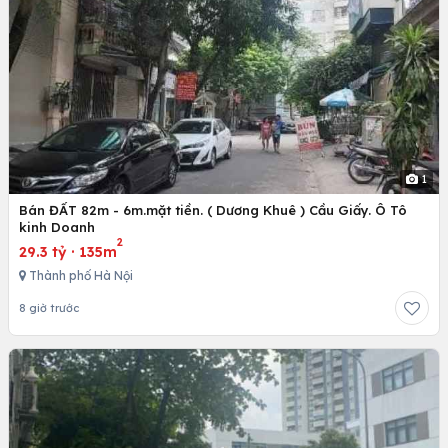
1
Bán ĐẤT 82m - 6m.mặt tiền. ( Dương Khuê ) Cầu Giấy. Ô Tô
kinh Doanh
2
29.3 tỷ
·
135m
Thành phố Hà Nội
8 giờ trước