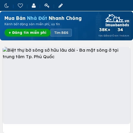
Mua Bán
Nhà Đất
Nhanh Chóng
Kênh bất động sản miễn phí, uy tín
38K+
34
+ Đăng tin miễn phí
Tìm BĐS
TIN ĐĂNG
TỈNH THÀNH