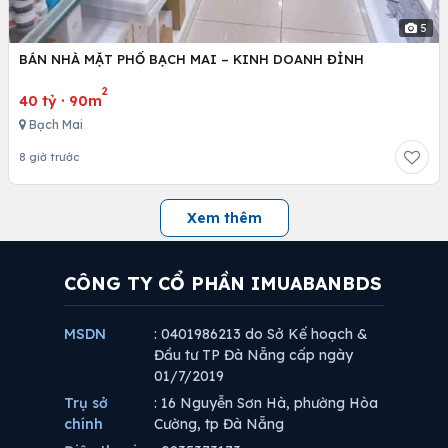
5
BÁN NHÀ MẶT PHỐ BẠCH MAI – KINH DOANH ĐỈNH
2
40 tỷ
·
90m
Bạch Mai
8 giờ trước
Xem thêm
CÔNG TY CỔ PHẦN IMUABANBDS
MSDN
: 0401986213 do Sở Kế hoạch &
Đầu tư TP Đà Nẵng cấp ngày
01/7/2019
Trụ sở
: 16 Nguyễn Sơn Hà, phường Hòa
chính
Cường, tp Đà Nẵng