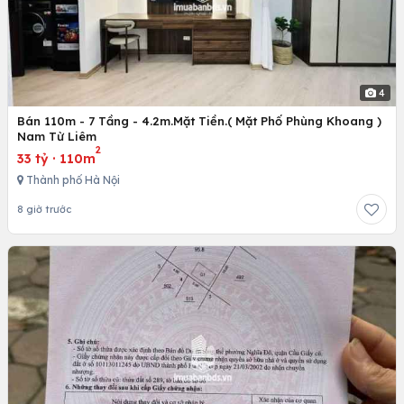
4
Bán 110m - 7 Tầng - 4.2m.Mặt Tiền.( Mặt Phố Phùng Khoang )
Nam Từ Liêm
2
33 tỷ
·
110m
Thành phố Hà Nội
8 giờ trước