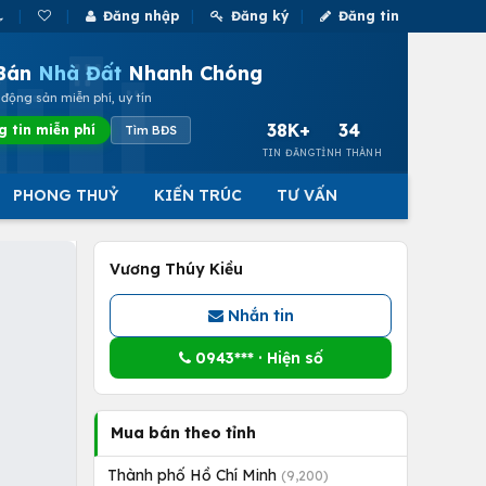
Đăng nhập
Đăng ký
Đăng tin
Bán
Nhà Đất
Nhanh Chóng
động sản miễn phí, uy tín
38K+
34
g tin miễn phí
Tìm BĐS
TIN ĐĂNG
TỈNH THÀNH
PHONG THUỶ
KIẾN TRÚC
TƯ VẤN
Vương Thúy Kiều
Nhắn tin
0943*** · Hiện số
Mua bán theo tỉnh
Thành phố Hồ Chí Minh
(9,200)