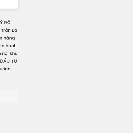
LÝ RÕ
 trấn La
ềm năng
tâm hành
 nội khu
– ĐẦU TƯ
lượng