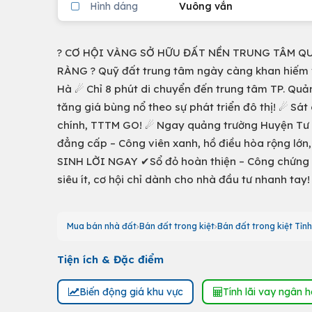
Hình dáng
Vuông vắn
? CƠ HỘI VÀNG SỞ HỮU ĐẤT NỀN TRUNG TÂM QUẢ
RÀNG ? Quỹ đất trung tâm ngày càng khan hiếm và 
Hà ☄ Chỉ 8 phút di chuyển đến trung tâm TP. Quả
tăng giá bùng nổ theo sự phát triển đô thị! ☄ Sá
chính, TTTM GO! ☄ Ngay quảng trường Huyện Tư Ngh
đẳng cấp – Công viên xanh, hồ điều hòa rộng lớn
SINH LỜI NGAY ✔Sổ đỏ hoàn thiện – Công chứng 
siêu ít, cơ hội chỉ dành cho nhà đầu tư nhanh tay!
Mua bán nhà đất
Bán đất trong kiệt
Bán đất trong kiệt Tỉn
Tiện ích & Đặc điểm
Biến động giá khu vực
Tính lãi vay ngân 