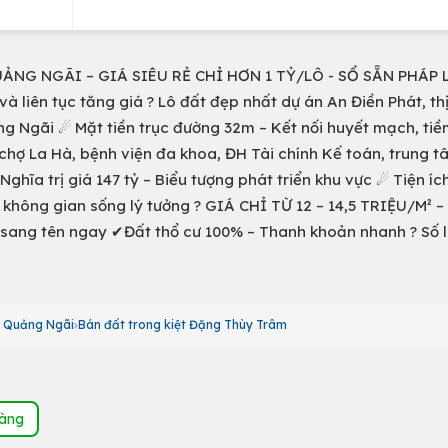
NG NGÃI – GIÁ SIÊU RẺ CHỈ HƠN 1 TỶ/LÔ - SỔ SẴN PHÁP 
liên tục tăng giá ? Lô đất đẹp nhất dự án An Điền Phát, thị
ng Ngãi ☄ Mặt tiền trục đường 32m – Kết nối huyết mạch, ti
t chợ La Hà, bệnh viện đa khoa, ĐH Tài chính Kế toán, trung 
ĩa trị giá 147 tỷ – Biểu tượng phát triển khu vực ☄ Tiện ích
, không gian sống lý tưởng ? GIÁ CHỈ TỪ 12 – 14,5 TRIỆU/M² 
sang tên ngay ✔Đất thổ cư 100% – Thanh khoản nhanh ? Số 
h Quảng Ngãi
Bán đất trong kiệt Đặng Thùy Trâm
hàng