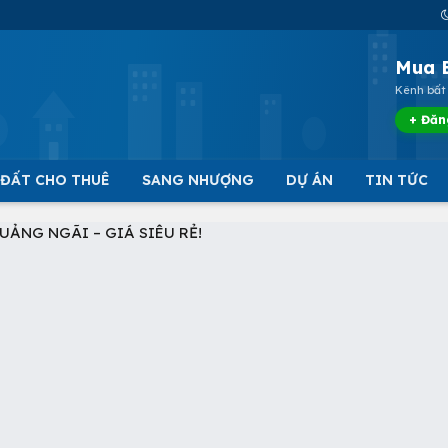
Mua 
Kênh bất 
+ Đăn
 ĐẤT CHO THUÊ
SANG NHƯỢNG
DỰ ÁN
TIN TỨC