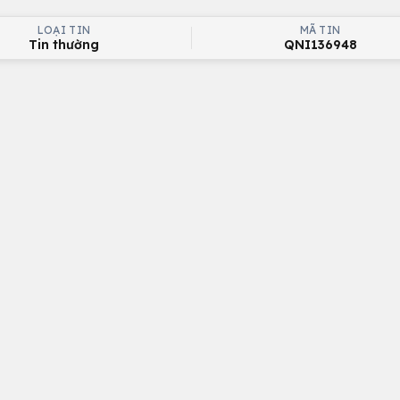
LOẠI TIN
MÃ TIN
Tin thường
QNI136948