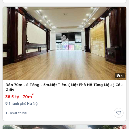
4
Bán 70m - 8 Tầng - 5m.Mặt Tiền. ( Mặt Phố Hồ Tùng Mậu ) Cầu
Giấy
2
38.5 tỷ
·
70m
Thành phố Hà Nội
11 phút trước