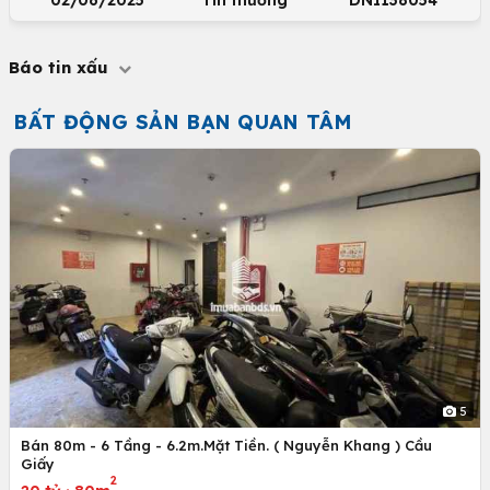
02/06/2025
Tin thường
DNI138054
Báo tin xấu
BẤT ĐỘNG SẢN BẠN QUAN TÂM
5
Bán 80m - 6 Tầng - 6.2m.Mặt Tiền. ( Nguyễn Khang ) Cầu
Giấy
2