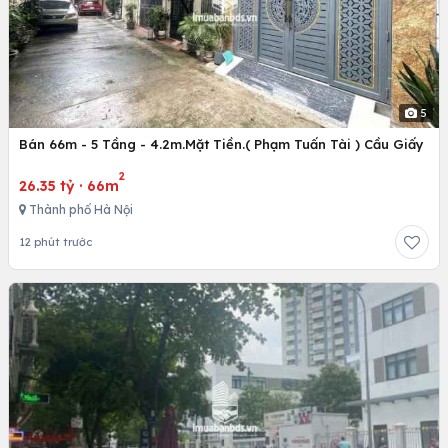
5
Bán 66m - 5 Tầng - 4.2m.Mặt Tiền.( Phạm Tuấn Tài ) Cầu Giấy
2
26.35 tỷ
·
66m
Thành phố Hà Nội
12 phút trước