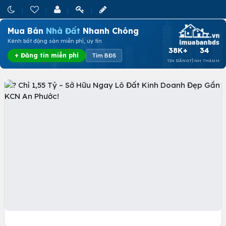
Mua Bán
Nhà Đất
Nhanh Chóng
Kênh bất động sản miễn phí, uy tín
38K+
34
+ Đăng tin miễn phí
Tìm BĐS
TIN ĐĂNG
TỈNH THÀNH