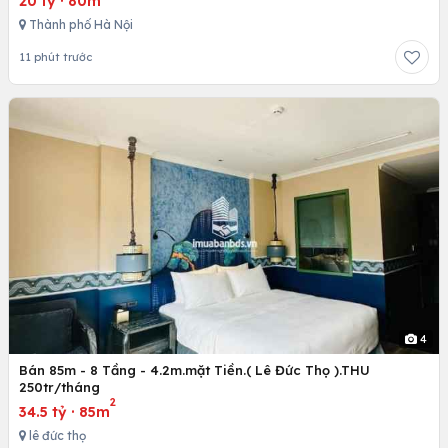
20 tỷ
·
80m
Thành phố Hà Nội
11 phút trước
4
Bán 85m - 8 Tầng - 4.2m.mặt Tiền.( Lê Đức Thọ ).THU
250tr/tháng
2
34.5 tỷ
·
85m
lê đức thọ