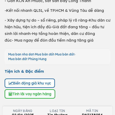
- Gần KCN An Phước, sát sân bay Long Thành
-Kết nối nhanh QL51, về TP.HCM & Vũng Tàu dễ dàng
- Xây dựng tự do – sổ riêng, pháp lý rõ ràng-Khu dân cư
hiện hữu, tiện ích đầy đủ-Giá đất đang tăng – đầu tư
sinh lời nhanh-Hạ tầng hoàn thiện, dân cư đông
đúc- Mua ngay để đón đầu tiềm năng tăng giá
Mua ban nha dat
Mua bán đất
Mua bán đất
Mua bán đất Phùng Hưng
Tiện ích & Đặc điểm
Biến động giá khu vực
Tính lãi vay ngân hàng
NGÀY ĐĂNG
LOẠI TIN
MÃ TIN