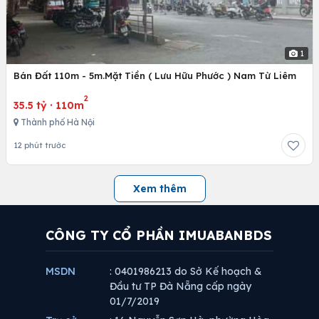
1
Bán Đất 110m - 5m.Mặt Tiền ( Lưu Hữu Phước ) Nam Từ Liêm
2
35.5 tỷ
·
110m
Thành phố Hà Nội
12 phút trước
Xem thêm
CÔNG TY CỔ PHẦN IMUABANBDS
MSDN
: 0401986213 do Sở Kế hoạch &
Đầu tư TP Đà Nẵng cấp ngày
01/7/2019