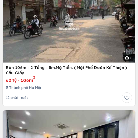
1
Bán 106m - 2 Tầng - 5m.Mặ Tiền. ( Mặt Phố Doãn Kế Thiện )
Cầu Giấy
2
62 tỷ
·
106m
Thành phố Hà Nội
12 phút trước