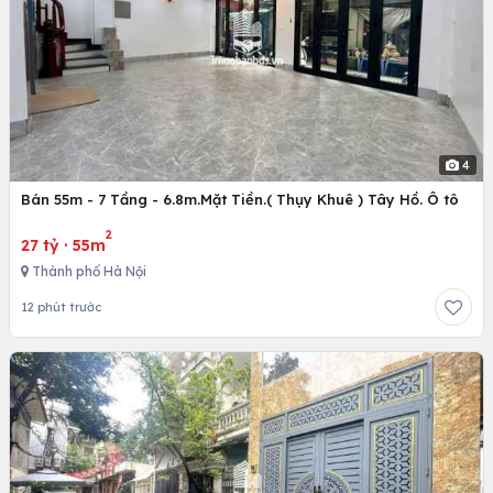
4
Bán 55m - 7 Tầng - 6.8m.Mặt Tiền.( Thụy Khuê ) Tây Hồ. Ô tô
2
27 tỷ
·
55m
Thành phố Hà Nội
12 phút trước