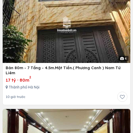
4
Bán 80m - 7 Tầng - 4.5m.Mặt Tiền.( Phương Canh ) Nam Từ
Liêm
2
17 tỷ
·
80m
Thành phố Hà Nội
10 giờ trước