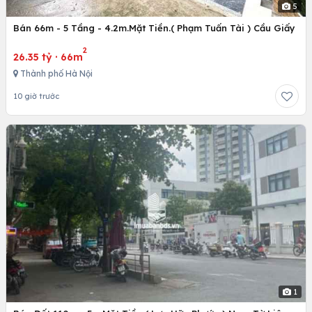
5
Bán 66m - 5 Tầng - 4.2m.Mặt Tiền.( Phạm Tuấn Tài ) Cầu Giấy
2
26.35 tỷ
·
66m
Thành phố Hà Nội
10 giờ trước
1