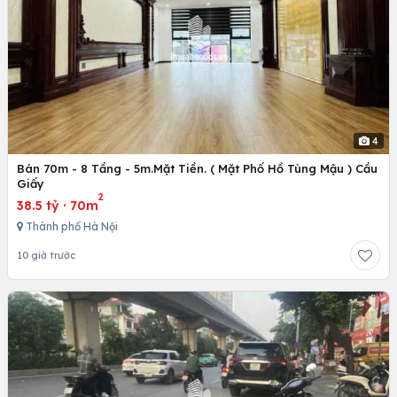
4
Bán 70m - 8 Tầng - 5m.Mặt Tiền. ( Mặt Phố Hồ Tùng Mậu ) Cầu
Giấy
2
38.5 tỷ
·
70m
Thành phố Hà Nội
10 giờ trước