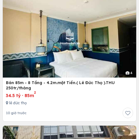
4
Bán 85m - 8 Tầng - 4.2m.mặt Tiền.( Lê Đức Thọ ).THU
250tr/tháng
2
34.5 tỷ
·
85m
lê đức thọ
10 giờ trước