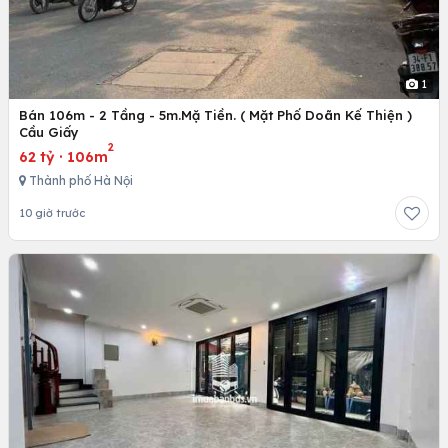
1
Bán 106m - 2 Tầng - 5m.Mặ Tiền. ( Mặt Phố Doãn Kế Thiện )
Cầu Giấy
2
62 tỷ
·
106m
Thành phố Hà Nội
10 giờ trước