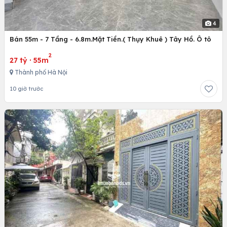
4
Bán 55m - 7 Tầng - 6.8m.Mặt Tiền.( Thụy Khuê ) Tây Hồ. Ô tô
2
27 tỷ
·
55m
Thành phố Hà Nội
10 giờ trước