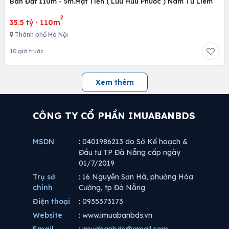
Bán Đất 110m - 5m.Mặt Tiền ( Lưu Hữu Phước ) Nam Từ Liêm
2
35.5 tỷ
·
110m
Thành phố Hà Nội
10 giờ trước
Xem thêm
CÔNG TY CỔ PHẦN IMUABANBDS
MSDN
: 0401986213 do Sở Kế hoạch &
Đầu tư TP Đà Nẵng cấp ngày
01/7/2019
Trụ sở
: 16 Nguyễn Sơn Hà, phường Hòa
chính
Cường, tp Đà Nẵng
Điện thoại
: 0935373173
Website
: www.imuabanbds.vn
Email
:
imuabanbds@gmail.com