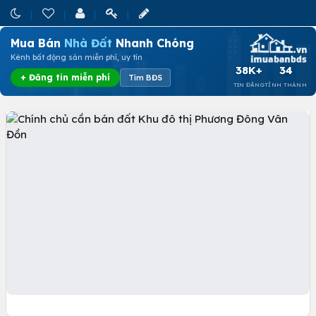
Mua Bán
Nhà Đất
Nhanh Chóng
Kênh bất động sản miễn phí, uy tín
38K+
34
+ Đăng tin miễn phí
Tìm BĐS
TIN ĐĂNG
TỈNH THÀNH