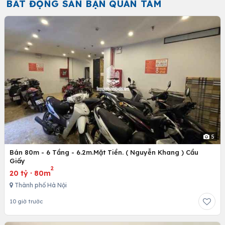
BẤT ĐỘNG SẢN BẠN QUAN TÂM
5
Bán 80m - 6 Tầng - 6.2m.Mặt Tiền. ( Nguyễn Khang ) Cầu
Giấy
2
20 tỷ
·
80m
Thành phố Hà Nội
10 giờ trước