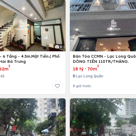
4
 6 Tầng - 4.5m.Mặt Tiền.( Phố
Bán Tòa CCMN - Lạc Long Quâ
 Hai Bà Trưng
DÒNG TIỀN 110TR/THÁNG.
2
2
62m
18 tỷ
·
70m
Hồ
Lạc Long Quân
8 giờ trước