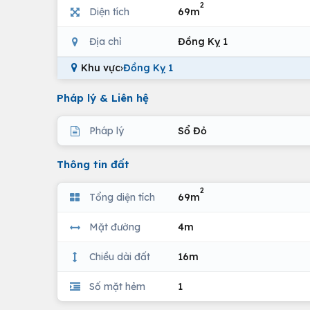
2
Diện tích
69m
Địa chỉ
Đồng Kỵ 1
Khu vực
›
Đồng Kỵ 1
Pháp lý & Liên hệ
Pháp lý
Sổ Đỏ
Thông tin đất
2
Tổng diện tích
69m
Mặt đường
4m
Chiều dài đất
16m
Số mặt hẻm
1