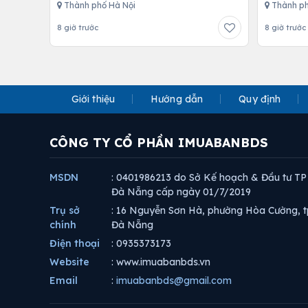
Thành phố Hà Nội
Thành ph
8 giờ trước
8 giờ trước
Giới thiệu
Hướng dẫn
Quy định
CÔNG TY CỔ PHẦN IMUABANBDS
MSDN
: 0401986213 do Sở Kế hoạch & Đầu tư TP
Đà Nẵng cấp ngày 01/7/2019
Trụ sở
: 16 Nguyễn Sơn Hà, phường Hòa Cường, t
chính
Đà Nẵng
Điện thoại
: 0935373173
Website
: www.imuabanbds.vn
Email
:
imuabanbds@gmail.com