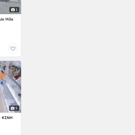
1
Lưu Hữu
5
– KINH