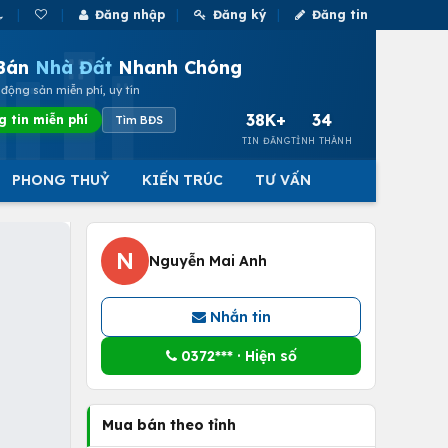
Đăng nhập
Đăng ký
Đăng tin
Bán
Nhà Đất
Nhanh Chóng
động sản miễn phí, uy tín
38K+
34
g tin miễn phí
Tìm BĐS
TIN ĐĂNG
TỈNH THÀNH
PHONG THUỶ
KIẾN TRÚC
TƯ VẤN
N
Nguyễn Mai Anh
Nhắn tin
0372*** · Hiện số
Mua bán theo tỉnh