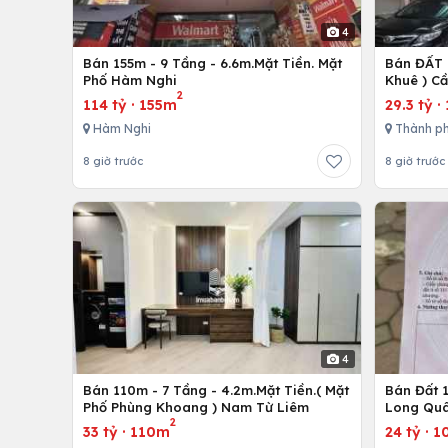
4
Bán 155m - 9 Tầng - 6.6m.Mặt Tiền. Mặt
Bán ĐẤT 
Phố Hàm Nghi
Khuê ) C
2
114 tỷ
·
155m
29.3 tỷ
·
Hàm Nghi
Thành ph
8 giờ trước
8 giờ trước
4
Bán 110m - 7 Tầng - 4.2m.Mặt Tiền.( Mặt
Bán Đất 1
Phố Phùng Khoang ) Nam Từ Liêm
Long Quâ
2
33 tỷ
·
110m
24 tỷ
·
1