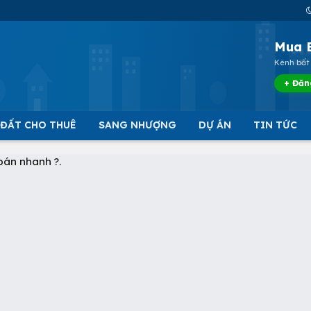
Mua 
Kênh bất 
+ Đăn
 ĐẤT CHO THUÊ
SANG NHƯỢNG
DỰ ÁN
TIN TỨC