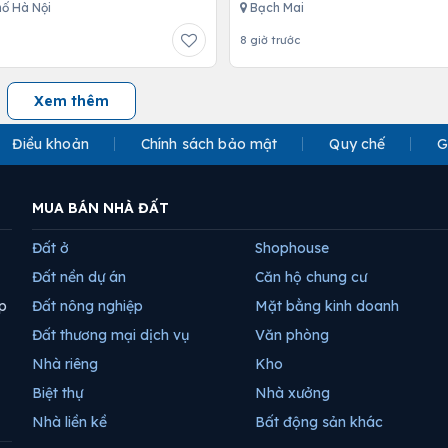
ố Hà Nội
Bạch Mai
8 giờ trước
Xem thêm
Điều khoản
Chính sách bảo mật
Quy chế
G
MUA BÁN NHÀ ĐẤT
Đất ở
Shophouse
Đất nền dự án
Căn hộ chung cư
p
Đất nông nghiệp
Mặt bằng kinh doanh
Đất thương mại dịch vụ
Văn phòng
Nhà riêng
Kho
Biệt thự
Nhà xưởng
Nhà liền kề
Bất động sản khác