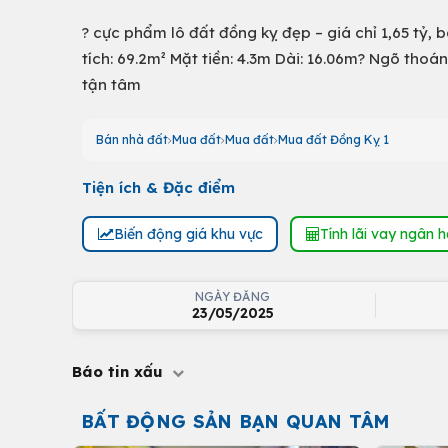
? cực phẩm lô đất đồng kỵ đẹp – giá chỉ 1,65 tỷ, 
tích: 69.2m² Mặt tiền: 4.3m Dài: 16.06m? Ngõ thoán
tận tâm
Bán nhà đất
Mua đất
Mua đất
Mua đất Đồng Kỵ 1
Tiện ích & Đặc điểm
Biến động giá khu vực
Tính lãi vay ngân 
NGÀY ĐĂNG
23/05/2025
Báo tin xấu
BẤT ĐỘNG SẢN BẠN QUAN TÂM