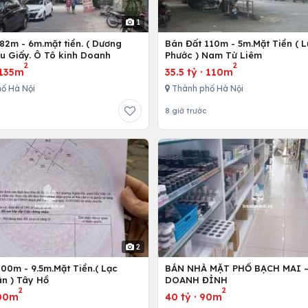
1
82m - 6m.mặt tiền. ( Dương
Bán Đất 110m - 5m.Mặt Tiền ( 
ầu Giấy. Ô Tô kinh Doanh
Phước ) Nam Từ Liêm
2
2
135m
35.5 tỷ
·
110m
ố Hà Nội
Thành phố Hà Nội
8 giờ trước
2
00m - 9.5m.Mặt Tiền.( Lạc
BÁN NHÀ MẶT PHỐ BẠCH MAI 
n ) Tây Hồ
DOANH ĐỈNH
2
2
00m
40 tỷ
·
90m