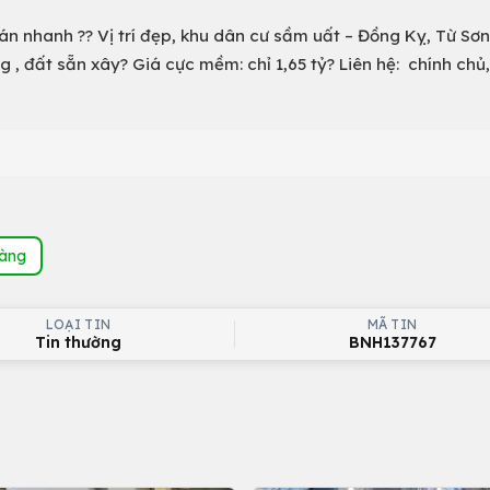
bán nhanh ?? Vị trí đẹp, khu dân cư sầm uất – Đồng Kỵ, Từ Sơn
g , đất sẵn xây? Giá cực mềm: chỉ 1,65 tỷ? Liên hệ: chính chủ,
hàng
LOẠI TIN
MÃ TIN
Tin thường
BNH137767