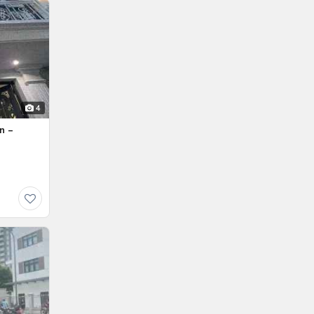
4
n –