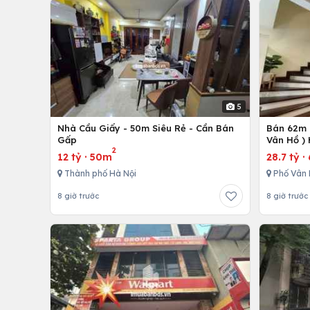
5
Nhà Cầu Giấy - 50m Siêu Rẻ - Cần Bán
Bán 62m -
Gấp
Vân Hồ )
2
12 tỷ
·
50m
28.7 tỷ
·
Thành phố Hà Nội
Phố Vân 
8 giờ trước
8 giờ trước