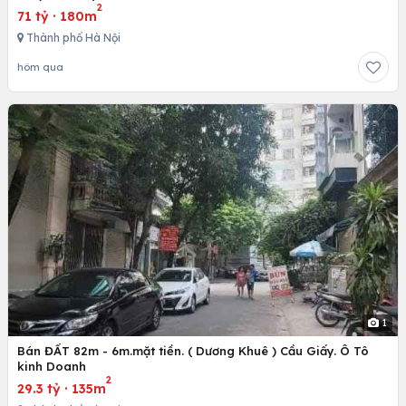
2
71 tỷ
·
180m
Thành phố Hà Nội
hôm qua
1
Bán ĐẤT 82m - 6m.mặt tiền. ( Dương Khuê ) Cầu Giấy. Ô Tô
kinh Doanh
2
29.3 tỷ
·
135m