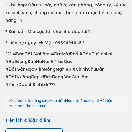
?️ Phù hợp: Đầu tư, xây nhà ở, văn phòng, công ty, ký túc
xá sinh viên, chung cư mini, buôn bán mọi thể loại mặt
hàng... ?️
? Sẵn sổ – Giá cực tốt cho nhà đầu tư! ?
? Liên hệ ngay: Mr. Vỹ - 0989894845 ?
??? #BánĐấtGiaLâm #ĐấtMặtPhố #ĐầuTưSinhLời
#BấtĐộngSảnHàNội #TrâuQuỳ
#ĐấtGầnHọcViệnNôngNghiệp #ChínhChủBán
#ĐấtVuôngĐẹp #BấtĐộngSảnGiaLâm
#KinhDoanhSinhLời ???
Mua bán bất động sản
Mua đất
Mua đất Thành phố Hà Nội
Mua đất Thành Trung
Tiện ích & Đặc điểm