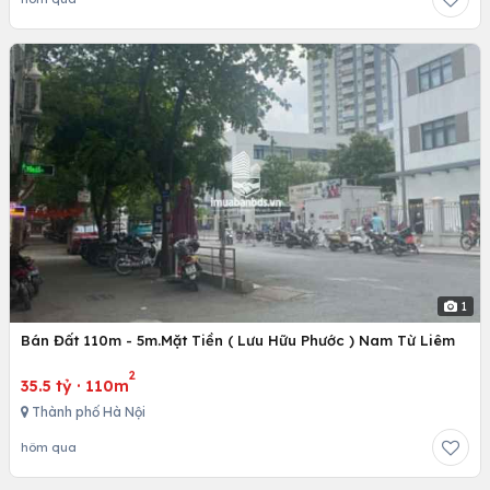
1
Bán Đất 110m - 5m.Mặt Tiền ( Lưu Hữu Phước ) Nam Từ Liêm
2
35.5 tỷ
·
110m
Thành phố Hà Nội
hôm qua