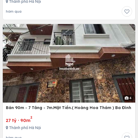
Thành phố Hà Nội
hôm qua
4
Bán 90m - 7 Tâng - 7m.Mặt Tiền.( Hoàng Hoa Thám ) Ba Đình
2
27 tỷ
·
90m
Thành phố Hà Nội
hôm qua