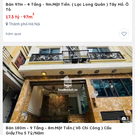
Bán 97m - 4 Tầng - 9m.Mặt Tiền. ( Lạc Long Quân ) Tây Hồ. Ô
Tô
2
17.3 tỷ
·
97m
Thành phố Hà Nội
hôm qua
5
Bán 180m - 9 Tầng - 8m.Mặt Tiền.( Võ Chí Công ) Cầu
Giấy.Thu 5 Tỷ/Năm