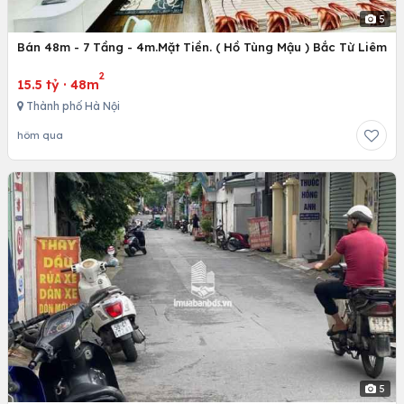
5
Bán 48m - 7 Tầng - 4m.Mặt Tiền. ( Hồ Tùng Mậu ) Bắc Từ Liêm
2
15.5 tỷ
·
48m
Thành phố Hà Nội
hôm qua
5