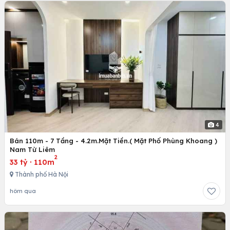
4
Bán 110m - 7 Tầng - 4.2m.Mặt Tiền.( Mặt Phố Phùng Khoang )
Nam Từ Liêm
2
33 tỷ
·
110m
Thành phố Hà Nội
hôm qua