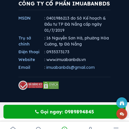
CÔNG TY CỔ PHẦN IMUABANBDS
MSDN
: 0401986213 do Sở Kế hoạch &
Đầu tư TP Đà Nẵng cấp ngày
01/7/2019
Trụ sở
: 16 Nguyễn Sơn Hà, phường Hòa
chính
Cường, tp Đà Nẵng
Điện thoại
: 0935373173
Website
: www.imuabanbds.vn
Email
:
imuabanbds@gmail.com
Gọi ngay: 0989894845