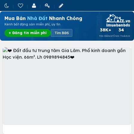
Mua Bán
Nhà Đất
Nhanh Chóng
Kênh bất động sản miễn phí, uy tín
38K+
34
+ Đăng tin miễn phí
Tìm BĐS
TIN ĐĂNG
TỈNH THÀNH