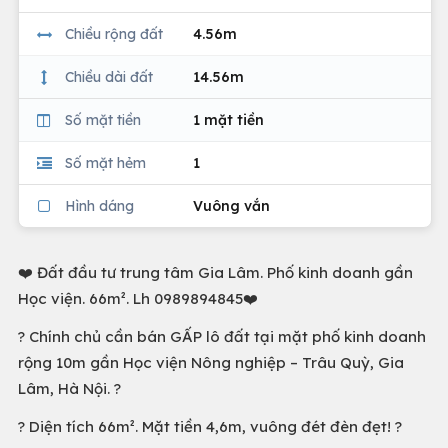
Chiều rộng đất
4.56m
Chiều dài đất
14.56m
Số mặt tiền
1 mặt tiền
Số mặt hẻm
1
Hình dáng
Vuông vắn
❤️ Đất đầu tư trung tâm Gia Lâm. Phố kinh doanh gần
Học viện. 66m². Lh 0989894845❤️
? Chính chủ cần bán GẤP lô đất tại mặt phố kinh doanh
rộng 10m gần Học viện Nông nghiệp – Trâu Quỳ, Gia
Lâm, Hà Nội. ?
? Diện tích 66m². Mặt tiền 4,6m, vuông đét đèn đẹt! ?