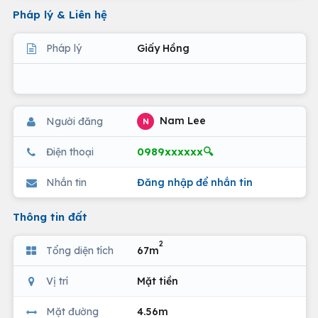
Pháp lý & Liên hệ
Pháp lý
Giấy Hồng
Nam Lee
Người đăng
N
0989xxxxxx🔍
Điện thoại
Nhắn tin
Đăng nhập để nhắn tin
Thông tin đất
2
Tổng diện tích
67m
Vị trí
Mặt tiền
Mặt đường
4.56m