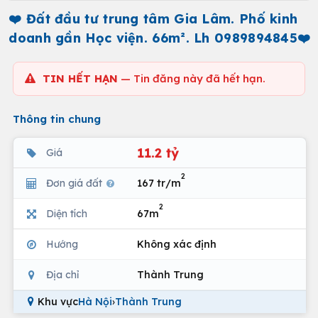
❤️ Đất đầu tư trung tâm Gia Lâm. Phố kinh
doanh gần Học viện. 66m². Lh 0989894845❤️
TIN HẾT HẠN
— Tin đăng này đã hết hạn.
Thông tin chung
11.2 tỷ
Giá
2
Đơn giá đất
167 tr/m
2
Diện tích
67m
Hướng
Không xác định
Địa chỉ
Thành Trung
Khu vực
Hà Nội
›
Thành Trung