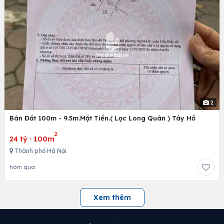
2
Bán Đất 100m - 9.5m.Mặt Tiền.( Lạc Long Quân ) Tây Hồ
2
24 tỷ
·
100m
Thành phố Hà Nội
hôm qua
Xem thêm