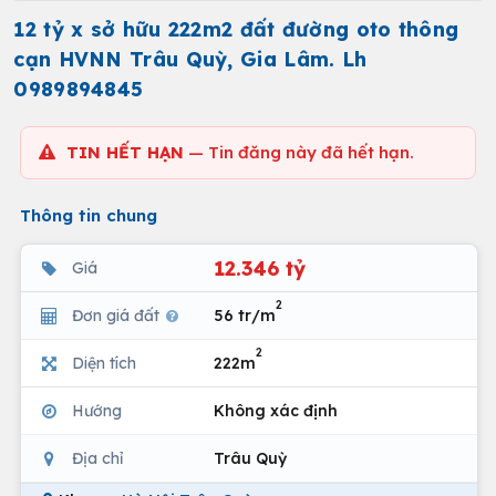
12 tỷ x sở hữu 222m2 đất đường oto thông
cạn HVNN Trâu Quỳ, Gia Lâm. Lh
0989894845
TIN HẾT HẠN
— Tin đăng này đã hết hạn.
Thông tin chung
12.346 tỷ
Giá
2
Đơn giá đất
56 tr/m
2
Diện tích
222m
Hướng
Không xác định
Địa chỉ
Trâu Quỳ