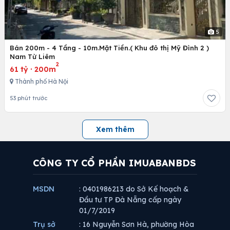
5
Bán 200m - 4 Tầng - 10m.Mặt Tiền.( Khu đô thị Mỹ Đình 2 )
Nam Từ Liêm
2
61 tỷ
·
200m
Thành phố Hà Nội
53 phút trước
Xem thêm
CÔNG TY CỔ PHẦN IMUABANBDS
MSDN
: 0401986213 do Sở Kế hoạch &
Đầu tư TP Đà Nẵng cấp ngày
01/7/2019
Trụ sở
: 16 Nguyễn Sơn Hà, phường Hòa