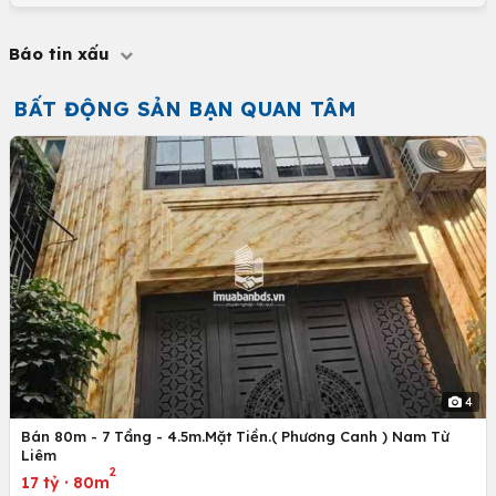
Báo tin xấu
BẤT ĐỘNG SẢN BẠN QUAN TÂM
4
Bán 80m - 7 Tầng - 4.5m.Mặt Tiền.( Phương Canh ) Nam Từ
Liêm
2
17 tỷ
·
80m