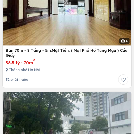
4
Bán 70m - 8 Tầng - 5m.Mặt Tiền. ( Mặt Phố Hồ Tùng Mậu ) Cầu
Giấy
2
38.5 tỷ
·
70m
Thành phố Hà Nội
52 phút trước