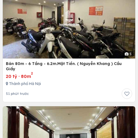
5
Bán 80m - 6 Tầng - 6.2m.Mặt Tiền. ( Nguyễn Khang ) Cầu
Giấy
2
20 tỷ
·
80m
Thành phố Hà Nội
51 phút trước