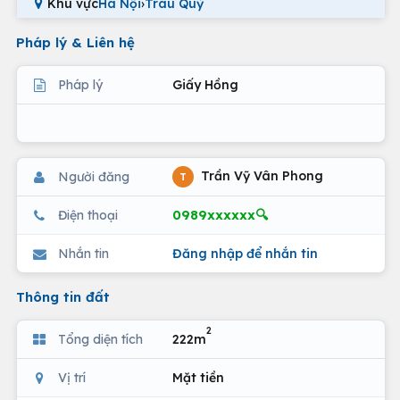
Khu vực
Hà Nội
›
Trâu Quỳ
Pháp lý & Liên hệ
Pháp lý
Giấy Hồng
Trần Vỹ Vân Phong
Người đăng
T
0989xxxxxx🔍
Điện thoại
Nhắn tin
Đăng nhập để nhắn tin
Thông tin đất
2
Tổng diện tích
222m
Vị trí
Mặt tiền