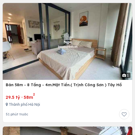
1
Bán 58m - 8 Tầng - 4m.Mặt Tiền.( Trịnh Công Sơn ) Tây Hồ
2
29.5 tỷ
·
58m
Thành phố Hà Nội
51 phút trước