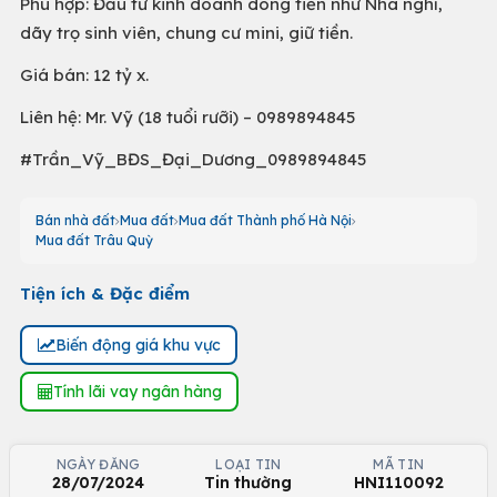
Phù hợp: Đầu tư kinh doanh dòng tiền như Nhà nghỉ,
dãy trọ sinh viên, chung cư mini, giữ tiền.
Giá bán: 12 tỷ x.
Liên hệ: Mr. Vỹ (18 tuổi rưỡi) – 0989894845
#Trần_Vỹ_BĐS_Đại_Dương_0989894845
Bán nhà đất
Mua đất
Mua đất Thành phố Hà Nội
Mua đất Trâu Quỳ
Tiện ích & Đặc điểm
Biến động giá khu vực
Tính lãi vay ngân hàng
NGÀY ĐĂNG
LOẠI TIN
MÃ TIN
28/07/2024
Tin thường
HNI110092