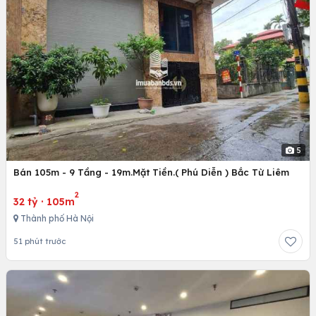
5
Bán 105m - 9 Tầng - 19m.Mặt Tiền.( Phú Diễn ) Bắc Từ Liêm
2
32 tỷ
·
105m
Thành phố Hà Nội
51 phút trước