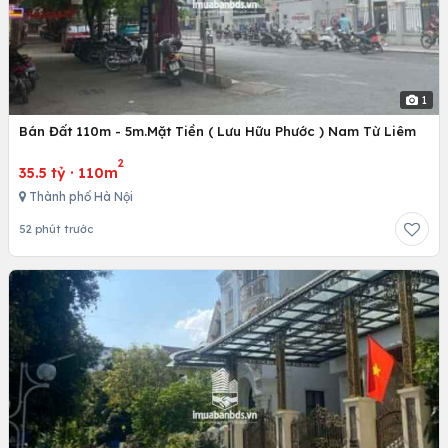
1
Bán Đất 110m - 5m.Mặt Tiền ( Lưu Hữu Phước ) Nam Từ Liêm
2
35.5 tỷ
·
110m
Thành phố Hà Nội
52 phút trước