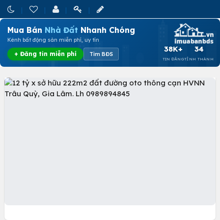
Mua Bán
Nhà Đất
Nhanh Chóng
Kênh bất động sản miễn phí, uy tín
38K+
34
+ Đăng tin miễn phí
Tìm BĐS
TIN ĐĂNG
TỈNH THÀNH