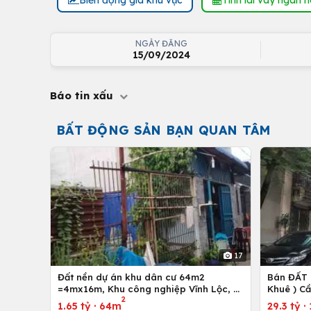
NGÀY ĐĂNG
15/09/2024
Báo tin xấu
BẤT ĐỘNG SẢN BẠN QUAN TÂM
17
Đất nền dự án khu dân cư 64m2
Bán ĐẤT 
=4mx16m, Khu công nghiệp Vĩnh Lộc, H.
Khuê ) C
2
Bình Chánh, Tp. Hồ Chí Minh
1.65 tỷ
·
64m
29.3 tỷ
·