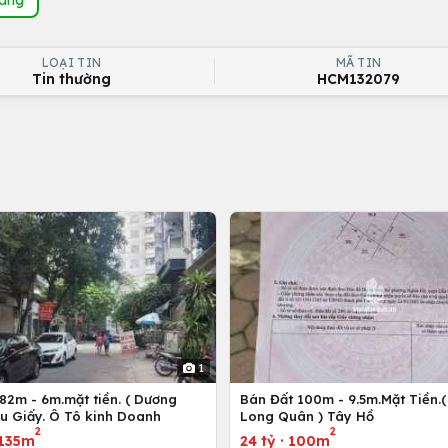
LOẠI TIN
MÃ TIN
Tin thường
HCM132079
1
82m - 6m.mặt tiền. ( Dương
Bán Đất 100m - 9.5m.Mặt Tiền.(
ầu Giấy. Ô Tô kinh Doanh
Long Quân ) Tây Hồ
2
2
135m
24 tỷ
·
100m