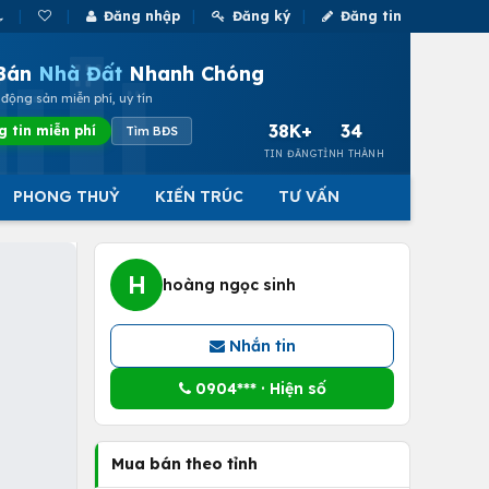
Đăng nhập
Đăng ký
Đăng tin
Bán
Nhà Đất
Nhanh Chóng
động sản miễn phí, uy tín
38K+
34
g tin miễn phí
Tìm BĐS
TIN ĐĂNG
TỈNH THÀNH
PHONG THUỶ
KIẾN TRÚC
TƯ VẤN
H
hoàng ngọc sinh
Nhắn tin
0904*** · Hiện số
Mua bán theo tỉnh