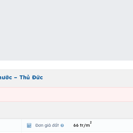
hước – Thủ Đức
2
Đơn giá đất
66 tr/m