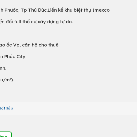
ình Phước, Tp Thủ Đức.Liền kề khu biệt thự Imexco
 đổi full thổ cư,xây dựng tự do.
cao ốc Vp, căn hộ cho thuê.
n Phúc City
nh.
ệu/m²).
ất số 3
hàng