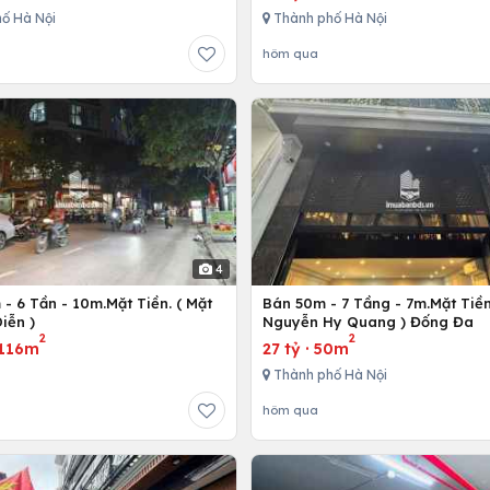
ố Hà Nội
Thành phố Hà Nội
hôm qua
4
- 6 Tần - 10m.Mặt Tiền. ( Mặt
Bán 50m - 7 Tầng - 7m.Mặt Tiền
iễn )
Nguyễn Hy Quang ) Đống Đa
2
2
116m
27 tỷ
·
50m
Thành phố Hà Nội
hôm qua