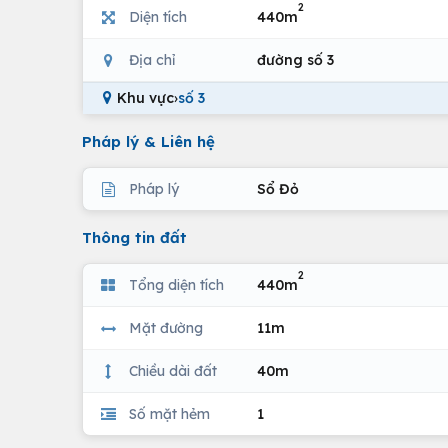
2
Diện tích
440m
Địa chỉ
đường số 3
Khu vực
›
số 3
Pháp lý & Liên hệ
Pháp lý
Sổ Đỏ
Thông tin đất
2
Tổng diện tích
440m
Mặt đường
11m
Chiều dài đất
40m
Số mặt hẻm
1