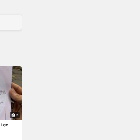
2
 Lạc