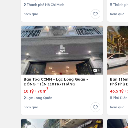
Thành phố Hồ Chí Minh
Thành ph
hôm qua
hôm qua
4
Bán Tòa CCMN - Lạc Long Quân –
Bán 116m 
DÒNG TIỀN 110TR/THÁNG.
Phố Phú D
2
18 tỷ
·
70m
43.5 tỷ
·
Lạc Long Quân
Phú Diễn
hôm qua
hôm qua