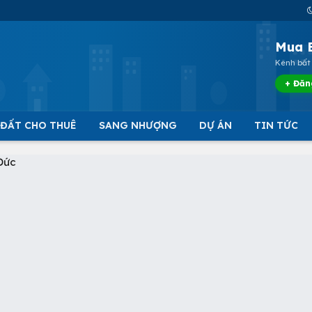
Mua 
Kênh bất 
+ Đăn
 ĐẤT CHO THUÊ
SANG NHƯỢNG
DỰ ÁN
TIN TỨC