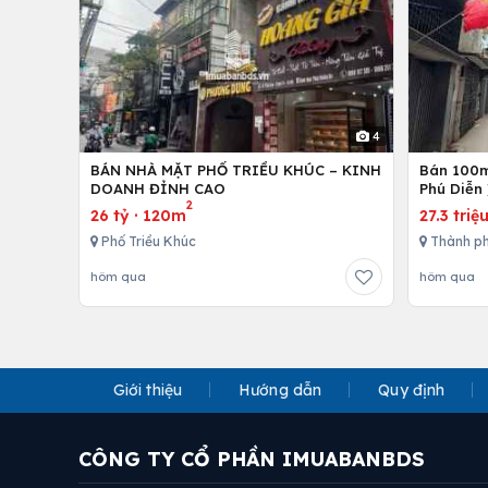
4
BÁN NHÀ MẶT PHỐ TRIỀU KHÚC – KINH
Bán 100m 
DOANH ĐỈNH CAO
Phú Diễn 
2
26 tỷ
·
120m
27.3 triệ
Phố Triều Khúc
Thành ph
hôm qua
hôm qua
Giới thiệu
Hướng dẫn
Quy định
CÔNG TY CỔ PHẦN IMUABANBDS