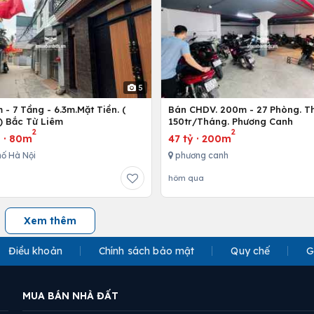
5
- 7 Tầng - 6.3m.Mặt Tiền. (
Bán CHDV. 200m - 27 Phòng. T
) Bắc Từ Liêm
150tr/Tháng. Phương Canh
2
2
u
·
80m
47 tỷ
·
200m
ố Hà Nội
phương canh
hôm qua
Xem thêm
Điều khoản
Chính sách bảo mật
Quy chế
G
MUA BÁN NHÀ ĐẤT