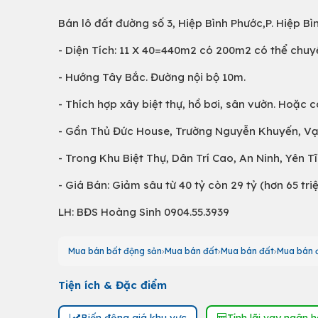
Bán lô đất đường số 3, Hiệp Bình Phước,P. Hiệp B
- Diện Tích: 11 X 40=440m2 có 200m2 có thể chuyển
- Hướng Tây Bắc. Đường nội bộ 10m.
- Thích hợp xây biệt thự, hồ bơi, sân vườn. Hoặc 
- Gần Thủ Đức House, Trường Nguyễn Khuyến, Vạ
- Trong Khu Biệt Thự, Dân Trí Cao, An Ninh, Yên Tĩ
- Giá Bán: Giảm sâu từ 40 tỷ còn 29 tỷ (hơn 65 tri
LH: BĐS Hoàng Sinh 0904.55.3939
Mua bán bất động sản
Mua bán đất
Mua bán đất
Mua bán đ
Tiện ích & Đặc điểm
Biến động giá khu vực
Tính lãi vay ngân 