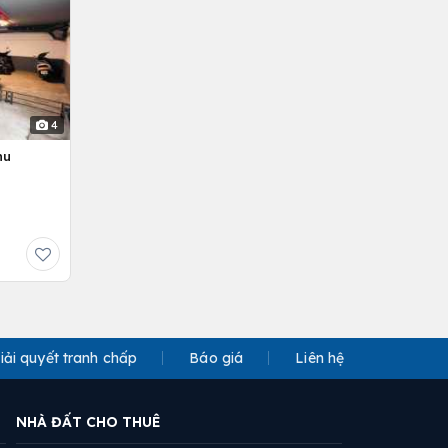
4
hu
iải quyết tranh chấp
Báo giá
Liên hệ
NHÀ ĐẤT CHO THUÊ