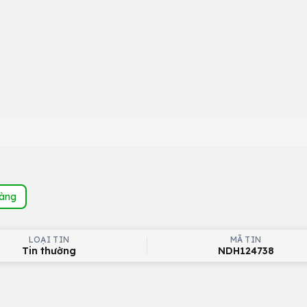
hàng
LOẠI TIN
MÃ TIN
Tin thường
NDH124738