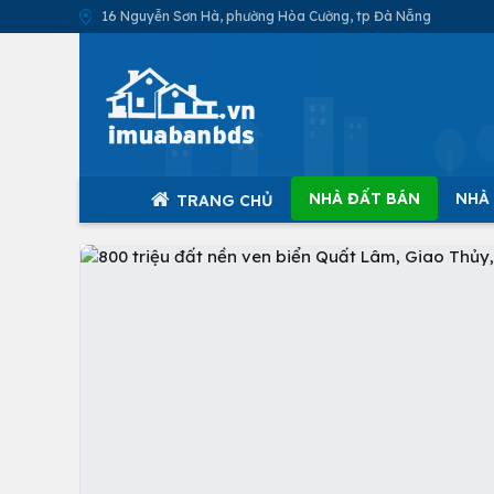
16 Nguyễn Sơn Hà, phường Hòa Cường, tp Đà Nẵng
NHÀ ĐẤT BÁN
NHÀ
TRANG CHỦ