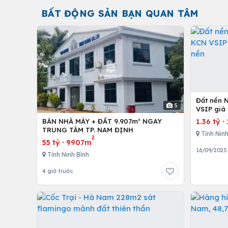
BẤT ĐỘNG SẢN BẠN QUAN TÂM
Đất nền 
5
VSIP giá 
1.36 tỷ
·
BÁN NHÀ MÁY + ĐẤT 9.907m² NGAY
TRUNG TÂM TP. NAM ĐỊNH
Tỉnh Ninh
2
55 tỷ
·
9907m
16/09/2025
Tỉnh Ninh Bình
4 giờ trước