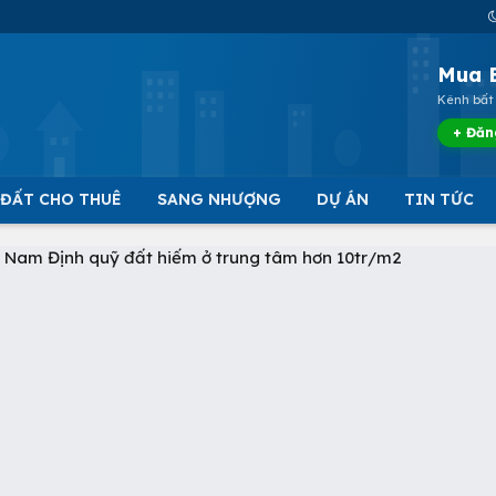
Mua 
Kênh bất 
+ Đăn
 ĐẤT CHO THUÊ
SANG NHƯỢNG
DỰ ÁN
TIN TỨC