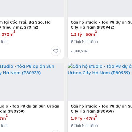
 Cốc Trại, Ba Sao, Hà
Căn hộ studio - tòa P8 dự án 
 triệu / m2, 270 m2
City Hà Nam (P80942)
2
2
·
270m
1.3 tỷ
·
30m
 Bình
Tỉnh Ninh Bình
25/08/2025
udio - tòa P8 dự án Sun Urban
Căn hộ studio - tòa P8 dự án 
Nam (P80939)
City Hà Nam (P80939)
2
2
7m
1.9 tỷ
·
47m
 Bình
Tỉnh Ninh Bình