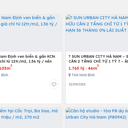
Nam Định ven biển & gần KCN
? SUN URBAN CITY HÀ NAM – 
chỉ từ 12tr/m2, 1.36 tỷ / nền
CĂN 2 TẦNG CHỈ TỪ 1 TỶ 7 – Â
2
2
THÁNG 0% LÃI SUẤT ?
103m
1.765 tỷ
·
46m
 Bình
Tỉnh Ninh Bình
13/09/2025