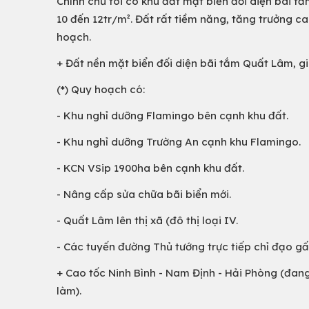
Chính chủ tôi có khu đất mặt biển đối diện bãi tắm
10 đến 12tr/m². Đất rất tiềm năng, tăng trưởng 
hoạch.
+ Đất nền mặt biển đối diện bãi tắm Quất Lâm, giá 
(*) Quy hoạch có:
- Khu nghỉ dưỡng Flamingo bên cạnh khu đất.
- Khu nghỉ dưỡng Trường An cạnh khu Flamingo.
- KCN VSip 1900ha bên cạnh khu đất.
- Nâng cấp sửa chữa bãi biển mới.
- Quất Lâm lên thị xã (đô thị loại IV.
- Các tuyến đường Thủ tướng trực tiếp chỉ đạo gấ
+ Cao tốc Ninh Bình - Nam Định - Hải Phòng (đan
làm).