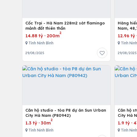
Cốc Trại - Hà Nam 228m2 sát flamingo
Hàng hiếm tại
mảnh đất thiên thần
Nam, 48,7
2
14.88 tỷ
·
200m
12.96 tỷ
Tỉnh Ninh Bình
Tỉnh Ninh
29/08/2025
29/08/2025
Căn hộ studio - tòa P8 dự án Sun Urban
Căn hộ st
City Hà Nam (P80942)
City Hà 
2
1.3 tỷ
·
30m
1.9 tỷ
·
4
Tỉnh Ninh Bình
Tỉnh Ninh