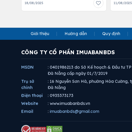
18/08/2025
11/08/202
Giới thiệu
Hướng dẫn
Quy định
CÔNG TY CỔ PHẦN IMUABANBDS
MSDN
: 0401986213 do Sở Kế hoạch & Đầu tư TP
Đà Nẵng cấp ngày 01/7/2019
Trụ sở
: 16 Nguyễn Sơn Hà, phường Hòa Cường, t
chính
Đà Nẵng
Điện thoại
: 0935373173
Website
: www.imuabanbds.vn
Email
:
imuabanbds@gmail.com