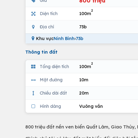
800 triệu
Giá
2
Diện tích
100m
Địa chỉ
73b
Khu vực
Ninh Bình
›
73b
Thông tin đất
2
Tổng diện tích
100m
Mặt đường
10m
Chiều dài đất
20m
Hình dáng
Vuông vắn
800 triệu đất nền ven biển Quất Lâm, Giao Thủy,