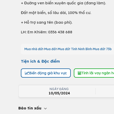
+ Đường ven biển xuyên quốc gia (đang làm).
Đất mặt biển, sổ lâu dài, 100% thổ cư.
+ Hỗ trợ sang tên (bao phí).
LH: Em Khiêm: 0356 438 688
Mua nhà đất
Mua đất
Mua đất Tỉnh Ninh Bình
Mua đất 73b
Tiện ích & Đặc điểm
Biến động giá khu vực
Tính lãi vay ngân 
NGÀY ĐĂNG
10/05/2024
Báo tin xấu