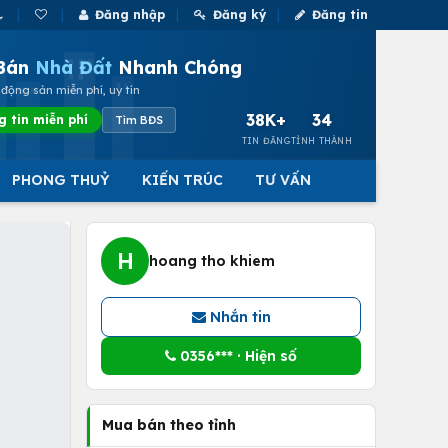
Đăng nhập
Đăng ký
Đăng tin
Bán
Nhà Đất
Nhanh Chóng
động sản miễn phí, uy tín
38K+
34
g tin miễn phí
Tìm BĐS
TIN ĐĂNG
TỈNH THÀNH
PHONG THUỶ
KIẾN TRÚC
TƯ VẤN
H
hoang tho khiem
Nhắn tin
0356*** · Hiện số
Mua bán theo tỉnh