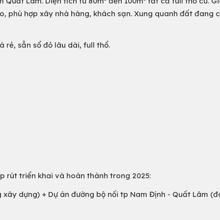
 Quất Lâm. Diện tích từ 80m² đến 100m² tất cả full thổ cư. Gi
cao, phù hợp xây nhà hàng, khách sạn. Xung quanh đất đang 
rẻ, sẵn sổ đỏ lâu dài, full thổ.
p rút triển khai và hoàn thành trong 2025:
g xây dựng) + Dự án đường bộ nối tp Nam Định - Quất Lâm (