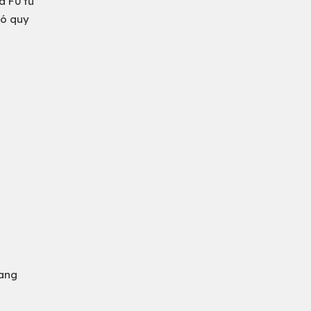
á F0 từ
có quy
đang