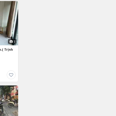
1
.( Trịnh