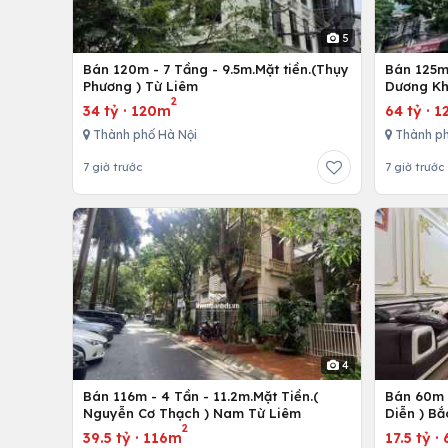
5
Bán 120m - 7 Tầng - 9.5m.Mặt tiền.(Thụy
Bán 125m 
Phương ) Từ Liêm
Dương Kh
2
34 tỷ
·
120m
64 tỷ
·
1
Thành phố Hà Nội
Thành ph
7 giờ trước
7 giờ trước
4
Bán 116m - 4 Tần - 11.2m.Mặt Tiền.(
Bán 60m -
Nguyễn Cơ Thạch ) Nam Từ Liêm
Diễn ) Bắ
2
39.5 tỷ
·
116m
17.5 tỷ
·