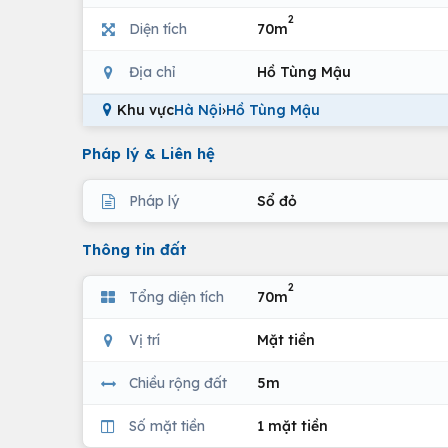
2
Diện tích
70m
Địa chỉ
Hồ Tùng Mậu
Khu vực
Hà Nội
›
Hồ Tùng Mậu
Pháp lý & Liên hệ
Pháp lý
Sổ đỏ
Thông tin đất
2
Tổng diện tích
70m
Vị trí
Mặt tiền
Chiều rộng đất
5m
Số mặt tiền
1 mặt tiền