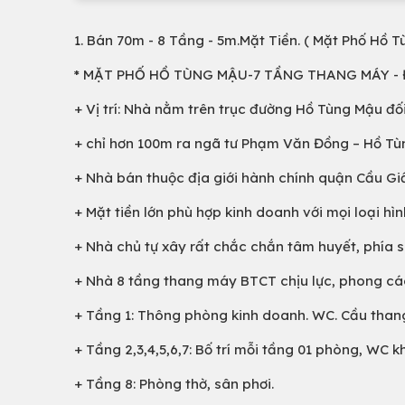
1. Bán 70m - 8 Tầng - 5m.Mặt Tiền. ( Mặt Phố Hồ 
* MẶT PHỐ HỒ TÙNG MẬU-7 TẦNG THANG MÁY -
+ Vị trí: Nhà nằm trên trục đường Hồ Tùng Mậu đố
+ chỉ hơn 100m ra ngã tư Phạm Văn Đồng – Hồ Tù
+ Nhà bán thuộc địa giới hành chính quận Cầu Gi
+ Mặt tiền lớn phù hợp kinh doanh với mọi loại hìn
+ Nhà chủ tự xây rất chắc chắn tâm huyết, phía 
+ Nhà 8 tầng thang máy BTCT chịu lực, phong cách
+ Tầng 1: Thông phòng kinh doanh. WC. Cầu thang
+ Tầng 2,3,4,5,6,7: Bố trí mỗi tầng 01 phòng, WC kh
+ Tầng 8: Phòng thờ, sân phơi.