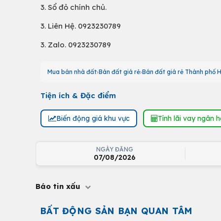
3. Sổ đỏ chính chủ.
3. Liên Hệ. 0923230789
3. Zalo. 0923230789
Mua bán nhà đất
Bán đất giá rẻ
Bán đất giá rẻ Thành phố 
Tiện ích & Đặc điểm
Biến động giá khu vực
Tính lãi vay ngân 
NGÀY ĐĂNG
07/08/2026
Báo tin xấu
BẤT ĐỘNG SẢN BẠN QUAN TÂM