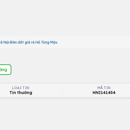
Hà Nội
Bán đất giá rẻ Hồ Tùng Mậu
hàng
LOẠI TIN
MÃ TIN
Tin thường
HNI141454