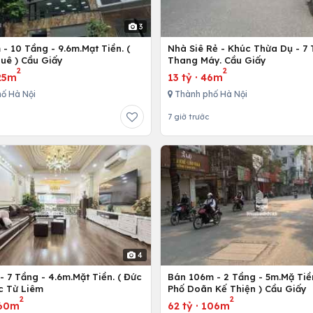
3
- 10 Tầng - 9.6m.Mạt Tiền. (
Nhà Siê Rẻ - Khúc Thừa Dụ - 7
uê ) Cầu Giấy
Thang Máy. Cầu Giấy
2
2
25m
13 tỷ
·
46m
ố Hà Nội
Thành phố Hà Nội
7 giờ trước
4
 7 Tầng - 4.6m.Mặt Tiền. ( Đức
Bán 106m - 2 Tầng - 5m.Mặ Tiền
c Từ Liêm
Phố Doãn Kế Thiện ) Cầu Giấy
2
2
60m
62 tỷ
·
106m