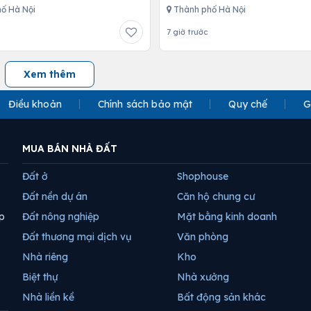
ố Hà Nội
Thành phố Hà Nội
7 giờ trước
Xem thêm
Điều khoản
Chính sách bảo mật
Quy chế
G
MUA BÁN NHÀ ĐẤT
Đất ở
Shophouse
Đất nền dự án
Căn hộ chung cư
p
Đất nông nghiệp
Mặt bằng kinh doanh
Đất thương mại dịch vụ
Văn phòng
Nhà riêng
Kho
Biệt thự
Nhà xưởng
Nhà liền kề
Bất động sản khác