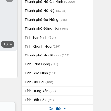
Thành phố Hồ Chí Minh
(9,200)
Thành phố Hà Nội
(5,785)
Thành phố Đà Nẵng
(785)
Thành phố Đồng Nai
(368)
Tỉnh Tây Ninh
(314)
1
/ 4
Tỉnh Khánh Hoà
(289)
Thành phố Hải Phòng
(207)
Tỉnh Lâm Đồng
(181)
Tỉnh Bắc Ninh
(104)
Tỉnh Gia Lai
(100)
Tỉnh Hưng Yên
(99)
Tỉnh Đắk Lắk
(95)
Xem thêm ▾