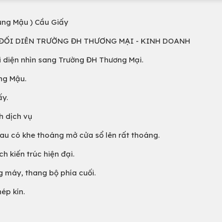
Tùng Mậu ) Cầu Giấy
 ĐỐI DIÊN TRƯỜNG ĐH THƯƠNG MẠI - KINH DOANH
i diện nhìn sang Trường ĐH Thương Mại.
ng Mậu.
ấy.
h dịch vụ
sau có khe thoáng mở cửa sổ lên rất thoáng.
 kiến trúc hiện đại.
 máy, thang bộ phía cuối.
ép kín.