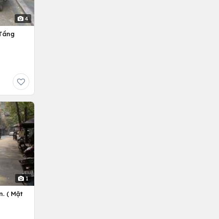
4
 Tầng
1
. ( Mặt