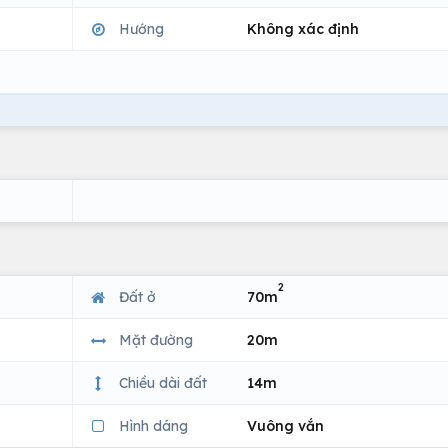
Hướng
Không xác định
2
Đất ở
70m
Mặt đường
20m
Chiều dài đất
14m
Hình dáng
Vuông vắn