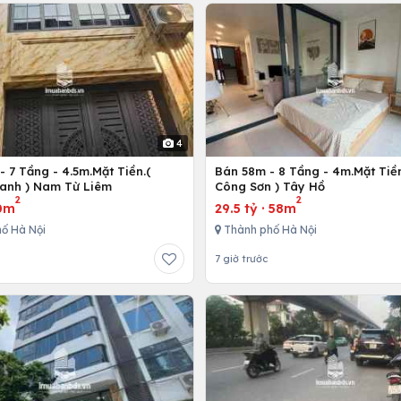
4
 7 Tầng - 4.5m.Mặt Tiền.(
Bán 58m - 8 Tầng - 4m.Mặt Tiền
anh ) Nam Từ Liêm
Công Sơn ) Tây Hồ
2
2
0m
29.5 tỷ
·
58m
ố Hà Nội
Thành phố Hà Nội
7 giờ trước