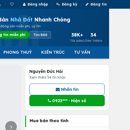
Đăng nhập
Đăng ký
Đăng tin
Bán
Nhà Đất
Nhanh Chóng
động sản miễn phí, uy tín
38K+
34
g tin miễn phí
Tìm BĐS
TIN ĐĂNG
TỈNH THÀNH
PHONG THUỶ
KIẾN TRÚC
TƯ VẤN
Nguyễn Đức Hải
Xem thêm 54 tin khác
Nhắn tin
0923*** · Hiện số
Mua bán theo tỉnh