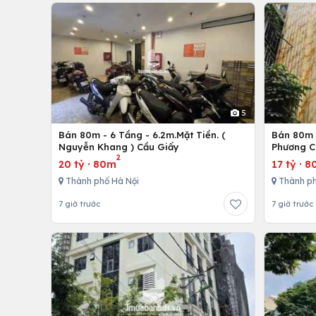
5
Bán 80m - 6 Tầng - 6.2m.Mặt Tiền. (
Bán 80m -
Nguyễn Khang ) Cầu Giấy
Phương C
2
20 tỷ
·
80m
17 tỷ
·
8
Thành phố Hà Nội
Thành ph
7 giờ trước
7 giờ trước