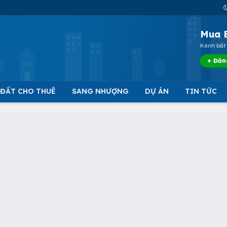
Mua 
Kênh bất 
+ Đăn
 ĐẤT CHO THUÊ
SANG NHƯỢNG
DỰ ÁN
TIN TỨC