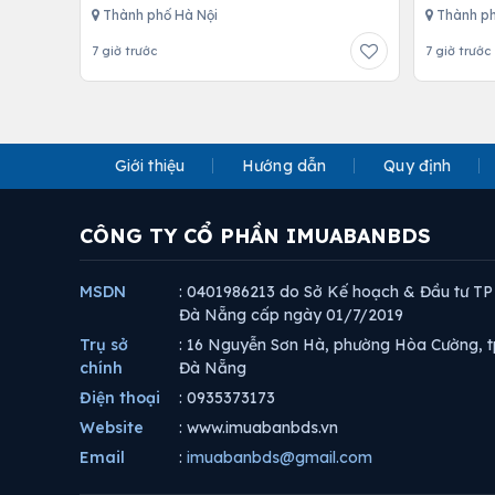
Thành phố Hà Nội
Thành ph
7 giờ trước
7 giờ trước
Giới thiệu
Hướng dẫn
Quy định
CÔNG TY CỔ PHẦN IMUABANBDS
MSDN
: 0401986213 do Sở Kế hoạch & Đầu tư TP
Đà Nẵng cấp ngày 01/7/2019
Trụ sở
: 16 Nguyễn Sơn Hà, phường Hòa Cường, t
chính
Đà Nẵng
Điện thoại
: 0935373173
Website
: www.imuabanbds.vn
Email
:
imuabanbds@gmail.com