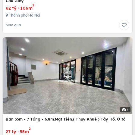
Cầu Giấy
2
62 tỷ
·
106m
Thành phố Hà Nội
hôm qua
4
Bán 55m - 7 Tầng - 6.8m.Mặt Tiền.( Thụy Khuê ) Tây Hồ. Ô tô
2
27 tỷ
·
55m