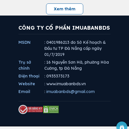
Xem thêm
CÔNG TY CỔ PHẦN IMUABANBDS
MSDN
: 0401986213 do Sở Kế hoạch &
Đầu tư TP Đà Nẵng cấp ngày
01/7/2019
Trụ sở
: 16 Nguyễn Sơn Hà, phường Hòa
chính
Cường, tp Đà Nẵng
Điện thoại
: 0935373173
Website
: www.imuabanbds.vn
Email
:
imuabanbds@gmail.com