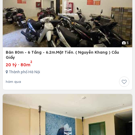
5
Bán 80m - 6 Tầng - 6.2m.Mặt Tiền. ( Nguyễn Khang ) Cầu
Giấy
2
20 tỷ
·
80m
Thành phố Hà Nội
hôm qua