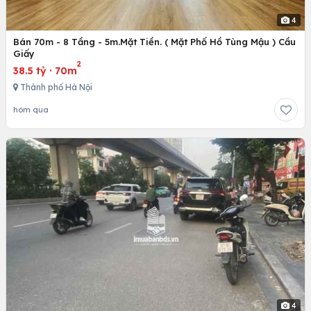
4
Bán 70m - 8 Tầng - 5m.Mặt Tiền. ( Mặt Phố Hồ Tùng Mậu ) Cầu
Giấy
2
38.5 tỷ
·
70m
Thành phố Hà Nội
hôm qua
4