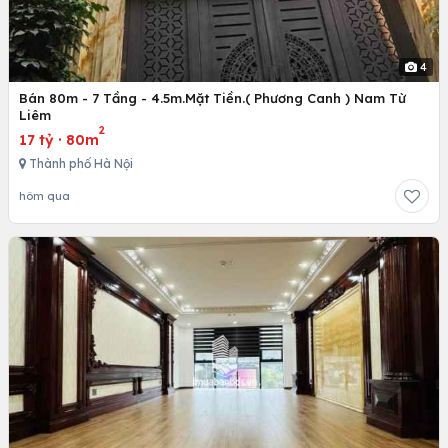
4
Bán 80m - 7 Tầng - 4.5m.Mặt Tiền.( Phương Canh ) Nam Từ
Liêm
2
17 tỷ
·
80m
Thành phố Hà Nội
hôm qua