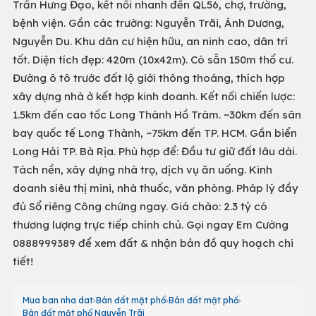
Trần Hưng Đạo, kết nối nhanh đến QL56, chợ, trường,
bệnh viện. Gần các trường: Nguyễn Trãi, Ánh Dương,
Nguyễn Du. Khu dân cư hiện hữu, an ninh cao, dân trí
tốt. Diện tích đẹp: 420m (10x42m). Có sẵn 150m thổ cư.
Đường ô tô trước đất lộ giới thông thoáng, thích hợp
xây dựng nhà ở kết hợp kinh doanh. Kết nối chiến lược:
1.5km đến cao tốc Long Thành Hồ Tràm. ~30km đến sân
bay quốc tế Long Thành, ~75km đến TP. HCM. Gần biển
Long Hải TP. Bà Rịa. Phù hợp để: Đầu tư giữ đất lâu dài.
Tách nền, xây dựng nhà trọ, dịch vụ ăn uống. Kinh
doanh siêu thị mini, nhà thuốc, văn phòng. Pháp lý đầy
đủ Sổ riêng Công chứng ngay. Giá chào: 2.3 tỷ có
thương lượng trực tiếp chính chủ. Gọi ngay Em Cường
0888999389 để xem đất & nhận bản đồ quy hoạch chi
tiết!
Mua ban nha dat
Bán đất mặt phố
Bán đất mặt phố
Bán đất mặt phố Nguyễn Trãi