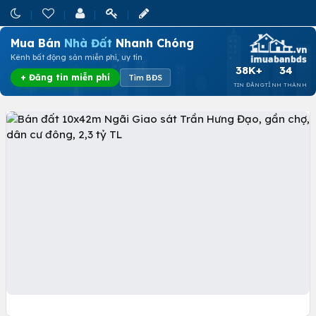
Mua Bán
Nhà Đất
Nhanh Chóng
Kênh bất động sản miễn phí, uy tín
38K+
34
+ Đăng tin miễn phí
Tìm BĐS
TIN ĐĂNG
TỈNH THÀNH