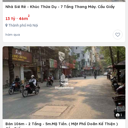
Nhà Siê Rẻ - Khúc Thừa Dụ - 7 Tầng Thang Máy. Cầu Giấy
2
13 tỷ
·
46m
Thành phố Hà Nội
hôm qua
1
Bán 106m - 2 Tầng - 5m.Mặ Tiền. ( Mặt Phố Doãn Kế Thiện )