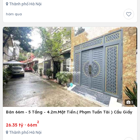
Thành phố Hà Nội
hôm qua
5
Bán 66m - 5 Tầng - 4.2m.Mặt Tiền.( Phạm Tuấn Tài ) Cầu Giấy
2
26.35 tỷ
·
66m
Thành phố Hà Nội