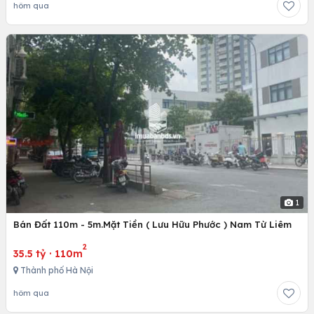
hôm qua
1
Bán Đất 110m - 5m.Mặt Tiền ( Lưu Hữu Phước ) Nam Từ Liêm
2
35.5 tỷ
·
110m
Thành phố Hà Nội
hôm qua