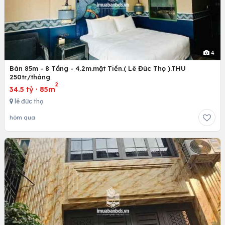
4
Bán 85m - 8 Tầng - 4.2m.mặt Tiền.( Lê Đức Thọ ).THU
250tr/tháng
2
34.5 tỷ
·
85m
lê đức thọ
hôm qua