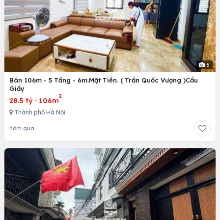
5
Bán 106m - 5 Tầng - 6m.Mặt Tiền. ( Trần Quốc Vượng )Cầu
Giấy
2
28.5 tỷ
·
106m
Thành phố Hà Nội
hôm qua