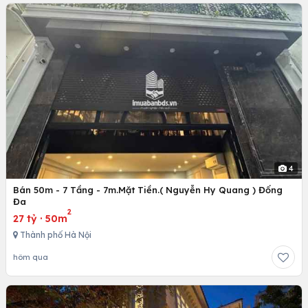
4
Bán 50m - 7 Tầng - 7m.Mặt Tiền.( Nguyễn Hy Quang ) Đống
Đa
2
27 tỷ
·
50m
Thành phố Hà Nội
hôm qua