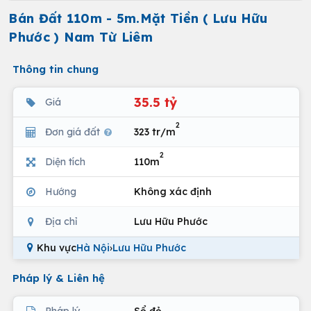
Bán Đất 110m - 5m.Mặt Tiền ( Lưu Hữu
Phước ) Nam Từ Liêm
Thông tin chung
35.5 tỷ
Giá
2
Đơn giá đất
323 tr/m
2
Diện tích
110m
Hướng
Không xác định
Địa chỉ
Lưu Hữu Phước
Khu vực
Hà Nội
›
Lưu Hữu Phước
Pháp lý & Liên hệ
Pháp lý
Sổ đỏ