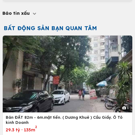
Báo tin xấu
BẤT ĐỘNG SẢN BẠN QUAN TÂM
1
Bán ĐẤT 82m - 6m.mặt tiền. ( Dương Khuê ) Cầu Giấy. Ô Tô
kinh Doanh
2
29.3 tỷ
·
135m