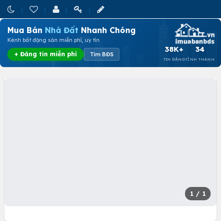
Mua Bán
Nhà Đất
Nhanh Chóng
Kênh bất động sản miễn phí, uy tín
38K+
34
+ Đăng tin miễn phí
Tìm BĐS
TIN ĐĂNG
TỈNH THÀNH
1
/ 1