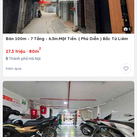
5
Bán 100m - 7 Tầng - 6.3m.Mặt Tiền. ( Phú Diễn ) Bắc Từ Liêm
2
27.3 triệu
·
80m
Thành phố Hà Nội
hôm qua