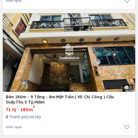
hôm qua
5
Bán 180m - 9 Tầng - 8m.Mặt Tiền.( Võ Chí Công ) Cầu
Giấy.Thu 5 Tỷ/Năm
2
71 tỷ
·
180m
Thành phố Hà Nội
hôm qua