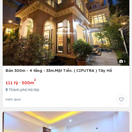
5
Bán 300m - 4 tầng - 33m.Mặt Tiền. ( CIPUTRA ) Tây Hồ
2
111 tỷ
·
300m
Thành phố Hà Nội
hôm qua