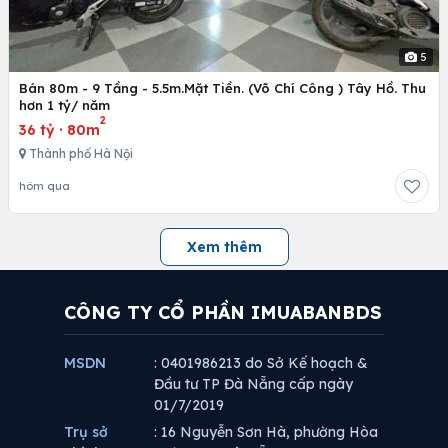
5
Bán 80m - 9 Tầng - 5.5m.Mặt Tiền. (Võ Chí Công ) Tây Hồ. Thu
hơn 1 tỷ/ năm
2
36 tỷ
·
80m
Thành phố Hà Nội
hôm qua
Xem thêm
CÔNG TY CỔ PHẦN IMUABANBDS
MSDN
: 0401986213 do Sở Kế hoạch &
Đầu tư TP Đà Nẵng cấp ngày
01/7/2019
Trụ sở
: 16 Nguyễn Sơn Hà, phường Hòa