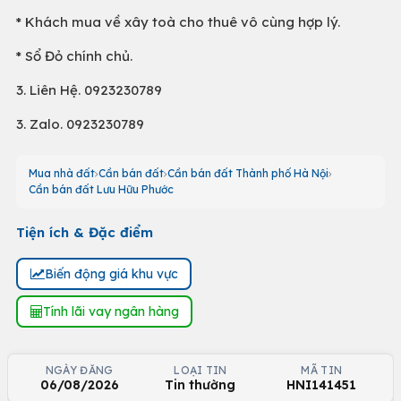
* Khách mua về xây toà cho thuê vô cùng hợp lý.
* Sổ Đỏ chính chủ.
3. Liên Hệ. 0923230789
3. Zalo. 0923230789
Mua nhà đất
Cần bán đất
Cần bán đất Thành phố Hà Nội
Cần bán đất Lưu Hữu Phước
Tiện ích & Đặc điểm
Biến động giá khu vực
Tính lãi vay ngân hàng
NGÀY ĐĂNG
LOẠI TIN
MÃ TIN
06/08/2026
Tin thường
HNI141451