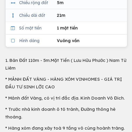
Chiều rộng đất
5m
Chiều dài đất
21m
Số mặt tiền
1 mặt tiền
Hình dáng
Vuông vắn
1. Bán Đất 110m - 5m.Mặt Tiền ( Lưu Hữu Phước ) Nam Từ
Liêm
* MẢNH ĐẤT VÀNG - HÀNG XÓM VINHOMES - GIÁ TRỊ
ĐẦU TƯ SINH LỜI CAO
* Mảnh đất Vàng, có vị trí đắc địa. Kinh Doanh Vô Đich.
* Trước nhà kinh doanh ô tô tránh, Đường thông hè
thoáng.
* Hàng xóm đang xây toà 9 tầng vô cùng hoành tráng.