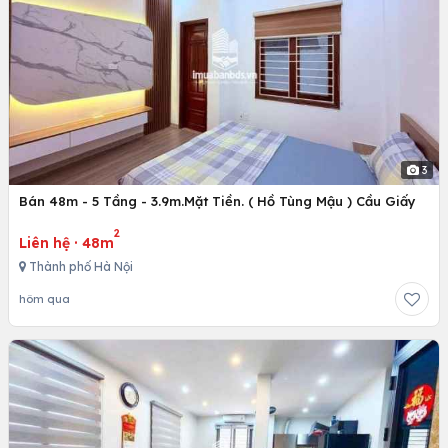
3
Bán 48m - 5 Tầng - 3.9m.Mặt Tiền. ( Hồ Tùng Mậu ) Cầu Giấy
2
Liên hệ
·
48m
Thành phố Hà Nội
hôm qua