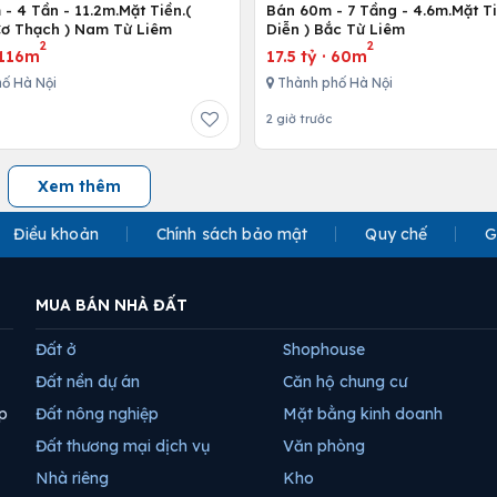
- 4 Tần - 11.2m.Mặt Tiền.(
Bán 60m - 7 Tầng - 4.6m.Mặt Ti
ơ Thạch ) Nam Từ Liêm
Diễn ) Bắc Từ Liêm
2
2
116m
17.5 tỷ
·
60m
ố Hà Nội
Thành phố Hà Nội
2 giờ trước
Xem thêm
Điều khoản
Chính sách bảo mật
Quy chế
G
MUA BÁN NHÀ ĐẤT
Đất ở
Shophouse
Đất nền dự án
Căn hộ chung cư
p
Đất nông nghiệp
Mặt bằng kinh doanh
Đất thương mại dịch vụ
Văn phòng
Nhà riêng
Kho