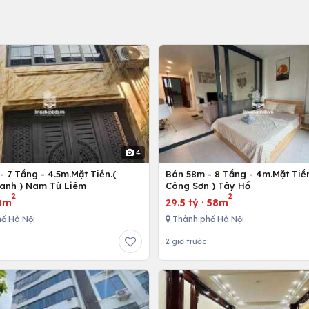
4
 7 Tầng - 4.5m.Mặt Tiền.(
Bán 58m - 8 Tầng - 4m.Mặt Tiền
anh ) Nam Từ Liêm
Công Sơn ) Tây Hồ
2
2
0m
29.5 tỷ
·
58m
ố Hà Nội
Thành phố Hà Nội
2 giờ trước