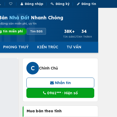
Đăng nhập
Đăng ký
Đăng tin
Bán
Nhà Đất
Nhanh Chóng
động sản miễn phí, uy tín
38K+
34
g tin miễn phí
Tìm BĐS
TIN ĐĂNG
TỈNH THÀNH
PHONG THUỶ
KIẾN TRÚC
TƯ VẤN
C
Chính Chủ
Nhắn tin
0961*** · Hiện số
Mua bán theo tỉnh