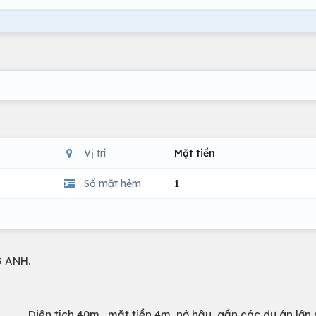
Vị trí
Mặt tiền
Số mặt hẻm
1
G ANH.
n tích 40m, mặt tiền 4m, nở hậu, gần các dự án lớn 