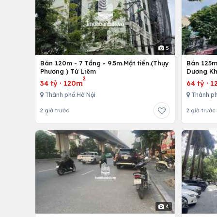
5
Bán 120m - 7 Tầng - 9.5m.Mặt tiền.(Thụy
Bán 125m 
Phương ) Từ Liêm
Dương Kh
2
34 tỷ
·
120m
64 tỷ
·
1
Thành phố Hà Nội
Thành ph
2 giờ trước
2 giờ trước
4