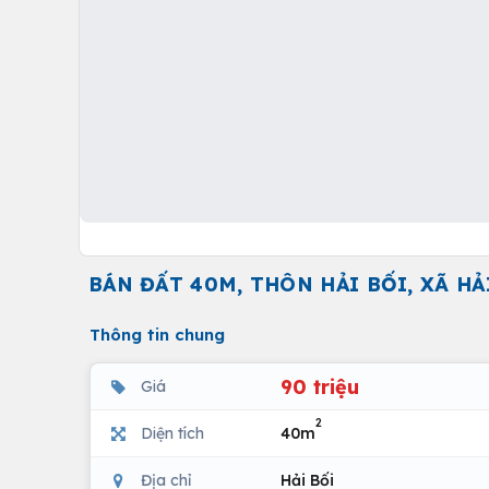
BÁN ĐẤT 40M, THÔN HẢI BỐI, XÃ HẢ
Thông tin chung
90 triệu
Giá
2
Diện tích
40m
Địa chỉ
Hải Bối