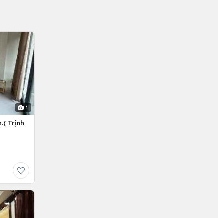
1
.( Trịnh