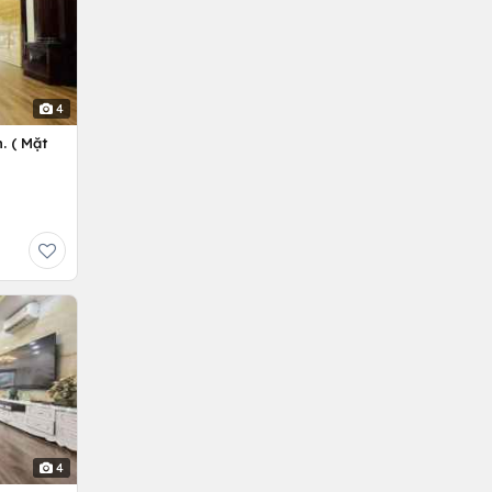
4
. ( Mặt
4