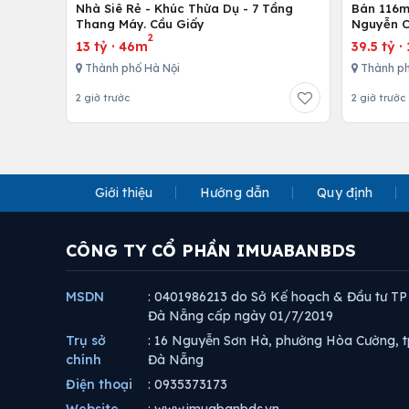
Nhà Siê Rẻ - Khúc Thừa Dụ - 7 Tầng
Bán 116m 
Thang Máy. Cầu Giấy
Nguyễn C
2
13 tỷ
·
46m
39.5 tỷ
·
Thành phố Hà Nội
Thành ph
2 giờ trước
2 giờ trước
Giới thiệu
Hướng dẫn
Quy định
CÔNG TY CỔ PHẦN IMUABANBDS
MSDN
: 0401986213 do Sở Kế hoạch & Đầu tư TP
Đà Nẵng cấp ngày 01/7/2019
Trụ sở
: 16 Nguyễn Sơn Hà, phường Hòa Cường, t
chính
Đà Nẵng
Điện thoại
: 0935373173
Website
: www.imuabanbds.vn