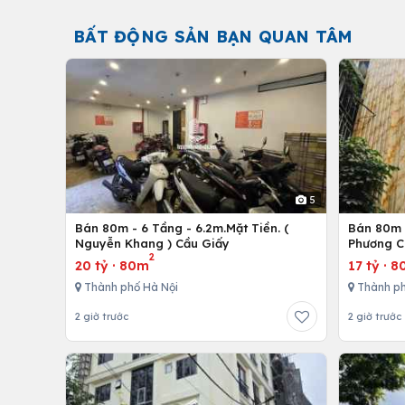
BẤT ĐỘNG SẢN BẠN QUAN TÂM
5
Bán 80m - 6 Tầng - 6.2m.Mặt Tiền. (
Bán 80m -
Nguyễn Khang ) Cầu Giấy
Phương C
2
20 tỷ
·
80m
17 tỷ
·
8
Thành phố Hà Nội
Thành ph
2 giờ trước
2 giờ trước