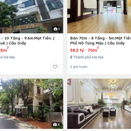
3
- 10 Tầng - 9.6m.Mạt Tiền. (
Bán 70m - 8 Tầng - 5m.Mặt Tiền
uê ) Cầu Giấy
Phố Hồ Tùng Mậu ) Cầu Giấy
2
2
25m
38.5 tỷ
·
70m
ố Hà Nội
Thành phố Hà Nội
2 giờ trước
4