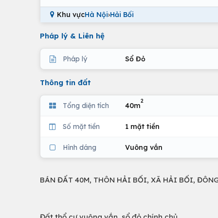
Khu vực
Hà Nội
›
Hải Bối
Pháp lý & Liên hệ
Pháp lý
Sổ Đỏ
Thông tin đất
2
Tổng diện tích
40m
Số mặt tiền
1 mặt tiền
Hình dáng
Vuông vắn
BÁN ĐẤT 40M, THÔN HẢI BỐI, XÃ HẢI BỐI, ĐÔN
Đất thổ cư vuông vắn, sổ đỏ chính chủ. Diệ