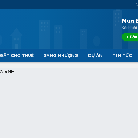
Mua 
Kênh bất 
+ Đăn
 ĐẤT CHO THUÊ
SANG NHƯỢNG
DỰ ÁN
TIN TỨC