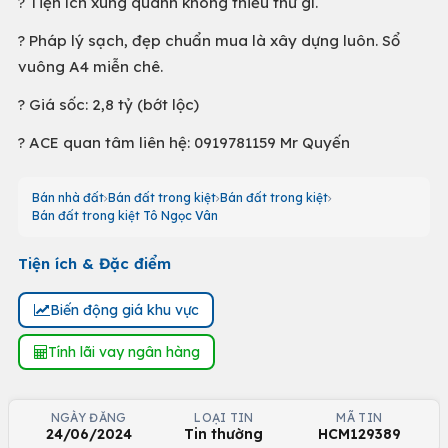
? Tiện ích xung quanh không thiếu thứ gì.
? Pháp lý sạch, đẹp chuẩn mua là xây dựng luôn. Sổ
vuông A4 miễn chê.
? Giá sốc: 2,8 tỷ (bớt lộc)
? ACE quan tâm liên hệ: 0919781159 Mr Quyến
Bán nhà đất
Bán đất trong kiệt
Bán đất trong kiệt
Bán đất trong kiệt Tô Ngọc Vân
Tiện ích & Đặc điểm
Biến động giá khu vực
Tính lãi vay ngân hàng
NGÀY ĐĂNG
LOẠI TIN
MÃ TIN
24/06/2024
Tin thường
HCM129389