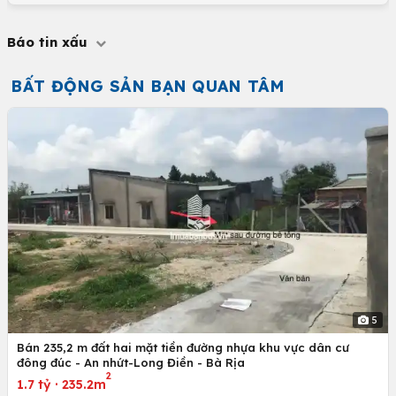
Báo tin xấu
BẤT ĐỘNG SẢN BẠN QUAN TÂM
5
Bán 235,2 m đất hai mặt tiền đường nhựa khu vực dân cư
đông đúc - An nhứt-Long Điền - Bà Rịa
2
1.7 tỷ
·
235.2m