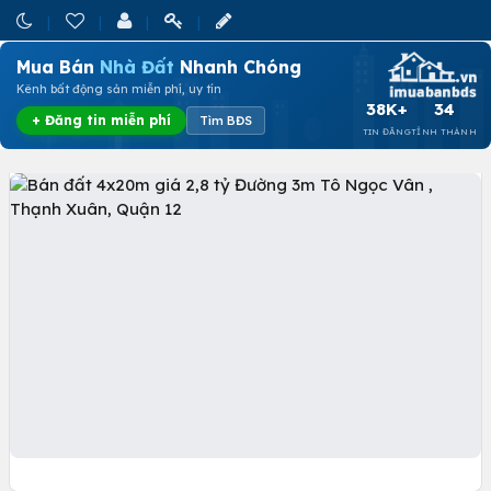
Mua Bán
Nhà Đất
Nhanh Chóng
Kênh bất động sản miễn phí, uy tín
38K+
34
+ Đăng tin miễn phí
Tìm BĐS
TIN ĐĂNG
TỈNH THÀNH