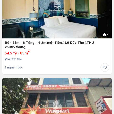
4
Bán 85m - 8 Tầng - 4.2m.mặt Tiền.( Lê Đức Thọ ).THU
250tr/tháng
2
34.5 tỷ
·
85m
lê đức thọ
2 ngày trước