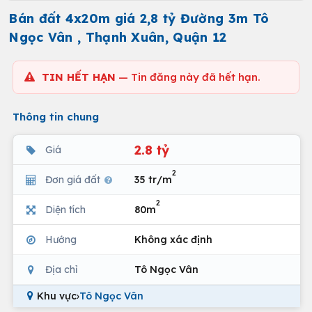
Bán đất 4x20m giá 2,8 tỷ Đường 3m Tô
Ngọc Vân , Thạnh Xuân, Quận 12
TIN HẾT HẠN
— Tin đăng này đã hết hạn.
Thông tin chung
2.8 tỷ
Giá
2
Đơn giá đất
35 tr/m
2
Diện tích
80m
Hướng
Không xác định
Địa chỉ
Tô Ngọc Vân
Khu vực
›
Tô Ngọc Vân