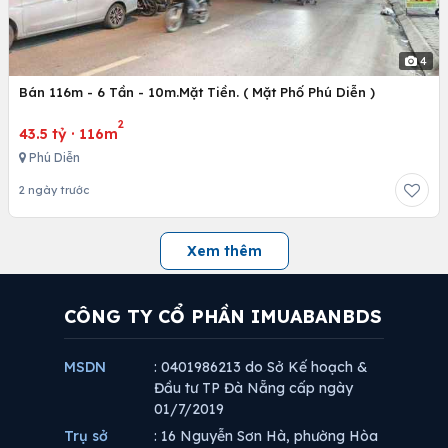
4
Bán 116m - 6 Tần - 10m.Mặt Tiền. ( Mặt Phố Phú Diễn )
2
43.5 tỷ
·
116m
Phú Diễn
2 ngày trước
Xem thêm
CÔNG TY CỔ PHẦN IMUABANBDS
MSDN
: 0401986213 do Sở Kế hoạch &
Đầu tư TP Đà Nẵng cấp ngày
01/7/2019
Trụ sở
: 16 Nguyễn Sơn Hà, phường Hòa