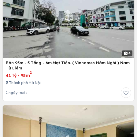
4
Bán 95m - 5 Tầng - 6m.Mạt Tiền. ( Vinhomes Hàm Nghi ) Nam
Từ Liêm
2
41 tỷ
·
95m
Thành phố Hà Nội
2 ngày trước