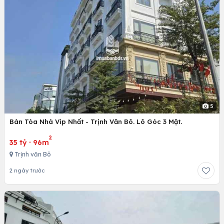
5
Bán Tòa Nhà Víp Nhất - Trịnh Văn Bô. Lô Góc 3 Mặt.
2
35 tỷ
·
96m
Trịnh văn Bô
2 ngày trước