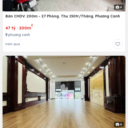
4
Bán CHDV. 200m - 27 Phòng. Thu 150tr/Tháng. Phương Canh
2
47 tỷ
·
200m
phương canh
hôm qua
4