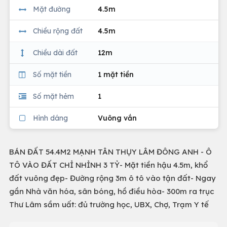
Mặt đường
4.5m
Chiều rộng đất
4.5m
Chiều dài đất
12m
Số mặt tiền
1 mặt tiền
Số mặt hẻm
1
Hình dáng
Vuông vắn
BÁN ĐẤT 54.4M2 MẠNH TÂN THỤY LÂM ĐÔNG ANH - Ô
TÔ VÀO ĐẤT CHỈ NHỈNH 3 TỶ- Mặt tiền hậu 4.5m, khổ
đất vuông đẹp- Đường rộng 3m ô tô vào tận đất- Ngay
gần Nhà văn hóa, sân bóng, hồ điều hòa- 300m ra trục
Thư Lâm sầm uất: đủ trường học, UBX, Chợ, Trạm Y tế