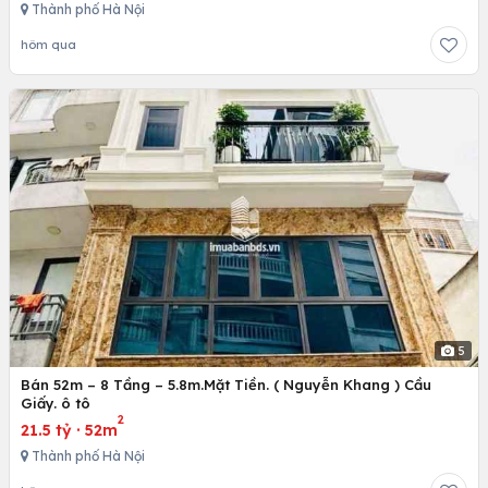
Thành phố Hà Nội
hôm qua
5
Bán 52m – 8 Tầng – 5.8m.Mặt Tiền. ( Nguyễn Khang ) Cầu
Giấy. ô tô
2
21.5 tỷ
·
52m
Thành phố Hà Nội