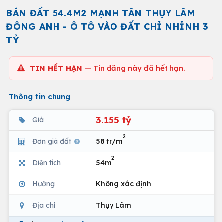
BÁN ĐẤT 54.4M2 MẠNH TÂN THỤY LÂM
ĐÔNG ANH - Ô TÔ VÀO ĐẤT CHỈ NHỈNH 3
TỶ
TIN HẾT HẠN
— Tin đăng này đã hết hạn.
Thông tin chung
3.155 tỷ
Giá
2
Đơn giá đất
58 tr/m
2
Diện tích
54m
Hướng
Không xác định
Địa chỉ
Thụy Lâm