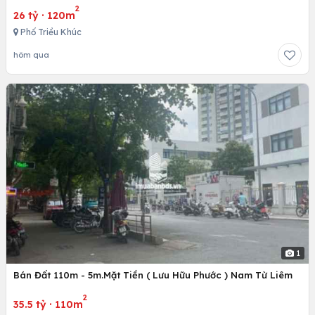
2
26 tỷ
·
120m
Phố Triều Khúc
hôm qua
1
Bán Đất 110m - 5m.Mặt Tiền ( Lưu Hữu Phước ) Nam Từ Liêm
2
35.5 tỷ
·
110m