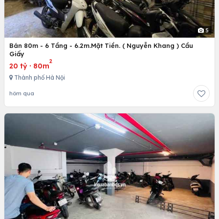
5
Bán 80m - 6 Tầng - 6.2m.Mặt Tiền. ( Nguyễn Khang ) Cầu
Giấy
2
20 tỷ
·
80m
Thành phố Hà Nội
hôm qua