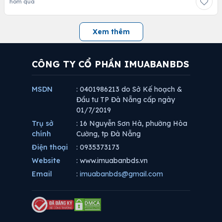
hôm qua
Xem thêm
CÔNG TY CỔ PHẦN IMUABANBDS
MSDN
: 0401986213 do Sở Kế hoạch &
Đầu tư TP Đà Nẵng cấp ngày
01/7/2019
Trụ sở
: 16 Nguyễn Sơn Hà, phường Hòa
chính
Cường, tp Đà Nẵng
Điện thoại
: 0935373173
Website
: www.imuabanbds.vn
Email
:
imuabanbds@gmail.com