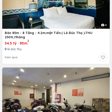
4
Bán 85m - 8 Tầng - 4.2m.mặt Tiền.( Lê Đức Thọ ).THU
250tr/tháng
2
34.5 tỷ
·
85m
lê đức thọ
hôm qua