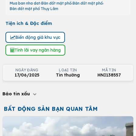
Mua ban nha dat
Bán đất mặt phố
Bán đất mặt phố
Bán đất mặt phố Thụy Lâm
Tiện ích & Đặc điểm
Biến động giá khu vực
Tính lãi vay ngân hàng
NGÀY ĐĂNG
LOẠI TIN
MÃ TIN
17/06/2025
Tin thường
HNI138557
Báo tin xấu
BẤT ĐỘNG SẢN BẠN QUAN TÂM