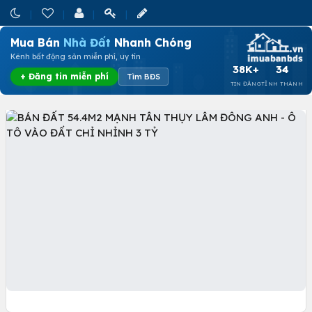
Mua Bán
Nhà Đất
Nhanh Chóng
Kênh bất động sản miễn phí, uy tín
38K+
34
+ Đăng tin miễn phí
Tìm BĐS
TIN ĐĂNG
TỈNH THÀNH