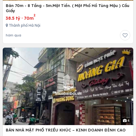
Bán 70m - 8 Tầng - 5m.Mặt Tiền. ( Mặt Phố Hồ Tùng Mậu ) Cầu
Giấy
2
38.5 tỷ
·
70m
Thành phố Hà Nội
hôm qua
4
BÁN NHÀ MẶT PHỐ TRIỀU KHÚC – KINH DOANH ĐỈNH CAO