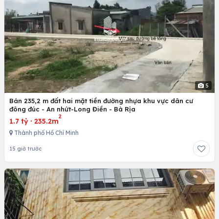
5
Bán 235,2 m đất hai mặt tiền đường nhựa khu vực dân cư
đông đúc - An nhứt-Long Điền - Bà Rịa
2
1.7 tỷ
·
235.2m
Thành phố Hồ Chí Minh
15 giờ trước