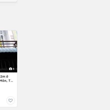
6
Môn, Tp.