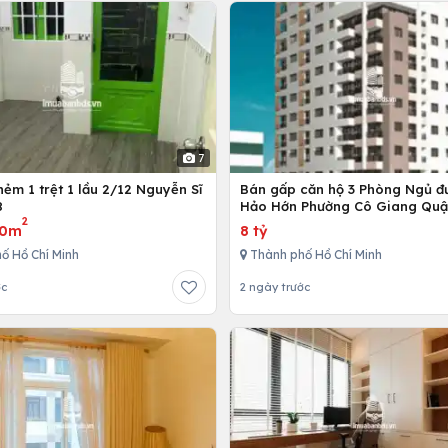
7
ẻm 1 trệt 1 lầu 2/12 Nguyễn Sĩ
Bán gấp căn hộ 3 Phòng Ngủ đ
8
Hảo Hớn Phường Cô Giang Quậ
2
80m
8 tỷ
ố Hồ Chí Minh
Thành phố Hồ Chí Minh
ớc
2 ngày trước