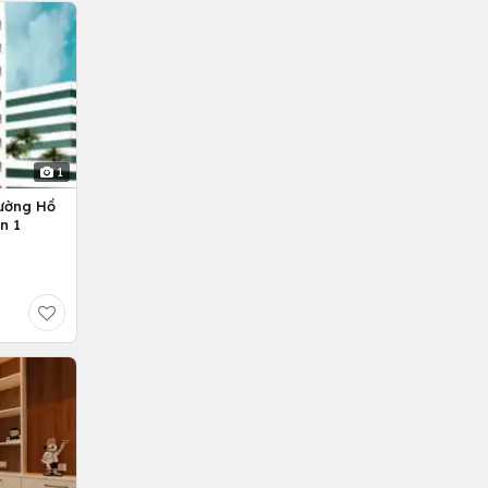
1
ường Hồ
n 1