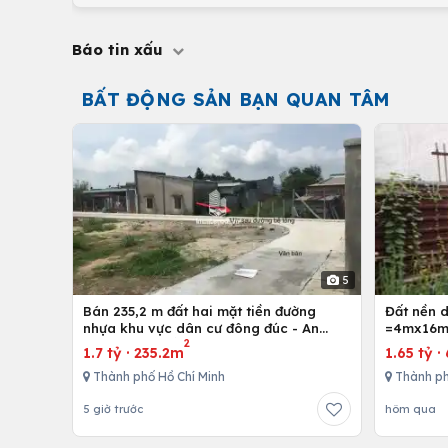
Báo tin xấu
BẤT ĐỘNG SẢN BẠN QUAN TÂM
5
Bán 235,2 m đất hai mặt tiền đường
Đất nền 
nhựa khu vực dân cư đông đúc - An
=4mx16m,
2
nhứt-Long Điền - Bà Rịa
Bình Chán
1.7 tỷ
·
235.2m
1.65 tỷ
·
Thành phố Hồ Chí Minh
Thành ph
5 giờ trước
hôm qua