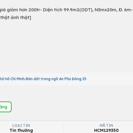
giá giảm hơn 200tr- Diện tích 99.9m2(ODT), N5mx20m, Đ. 6m-
 thật ảnh thật]
hố Hồ Chí Minh
Bán đất trong ngõ An Phú Đông 25
hàng
LOẠI TIN
MÃ TIN
Tin thường
HCM129350