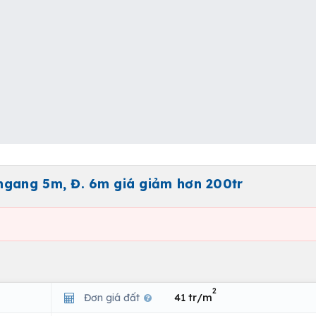
ngang 5m, Đ. 6m giá giảm hơn 200tr
2
Đơn giá đất
41 tr/m