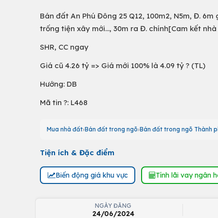
Bán đất An Phú Đông 25 Q12, 100m2, N5m, Đ. 6m 
trống tiện xây mới..., 30m ra Đ. chính[Cam kết nhà
SHR, CC ngay
Giá cũ 4.26 tỷ => Giá mới 100% là 4.09 tỷ ? (TL)
Hướng: DB
Mã tin ?: L468
Mua nhà đất
Bán đất trong ngõ
Bán đất trong ngõ Thành p
Tiện ích & Đặc điểm
Biến động giá khu vực
Tính lãi vay ngân 
NGÀY ĐĂNG
24/06/2024