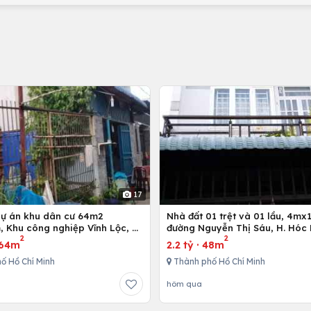
17
dự án khu dân cư 64m2
Nhà đất 01 trệt và 01 lầu, 4mx12m ở
 Khu công nghiệp Vĩnh Lộc, H.
đường Nguyễn Thị Sáu, H. Hóc 
2
2
h, Tp. Hồ Chí Minh
Hồ Chí Minh
64m
2.2 tỷ
·
48m
ố Hồ Chí Minh
Thành phố Hồ Chí Minh
hôm qua