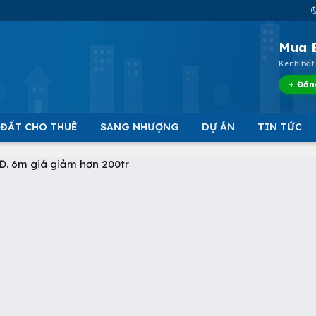
Mua 
Kênh bất 
+ Đăn
 ĐẤT CHO THUÊ
SANG NHƯỢNG
DỰ ÁN
TIN TỨC