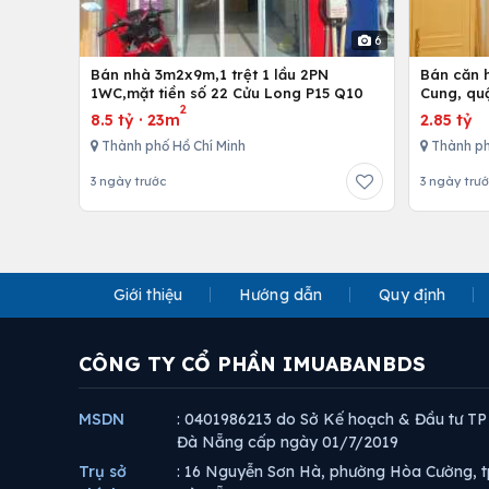
6
Bán nhà 3m2x9m,1 trệt 1 lầu 2PN
Bán căn h
1WC,mặt tiền số 22 Cửu Long P15 Q10
Cung, qu
2
8.5 tỷ
·
23m
2.85 tỷ
Thành phố Hồ Chí Minh
Thành ph
3 ngày trước
3 ngày trư
Giới thiệu
Hướng dẫn
Quy định
CÔNG TY CỔ PHẦN IMUABANBDS
MSDN
: 0401986213 do Sở Kế hoạch & Đầu tư TP
Đà Nẵng cấp ngày 01/7/2019
Trụ sở
: 16 Nguyễn Sơn Hà, phường Hòa Cường, t