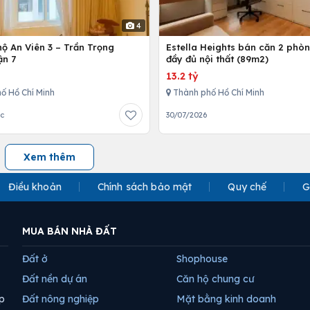
4
ộ An Viên 3 – Trần Trọng
Estella Heights bán căn 2 phò
ận 7
đầy đủ nội thất (89m2)
13.2 tỷ
ố Hồ Chí Minh
Thành phố Hồ Chí Minh
ớc
30/07/2026
Xem thêm
Điều khoản
Chính sách bảo mật
Quy chế
G
MUA BÁN NHÀ ĐẤT
Đất ở
Shophouse
Đất nền dự án
Căn hộ chung cư
p
Đất nông nghiệp
Mặt bằng kinh doanh