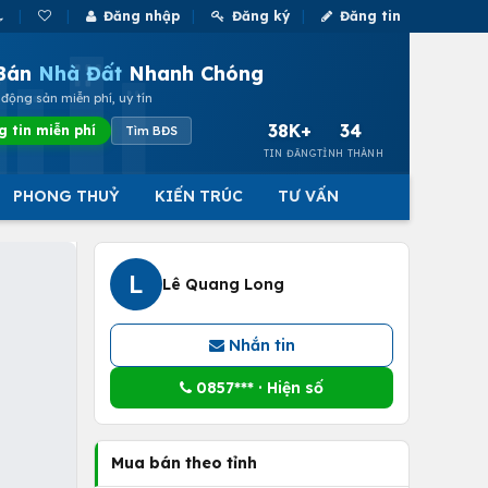
Đăng nhập
Đăng ký
Đăng tin
Bán
Nhà Đất
Nhanh Chóng
động sản miễn phí, uy tín
38K+
34
g tin miễn phí
Tìm BĐS
TIN ĐĂNG
TỈNH THÀNH
PHONG THUỶ
KIẾN TRÚC
TƯ VẤN
L
Lê Quang Long
Nhắn tin
0857*** · Hiện số
Mua bán theo tỉnh