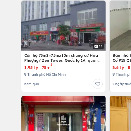
13
Căn hộ 75m2=7.5mx10m chung cư Hoa
Bán nhà h
Phượng/ Zen Tower, Quốc lộ 1A, quân
Cố P15 Q
2
12,Tp. Hồ Chí Minh, Việt Nam
1.95 tỷ
·
75m
3.6 tỷ
·
Thành phố Hồ Chí Minh
Thành ph
hôm qua
2 ngày trư