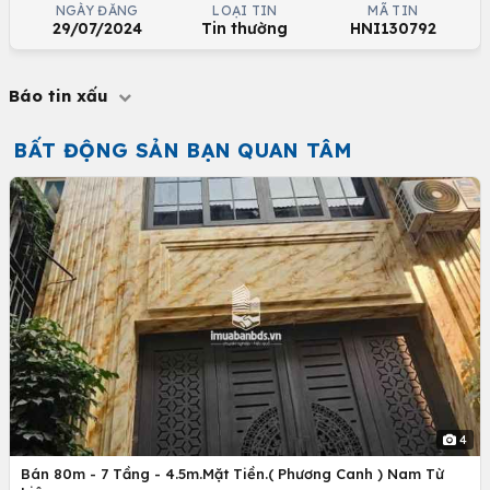
NGÀY ĐĂNG
LOẠI TIN
MÃ TIN
29/07/2024
Tin thường
HNI130792
Báo tin xấu
BẤT ĐỘNG SẢN BẠN QUAN TÂM
4
Bán 80m - 7 Tầng - 4.5m.Mặt Tiền.( Phương Canh ) Nam Từ