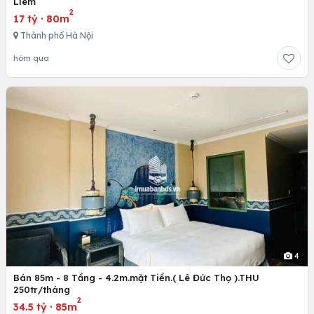
Liêm
2
17 tỷ
·
80m
Thành phố Hà Nội
hôm qua
4
Bán 85m - 8 Tầng - 4.2m.mặt Tiền.( Lê Đức Thọ ).THU
250tr/tháng
2
34.5 tỷ
·
85m