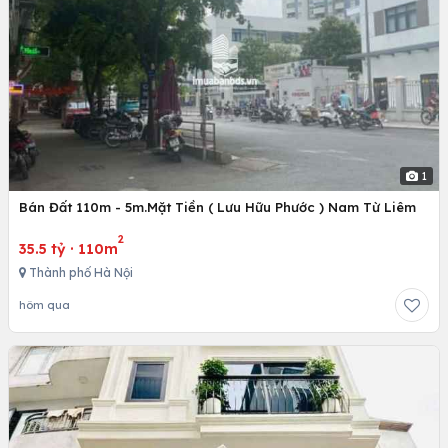
1
Bán Đất 110m - 5m.Mặt Tiền ( Lưu Hữu Phước ) Nam Từ Liêm
2
35.5 tỷ
·
110m
Thành phố Hà Nội
hôm qua