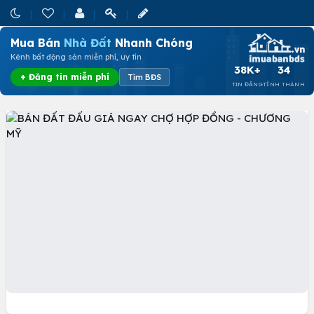
Mua Bán
Nhà Đất
Nhanh Chóng
Kênh bất động sản miễn phí, uy tín
38K+
34
+ Đăng tin miễn phí
Tìm BĐS
TIN ĐĂNG
TỈNH THÀNH