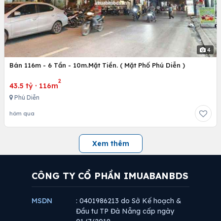
4
Bán 116m - 6 Tần - 10m.Mặt Tiền. ( Mặt Phố Phú Diễn )
2
43.5 tỷ
·
116m
Phú Diễn
hôm qua
Xem thêm
CÔNG TY CỔ PHẦN IMUABANBDS
MSDN
: 0401986213 do Sở Kế hoạch &
Đầu tư TP Đà Nẵng cấp ngày