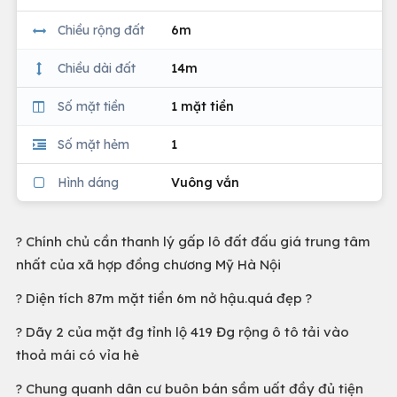
Chiều rộng đất
6m
Chiều dài đất
14m
Số mặt tiền
1 mặt tiền
Số mặt hẻm
1
Hình dáng
Vuông vắn
? Chính chủ cần thanh lý gấp lô đất đấu giá trung tâm
nhất của xã hợp đồng chương Mỹ Hà Nội
? Diện tích 87m mặt tiền 6m nở hậu.quá đẹp ?
? Dãy 2 của mặt đg tỉnh lộ 419 Đg rộng ô tô tải vào
thoả mái có vỉa hè
? Chung quanh dân cư buôn bán sầm uất đầy đủ tiện