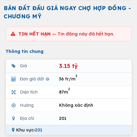
BÁN ĐẤT ĐẤU GIÁ NGAY CHỢ HỢP ĐỒNG -
CHƯƠNG MỸ
TIN HẾT HẠN
— Tin đăng này đã hết hạn.
Thông tin chung
3.15 tỷ
Giá
2
Đơn giá đất
36 tr/m
2
Diện tích
87m
Hướng
Không xác định
Địa chỉ
201
Khu vực
›
201