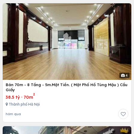
4
Bán 70m - 8 Tầng - 5m.Mặt Tiền. ( Mặt Phố Hồ Tùng Mậu ) Cầu
Giấy
2
38.5 tỷ
·
70m
Thành phố Hà Nội
hôm qua