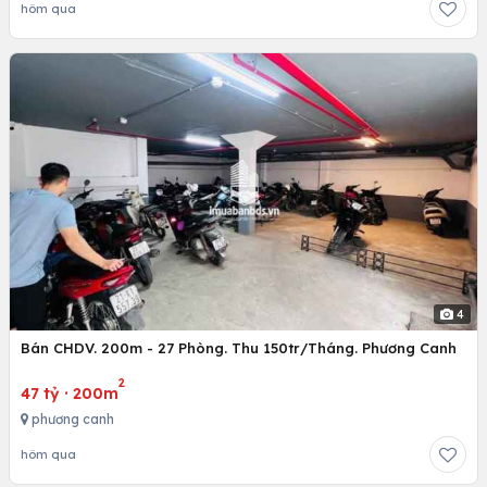
hôm qua
4
Bán CHDV. 200m - 27 Phòng. Thu 150tr/Tháng. Phương Canh
2
47 tỷ
·
200m
phương canh
hôm qua