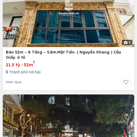
5
Bán 52m – 8 Tầng – 5.8m.Mặt Tiền. ( Nguyễn Khang ) Cầu
Giấy. ô tô
2
21.5 tỷ
·
52m
Thành phố Hà Nội
hôm qua