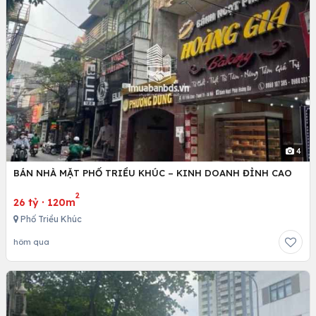
4
BÁN NHÀ MẶT PHỐ TRIỀU KHÚC – KINH DOANH ĐỈNH CAO
2
26 tỷ
·
120m
Phố Triều Khúc
hôm qua