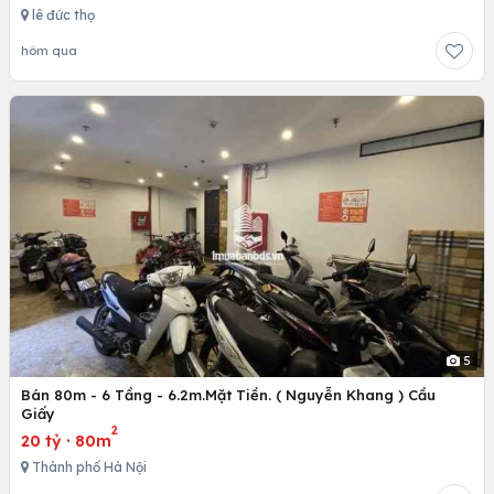
lê đức thọ
hôm qua
5
Bán 80m - 6 Tầng - 6.2m.Mặt Tiền. ( Nguyễn Khang ) Cầu
Giấy
2
20 tỷ
·
80m
Thành phố Hà Nội