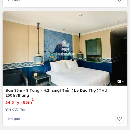
4
Bán 85m - 8 Tầng - 4.2m.mặt Tiền.( Lê Đức Thọ ).THU
250tr/tháng
2
34.5 tỷ
·
85m
lê đức thọ
hôm qua