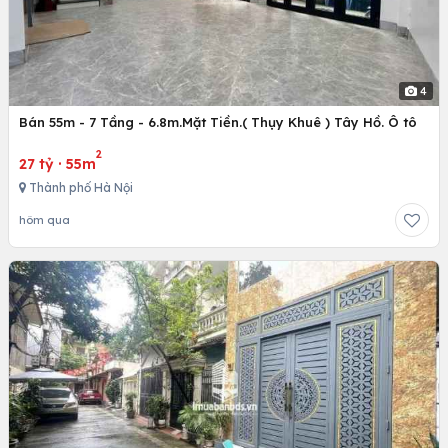
4
Bán 55m - 7 Tầng - 6.8m.Mặt Tiền.( Thụy Khuê ) Tây Hồ. Ô tô
2
27 tỷ
·
55m
Thành phố Hà Nội
hôm qua