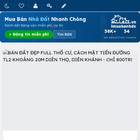
Mua Bán
Nhà Đất
Nhanh Chóng
Kênh bất động sản miễn phí, uy tín
38K+
34
+ Đăng tin miễn phí
Tìm BĐS
TIN ĐĂNG
TỈNH THÀNH