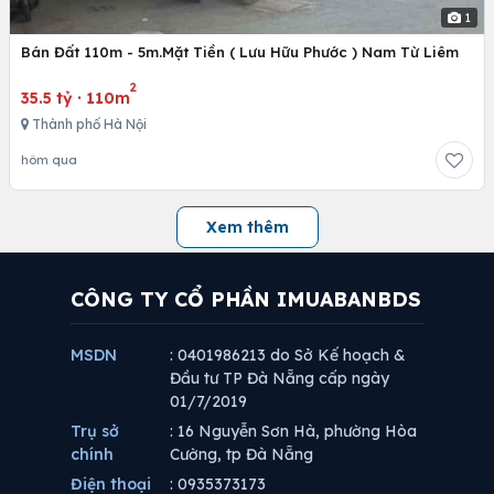
1
Bán Đất 110m - 5m.Mặt Tiền ( Lưu Hữu Phước ) Nam Từ Liêm
2
35.5 tỷ
·
110m
Thành phố Hà Nội
hôm qua
Xem thêm
CÔNG TY CỔ PHẦN IMUABANBDS
MSDN
: 0401986213 do Sở Kế hoạch &
Đầu tư TP Đà Nẵng cấp ngày
01/7/2019
Trụ sở
: 16 Nguyễn Sơn Hà, phường Hòa
chính
Cường, tp Đà Nẵng
Điện thoại
: 0935373173