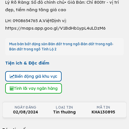
Lý Rõ Ràng: Sổ đỏ chính chủ• Giá Bán: Chỉ 800tr - vị trí
đẹp, tiềm năng tăng giá cao
LH: 0908654765 A.ViệtĐịnh vị:
https://maps.app.goo.gl/V1BdHb1ypL4ưLDzM6
Mua bán bất động sản
Bán đất trong ngõ
Bán đất trong ngõ
Bán đất trong ngõ Tỉnh Lộ 2
Tiện ích & Đặc điểm
Biến động giá khu vực
Tính lãi vay ngân hàng
NGÀY ĐĂNG
LOẠI TIN
MÃ TIN
02/08/2024
Tin thường
KHA130895