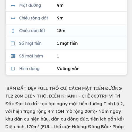
Mặt đường
9m
Chiều rộng đất
9m
Chiều dài đất
18m
Số mặt tiền
1 mặt tiền
Số mặt hẻm
1
Hình dáng
Vuông vắn
BÁN ĐẤT ĐẸP FULL THỔ CƯ, CÁCH MẶT TIỀN ĐƯỜNG
TL2 20M DIÊN THỌ, DIÊN KHÁNH - CHỈ 800TR!• Vị Trí
Đắc Địa: Lô đất tọa lạc ngay mặt tiền đường Tỉnh Lộ 2,
với hiện trạng rộng 4m (QH mở rộng 20m)• Nằm ngay
khu dân cư hiện hữu, dân cư đông đúc, tiện ích gần kề•
Diện tích: 170m² (FULL thổ cư)• Hướng: Đông Bắc• Pháp