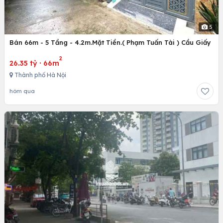
5
Bán 66m - 5 Tầng - 4.2m.Mặt Tiền.( Phạm Tuấn Tài ) Cầu Giấy
2
26.35 tỷ
·
66m
Thành phố Hà Nội
hôm qua