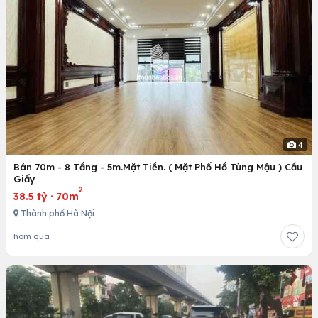
4
Bán 70m - 8 Tầng - 5m.Mặt Tiền. ( Mặt Phố Hồ Tùng Mậu ) Cầu
Giấy
2
38.5 tỷ
·
70m
Thành phố Hà Nội
hôm qua