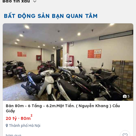
Báo tin xấu
BẤT ĐỘNG SẢN BẠN QUAN TÂM
5
Bán 80m - 6 Tầng - 6.2m.Mặt Tiền. ( Nguyễn Khang ) Cầu
Giấy
2
20 tỷ
·
80m
Thành phố Hà Nội
hôm qua