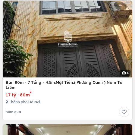
4
Bán 80m - 7 Tầng - 4.5m.Mặt Tiền.( Phương Canh ) Nam Từ
Liêm
2
17 tỷ
·
80m
Thành phố Hà Nội
hôm qua