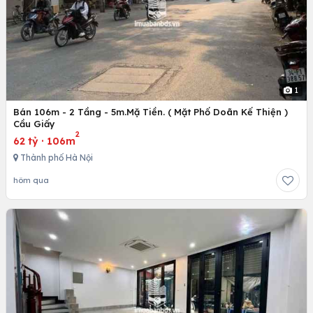
1
Bán 106m - 2 Tầng - 5m.Mặ Tiền. ( Mặt Phố Doãn Kế Thiện )
Cầu Giấy
2
62 tỷ
·
106m
Thành phố Hà Nội
hôm qua