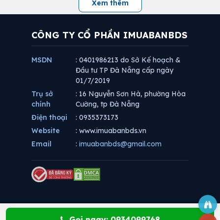
Xem thêm
CÔNG TY CỔ PHẦN IMUABANBDS
MSDN
: 0401986213 do Sở Kế hoạch &
Đầu tư TP Đà Nẵng cấp ngày
01/7/2019
Trụ sở
: 16 Nguyễn Sơn Hà, phường Hòa
chính
Cường, tp Đà Nẵng
Điện thoại
: 0935373173
Website
: www.imuabanbds.vn
Email
:
imuabanbds@gmail.com
Gọi ngay: 0934099768