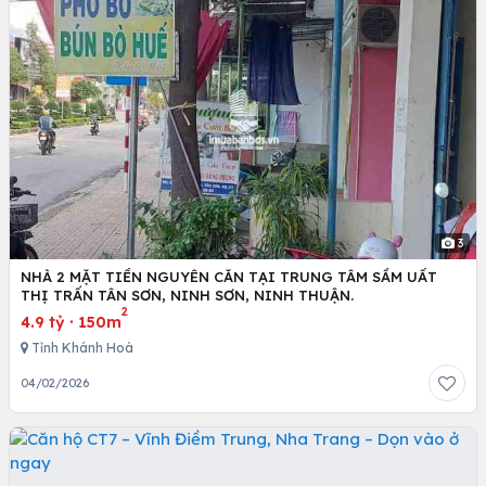
3
NHÀ 2 MẶT TIỀN NGUYÊN CĂN TẠI TRUNG TÂM SẦM UẤT
THỊ TRẤN TÂN SƠN, NINH SƠN, NINH THUẬN.
2
4.9 tỷ
·
150m
Tỉnh Khánh Hoà
04/02/2026