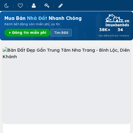
Mua Bán
Nhà Đất
Nhanh Chóng
Kênh bất động sản miễn phí, uy tín
38K+
34
+ Đăng tin miễn phí
Tìm BĐS
TIN ĐĂNG
TỈNH THÀNH