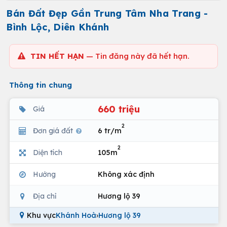
Bán Đất Đẹp Gần Trung Tâm Nha Trang -
Bình Lộc, Diên Khánh
TIN HẾT HẠN
— Tin đăng này đã hết hạn.
Thông tin chung
660 triệu
Giá
2
Đơn giá đất
6 tr/m
2
Diện tích
105m
Hướng
Không xác định
Địa chỉ
Hương lộ 39
Khu vực
Khánh Hoà
›
Hương lộ 39