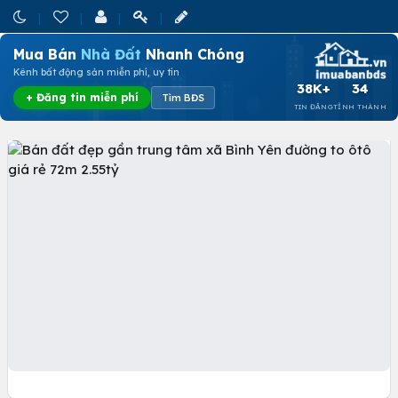
Mua Bán
Nhà Đất
Nhanh Chóng
Kênh bất động sản miễn phí, uy tín
38K+
34
+ Đăng tin miễn phí
Tìm BĐS
TIN ĐĂNG
TỈNH THÀNH