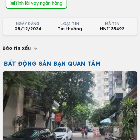
Tính lãi vay ngân hàng
NGÀY ĐĂNG
LOẠI TIN
MÃ TIN
08/12/2024
Tin thường
HNI135492
Báo tin xấu
BẤT ĐỘNG SẢN BẠN QUAN TÂM