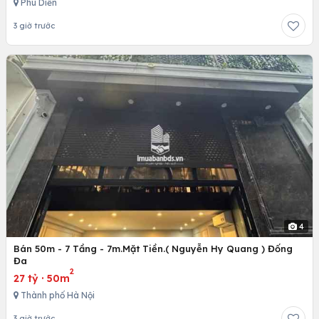
Phú Diễn
3 giờ trước
4
Bán 50m - 7 Tầng - 7m.Mặt Tiền.( Nguyễn Hy Quang ) Đống
Đa
2
27 tỷ
·
50m
Thành phố Hà Nội
3 giờ trước