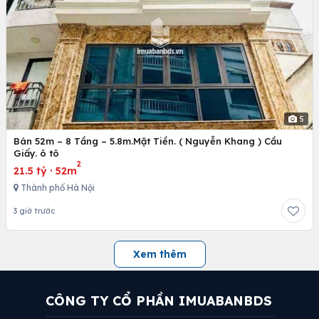
5
Bán 52m – 8 Tầng – 5.8m.Mặt Tiền. ( Nguyễn Khang ) Cầu
Giấy. ô tô
2
21.5 tỷ
·
52m
Thành phố Hà Nội
3 giờ trước
Xem thêm
CÔNG TY CỔ PHẦN IMUABANBDS