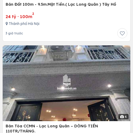
Bán Đất 100m - 9.5m.Mặt Tiền.( Lạc Long Quân ) Tây Hồ
2
24 tỷ
·
100m
Thành phố Hà Nội
3 giờ trước
4
Bán Tòa CCMN - Lạc Long Quân – DÒNG TIỀN
110TR/THÁNG.