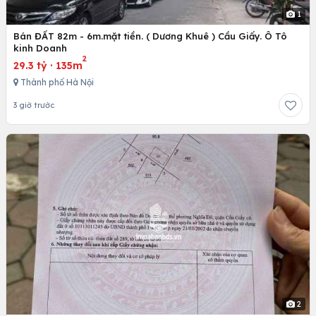
1
Bán ĐẤT 82m - 6m.mặt tiền. ( Dương Khuê ) Cầu Giấy. Ô Tô
kinh Doanh
2
29.3 tỷ
·
135m
Thành phố Hà Nội
3 giờ trước
2