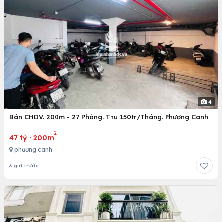
4
Bán CHDV. 200m - 27 Phòng. Thu 150tr/Tháng. Phương Canh
2
47 tỷ
·
200m
phương canh
3 giờ trước