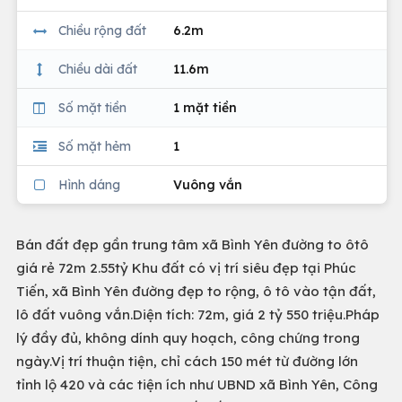
Chiều rộng đất
6.2m
Chiều dài đất
11.6m
Số mặt tiền
1 mặt tiền
Số mặt hẻm
1
Hình dáng
Vuông vắn
Bán đất đẹp gần trung tâm xã Bình Yên đường to ôtô
giá rẻ 72m 2.55tỷ Khu đất có vị trí siêu đẹp tại Phúc
Tiến, xã Bình Yên đường đẹp to rộng, ô tô vào tận đất,
lô đất vuông vắn.Diện tích: 72m, giá 2 tỷ 550 triệu.Pháp
lý đầy đủ, không dính quy hoạch, công chứng trong
ngày.Vị trí thuận tiện, chỉ cách 150 mét từ đường lớn
tỉnh lộ 420 và các tiện ích như UBND xã Bình Yên, Công