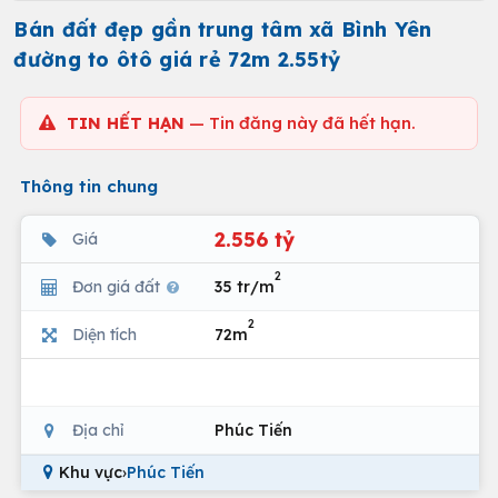
Bán đất đẹp gần trung tâm xã Bình Yên
đường to ôtô giá rẻ 72m 2.55tỷ
TIN HẾT HẠN
— Tin đăng này đã hết hạn.
Thông tin chung
2.556 tỷ
Giá
2
Đơn giá đất
35 tr/m
2
Diện tích
72m
Địa chỉ
Phúc Tiến
Khu vực
›
Phúc Tiến