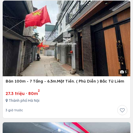
5
Bán 100m - 7 Tầng - 6.3m.Mặt Tiền. ( Phú Diễn ) Bắc Từ Liêm
2
27.3 triệu
·
80m
Thành phố Hà Nội
3 giờ trước