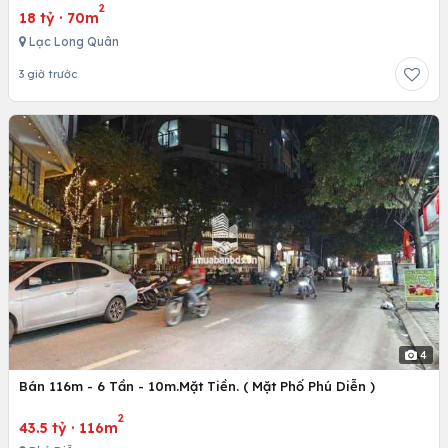
2
18 tỷ
·
70m
Lạc Long Quân
3 giờ trước
4
Bán 116m - 6 Tần - 10m.Mặt Tiền. ( Mặt Phố Phú Diễn )
2
43.5 tỷ
·
116m