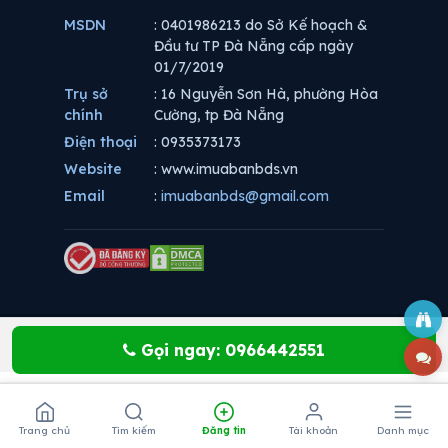
MSDN
: 0401986213 do Sở Kế hoạch &
Đầu tư TP Đà Nẵng cấp ngày
01/7/2019
Trụ sở
: 16 Nguyễn Sơn Hà, phường Hòa
chính
Cường, tp Đà Nẵng
Điện thoại
: 0935373173
Website
: www.imuabanbds.vn
Email
:
imuabanbds@gmail.com
Gọi ngay: 0966442551
Trang chủ
Tìm kiếm
Đăng tin
Tài khoản
Danh mục