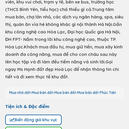
viên, khu vui chơi, trạm y tế, bến xe bus, trường học
(THCS Bình Yên, tiểu học) chả thiếu gì cả.Trung tâm
mua bán, chợ lớn nhỏ, các dịch vụ ngân hàng, spa, siêu
thị, quán ăn vỉa hè không khác gì nội thành Hà Nội.Gần
khu công nghệ cao Hòa Lạc, Đại học Quốc gia Hà Nội,
ĐH FPT- Nằm trong lõi khu công nghệ cao, thuộc TP.
Hòa Lạc.Khách mua đầu tư, mua giữ tiền, mua xây kinh
doanh đa công năng, mua để cho con cháu sau này
lên học tập và đi làm đều tiềm năng và sinh lời.Gọi
ngay Ms Hạnh đất đẹp Hoà Lạc để nhận thông tin chi
tiết và đi xem thực tế khu đất.
Mua nhà đất
Mua bán đất
Mua bán đất
Mua bán đất Phúc Tiến
Tiện ích & Đặc điểm
Biến động giá khu vực