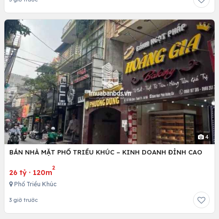
4
BÁN NHÀ MẶT PHỐ TRIỀU KHÚC – KINH DOANH ĐỈNH CAO
2
26 tỷ
·
120m
Phố Triều Khúc
3 giờ trước