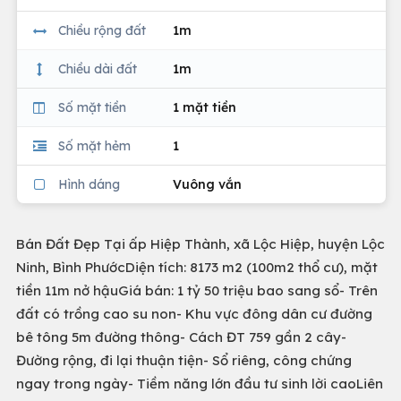
Chiều rộng đất
1m
Chiều dài đất
1m
Số mặt tiền
1 mặt tiền
Số mặt hẻm
1
Hình dáng
Vuông vắn
Bán Đất Đẹp Tại ấp Hiệp Thành, xã Lộc Hiệp, huyện Lộc
Ninh, Bình PhướcDiện tích: 8173 m2 (100m2 thổ cư), mặt
tiền 11m nở hậuGiá bán: 1 tỷ 50 triệu bao sang sổ- Trên
đất có trồng cao su non- Khu vực đông dân cư đường
bê tông 5m đường thông- Cách ĐT 759 gần 2 cây-
Đường rộng, đi lại thuận tiện- Sổ riêng, công chứng
ngay trong ngày- Tiềm năng lớn đầu tư sinh lời caoLiên