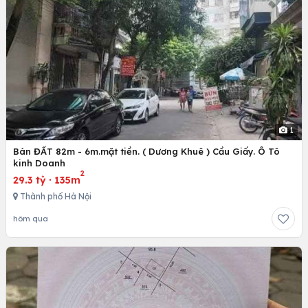
1
Bán ĐẤT 82m - 6m.mặt tiền. ( Dương Khuê ) Cầu Giấy. Ô Tô
kinh Doanh
2
29.3 tỷ
·
135m
Thành phố Hà Nội
hôm qua