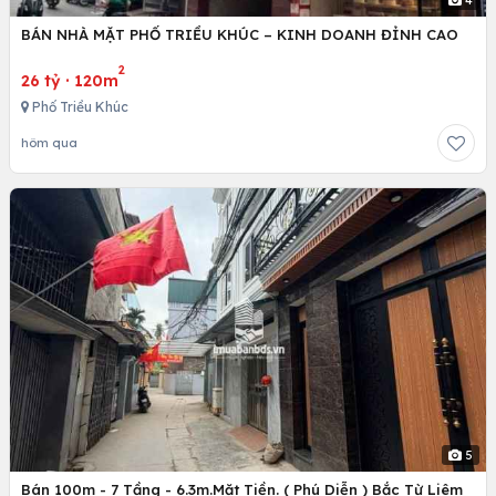
4
BÁN NHÀ MẶT PHỐ TRIỀU KHÚC – KINH DOANH ĐỈNH CAO
2
26 tỷ
·
120m
Phố Triều Khúc
hôm qua
5
Bán 100m - 7 Tầng - 6.3m.Mặt Tiền. ( Phú Diễn ) Bắc Từ Liêm