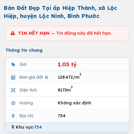
Bán Đất Đẹp Tại ấp Hiệp Thành, xã Lộc
Hiệp, huyện Lộc Ninh, Bình Phước
TIN HẾT HẠN
— Tin đăng này đã hết hạn.
Thông tin chung
1.05 tỷ
Giá
2
Đơn giá đất
128.472/m
2
Diện tích
8173m
Hướng
Không xác định
Địa chỉ
754
Khu vực
›
754