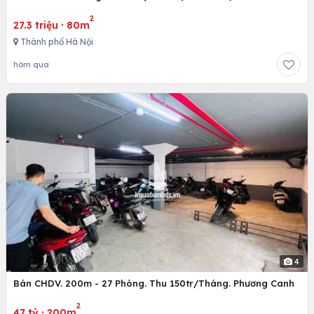
2
27.3 triệu
·
80m
Thành phố Hà Nội
hôm qua
4
Bán CHDV. 200m - 27 Phòng. Thu 150tr/Tháng. Phương Canh
2
47 tỷ
·
200m