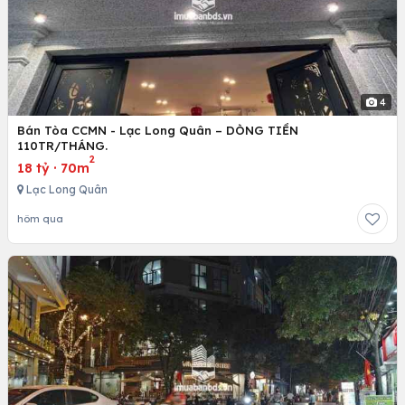
4
Bán Tòa CCMN - Lạc Long Quân – DÒNG TIỀN
110TR/THÁNG.
2
18 tỷ
·
70m
Lạc Long Quân
hôm qua