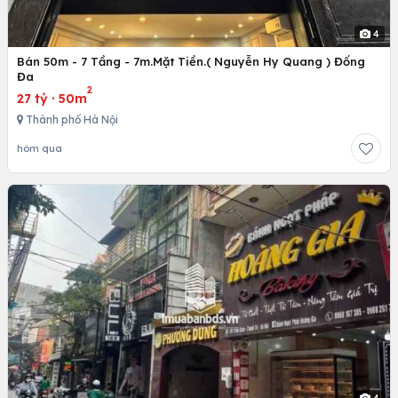
4
Bán 50m - 7 Tầng - 7m.Mặt Tiền.( Nguyễn Hy Quang ) Đống
Đa
2
27 tỷ
·
50m
Thành phố Hà Nội
hôm qua