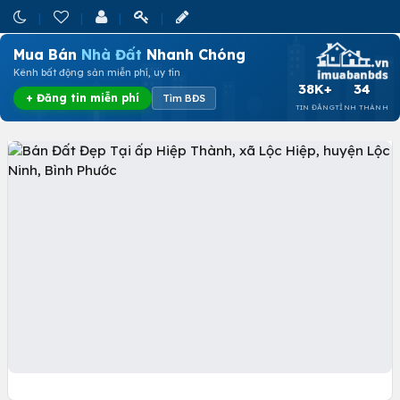
Mua Bán
Nhà Đất
Nhanh Chóng
Kênh bất động sản miễn phí, uy tín
38K+
34
+ Đăng tin miễn phí
Tìm BĐS
TIN ĐĂNG
TỈNH THÀNH