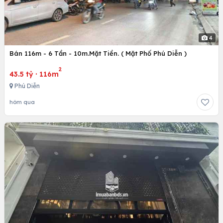
4
Bán 116m - 6 Tần - 10m.Mặt Tiền. ( Mặt Phố Phú Diễn )
2
43.5 tỷ
·
116m
Phú Diễn
hôm qua