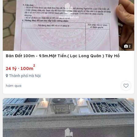
2
Bán Đất 100m - 9.5m.Mặt Tiền.( Lạc Long Quân ) Tây Hồ
2
24 tỷ
·
100m
Thành phố Hà Nội
hôm qua