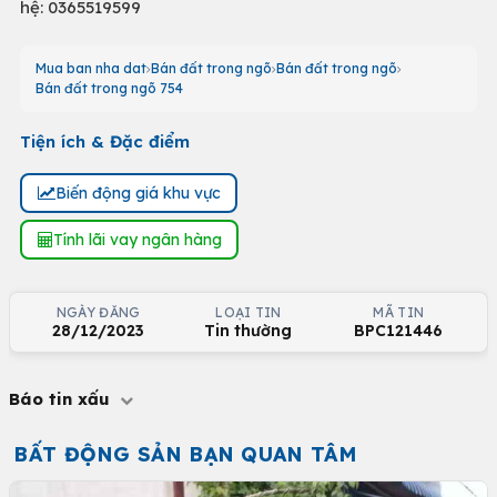
hệ: 0365519599
Mua ban nha dat
Bán đất trong ngõ
Bán đất trong ngõ
Bán đất trong ngõ 754
Tiện ích & Đặc điểm
Biến động giá khu vực
Tính lãi vay ngân hàng
NGÀY ĐĂNG
LOẠI TIN
MÃ TIN
28/12/2023
Tin thường
BPC121446
Báo tin xấu
BẤT ĐỘNG SẢN BẠN QUAN TÂM