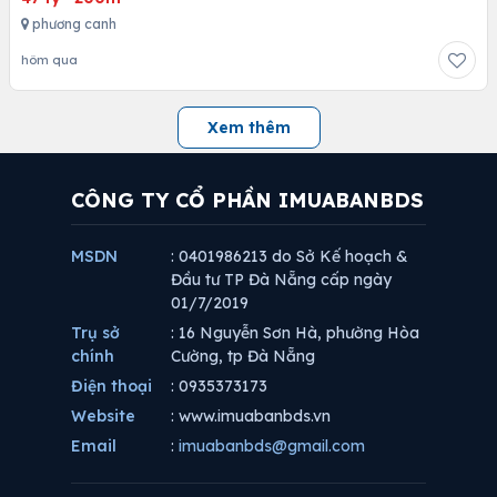
phương canh
hôm qua
Xem thêm
CÔNG TY CỔ PHẦN IMUABANBDS
MSDN
: 0401986213 do Sở Kế hoạch &
Đầu tư TP Đà Nẵng cấp ngày
01/7/2019
Trụ sở
: 16 Nguyễn Sơn Hà, phường Hòa
chính
Cường, tp Đà Nẵng
Điện thoại
: 0935373173
Website
: www.imuabanbds.vn
Email
:
imuabanbds@gmail.com