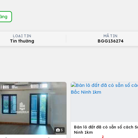
hàng
LOẠI TIN
MÃ TIN
Tin thường
BGG136274
Bán lô đất đã có sẵn sổ cách S
5
Ninh 1km
2