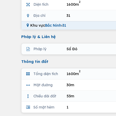
2
Diện tích
1600m
Địa chỉ
31
Khu vực
Bắc Ninh
›
31
Pháp lý & Liên hệ
Pháp lý
Sổ Đỏ
Thông tin đất
2
Tổng diện tích
1600m
Mặt đường
30m
Chiều dài đất
53m
Số mặt hẻm
1