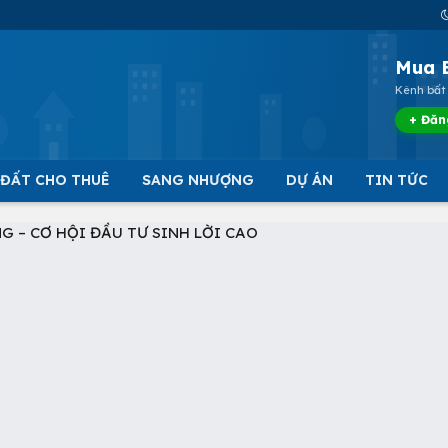
Mua 
Kênh bất 
+ Đăn
 ĐẤT CHO THUÊ
SANG NHƯỢNG
DỰ ÁN
TIN TỨC