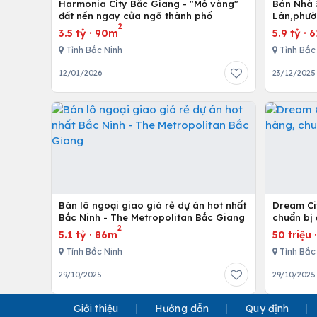
Harmonia City Bắc Giang - "Mỏ vàng"
Bán Nhà 
đất nền ngay cửa ngõ thành phố
Lân,phườ
2
3.5 tỷ
·
90m
5.9 tỷ
·
6
Tỉnh Bắc Ninh
Tỉnh Bắc
12/01/2026
23/12/2025
Bán lô ngoại giao giá rẻ dự án hot nhất
Dream Ci
Bắc Ninh - The Metropolitan Bắc Giang
chuẩn bị
2
5.1 tỷ
·
86m
50 triệu
Tỉnh Bắc Ninh
Tỉnh Bắc
29/10/2025
29/10/2025
Giới thiệu
Hướng dẫn
Quy định