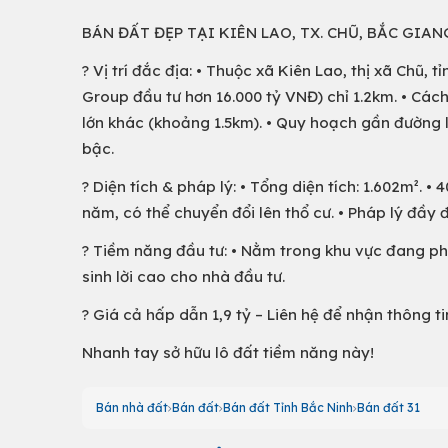
BÁN ĐẤT ĐẸP TẠI KIÊN LAO, TX. CHŨ, BẮC GIAN
? Vị trí đắc địa: • Thuộc xã Kiên Lao, thị xã Chũ,
Group đầu tư hơn 16.000 tỷ VNĐ) chỉ 1.2km. • Cách
lớn khác (khoảng 1.5km). • Quy hoạch gần đường l
bậc.
? Diện tích & pháp lý: • Tổng diện tích: 1.602m². 
năm, có thể chuyển đổi lên thổ cư. • Pháp lý đầy đ
? Tiềm năng đầu tư: • Nằm trong khu vực đang phát 
sinh lời cao cho nhà đầu tư.
? Giá cả hấp dẫn 1,9 tỷ – Liên hệ để nhận thông t
Nhanh tay sở hữu lô đất tiềm năng này!
Bán nhà đất
Bán đất
Bán đất Tỉnh Bắc Ninh
Bán đất 31