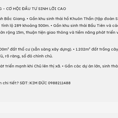
G – CƠ HỘI ĐẦU TƯ SINH LỜI CAO
 tỉnh Bắc Giang. • Gần khu sinh thái hồ Khuôn Thần (tập đoàn 
 tỉnh lộ 289 khoảng 500m. • Gần khu sinh thái Bầu Tiên và cá
ớn rộng 15m, thuận tiện giao thông và tiềm năng phát triển 
• 400m² đất thổ cư (sẵn sàng xây dựng). • 1.202m² đất trồng cây
ủ, rõ ràng, sổ đỏ chính chủ.
triển mạnh khi Chũ lên thị xã. • Gần các dự án lớn, sinh thái
in chi tiết:? SĐT: KIM ĐỨC 0988211488