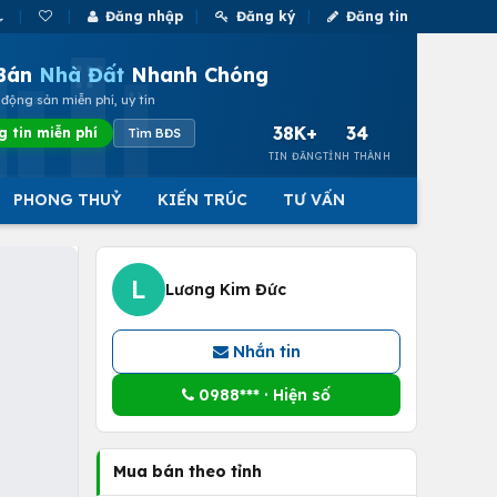
Đăng nhập
Đăng ký
Đăng tin
Bán
Nhà Đất
Nhanh Chóng
động sản miễn phí, uy tín
38K+
34
g tin miễn phí
Tìm BĐS
TIN ĐĂNG
TỈNH THÀNH
PHONG THUỶ
KIẾN TRÚC
TƯ VẤN
L
Lương Kim Đức
Nhắn tin
0988*** · Hiện số
Mua bán theo tỉnh