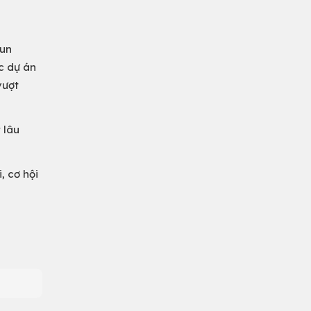
Sun
c dự án
vượt
 lâu
, cơ hội