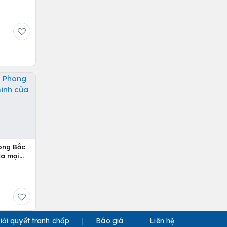
ong Bắc
ủa mọi
iải quyết tranh chấp
Báo giá
Liên hệ