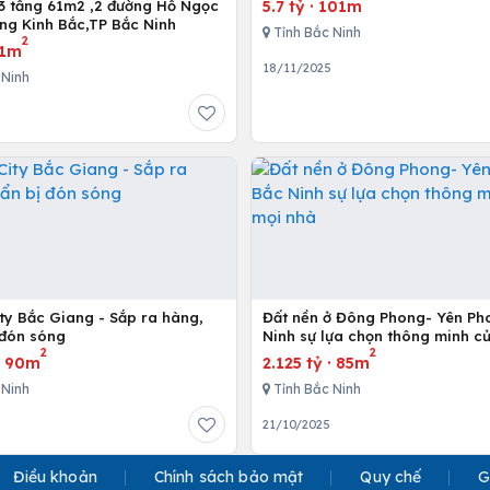
5.7 tỷ
·
101m
3 tầng 61m2 ,2 đường Hồ Ngọc
ng Kinh Bắc,TP Bắc Ninh
Tỉnh Bắc Ninh
2
1m
18/11/2025
 Ninh
ty Bắc Giang - Sắp ra hàng,
Đất nền ở Đông Phong- Yên Ph
 đón sóng
Ninh sự lựa chọn thông minh c
2
2
nhà
·
90m
2.125 tỷ
·
85m
 Ninh
Tỉnh Bắc Ninh
21/10/2025
Điều khoản
Chính sách bảo mật
Quy chế
G