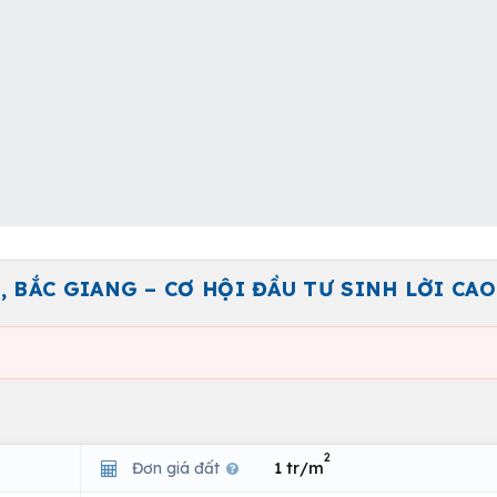
Ũ, BẮC GIANG – CƠ HỘI ĐẦU TƯ SINH LỜI CAO
2
Đơn giá đất
1 tr/m